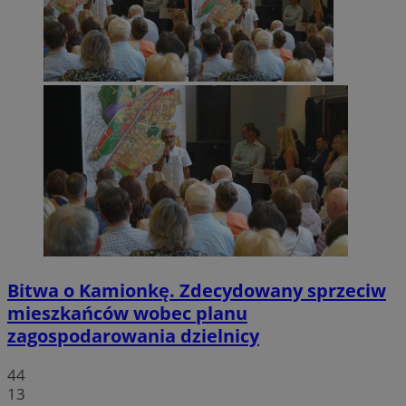
Bitwa o Kamionkę. Zdecydowany sprzeciw
mieszkańców wobec planu
zagospodarowania dzielnicy
44
13