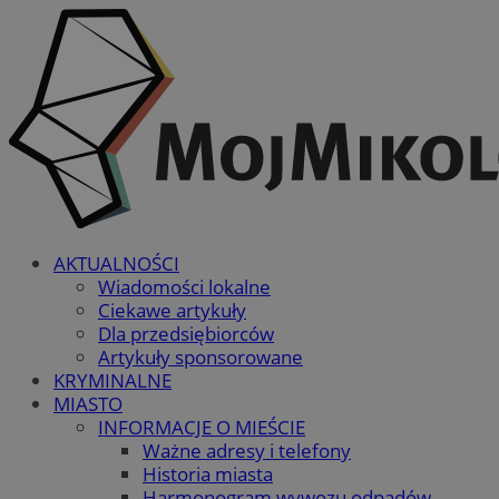
AKTUALNOŚCI
Wiadomości lokalne
Ciekawe artykuły
Dla przedsiębiorców
Artykuły sponsorowane
KRYMINALNE
MIASTO
INFORMACJE O MIEŚCIE
Ważne adresy i telefony
Historia miasta
Harmonogram wywozu odpadów