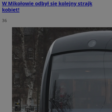
W Mikołowie odbył się kolejny strajk
kobiet!
36