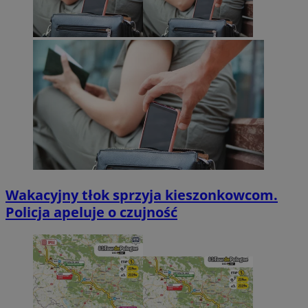
Wakacyjny tłok sprzyja kieszonkowcom.
Policja apeluje o czujność