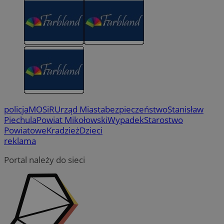
policja
MOSiR
Urząd Miasta
bezpieczeństwo
Stanisław
Piechula
Powiat Mikołowski
Wypadek
Starostwo
Powiatowe
Kradzież
Dzieci
reklama
Portal należy do sieci