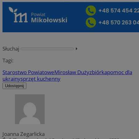
Słuchaj
⏵︎
Tagi:
Starostwo Powiatowe
Mirosław Duży
zbiórka
pomoc dla
ukrainy
sprzęt kuchenny
Udostępnij
Joanna Zegarlicka