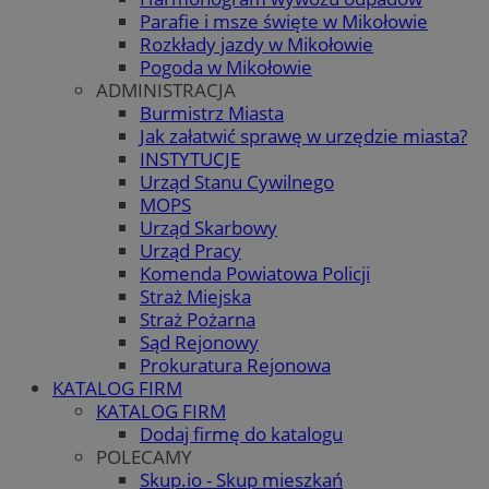
Parafie i msze święte w Mikołowie
Rozkłady jazdy w Mikołowie
Pogoda w Mikołowie
ADMINISTRACJA
Burmistrz Miasta
Jak załatwić sprawę w urzędzie miasta?
INSTYTUCJE
Urząd Stanu Cywilnego
MOPS
Urząd Skarbowy
Urząd Pracy
Komenda Powiatowa Policji
Straż Miejska
Straż Pożarna
Sąd Rejonowy
Prokuratura Rejonowa
KATALOG FIRM
KATALOG FIRM
Dodaj firmę do katalogu
POLECAMY
Skup.io - Skup mieszkań