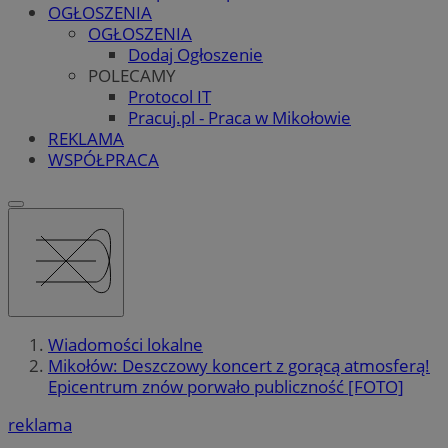
OGŁOSZENIA
OGŁOSZENIA
Dodaj Ogłoszenie
POLECAMY
Protocol IT
Pracuj.pl - Praca w Mikołowie
REKLAMA
WSPÓŁPRACA
Wiadomości lokalne
Mikołów: Deszczowy koncert z gorącą atmosferą!
Epicentrum znów porwało publiczność [FOTO]
reklama