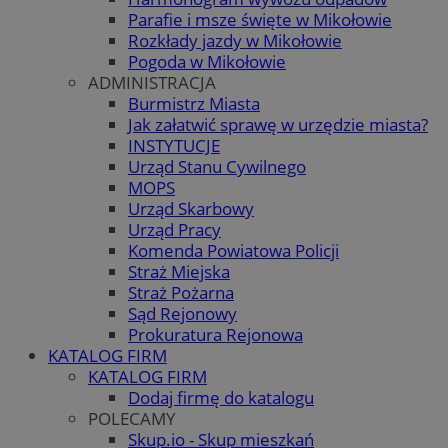
Parafie i msze święte w Mikołowie
Rozkłady jazdy w Mikołowie
Pogoda w Mikołowie
ADMINISTRACJA
Burmistrz Miasta
Jak załatwić sprawę w urzędzie miasta?
INSTYTUCJE
Urząd Stanu Cywilnego
MOPS
Urząd Skarbowy
Urząd Pracy
Komenda Powiatowa Policji
Straż Miejska
Straż Pożarna
Sąd Rejonowy
Prokuratura Rejonowa
KATALOG FIRM
KATALOG FIRM
Dodaj firmę do katalogu
POLECAMY
Skup.io - Skup mieszkań