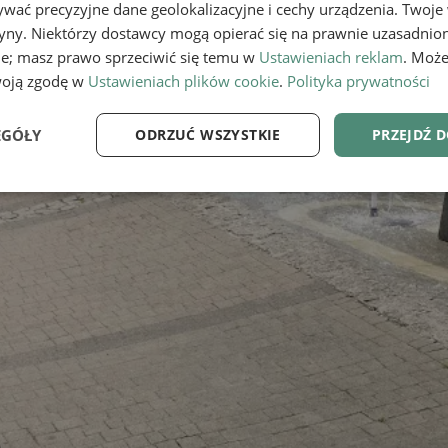
wać precyzyjne dane geolokalizacyjne i cechy urządzenia. Twoje
tryny. Niektórzy dostawcy mogą opierać się na prawnie uzasadnio
ie; masz prawo sprzeciwić się temu w
Ustawieniach reklam
. Może
woją zgodę w
Ustawieniach plików cookie
.
Polityka prywatności
EGÓŁY
ODRZUĆ WSZYSTKIE
PRZEJDŹ 
e
Wydajność
Targetowanie
Fu
Niezbędne
Wydajność
Targetowanie
Funkcjonalność
ie umożliwiają korzystanie z podstawowych funkcji strony internetowej, takich jak log
Bez niezbędnych plików cookie nie można prawidłowo korzystać ze strony internetowe
Provider
/
Okres
Opis
Domena
przechowywania