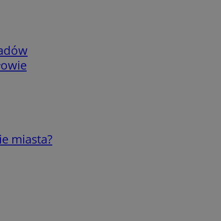
adów
łowie
ie miasta?