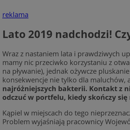
__Secure-YNID
reklama
openstat_lm6n8g2
VISITOR_INFO1_LIV
Lato 2019 nadchodzi! Cz
__gads
openstat_nuz7z3c
Wraz z nastaniem lata i prawdziwych up
test_cookie
mamy nic przeciwko korzystaniu z otwar
na pływanie), jednak ożywcze pluskanie
_clsk
IDE
konsekwencje nie tylko dla maluchów, 
najróżniejszych bakterii. Kontakt z
odczuć w portfelu, kiedy skończy si
_fbp
openstat_xuklp24x
Kąpiel w miejscach do tego nieprzeznac
__Secure-
Problem wyjaśniają pracownicy Wojewód
ROLLOUT_TOKEN