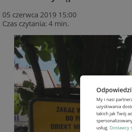
05 czerwca 2019 15:00
Czas czytania: 4 min.
Odpowiedzia
My i nasi partne
uzyskiwania dost
takich jak Twój a
spersonalizowanyc
usług.
Dostawcy s