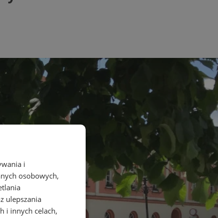
ywania i
danych osobowych,
etlania
az ulepszania
 i innych celach,