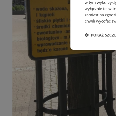
w tym wykorzysty
wyłącznie tej wi
zamiast na zgodz
chwili wycofać s
POKAŻ SZCZ
Niezbędn
Niezbędne pliki cook
zarządzanie kontem. 
Nazwa