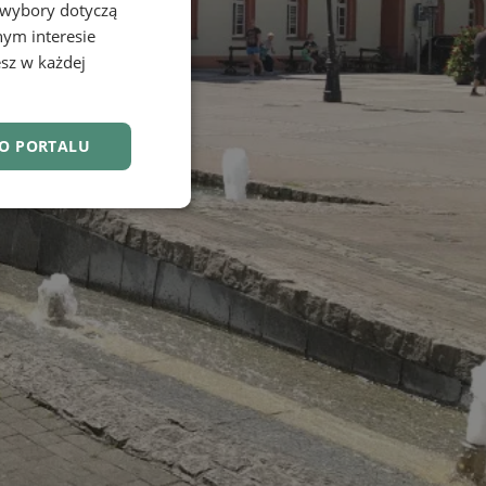
 wybory dotyczą
nym interesie
sz w każdej
DO PORTALU
nkcjonalność
owanie użytkownika i
j.