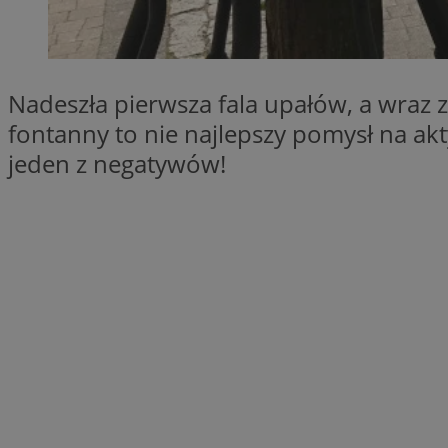
SessID
QeSessID
MvSessID
Nadeszła pierwsza fala upałów, a wraz z
CookieScriptConse
fontanny to nie najlepszy pomysł na a
jeden z negatywów!
VISITOR_PRIVACY_
Nazwa
Nazwa
Provider
Nazwa
_clsk
WMF-
.upload.w
Uniq
YSC