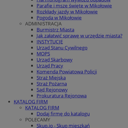
Parafie i msze święte w Mikołowie
Rozkłady jazdy w Mikołowie
Pogoda w Mikołowie
ADMINISTRACJA
Burmistrz Miasta
Jak załatwić sprawę w urzędzie miasta?
INSTYTUCJE
Urząd Stanu Cywilnego
MOPS
Urząd Skarbowy
Urząd Pracy
Komenda Powiatowa Policji
Straż Miejska
Straż Pożarna
Sąd Rejonowy
Prokuratura Rejonowa
KATALOG FIRM
KATALOG FIRM
Dodaj firmę do katalogu
POLECAMY
Skup.io - Skup mieszkań