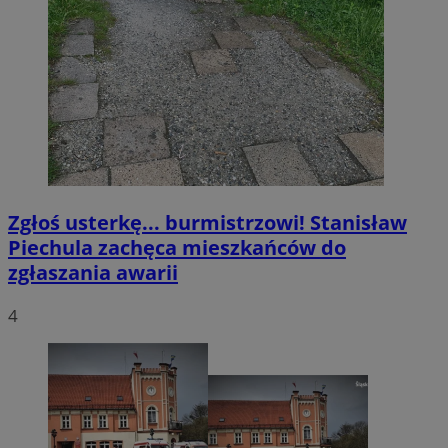
Zgłoś usterkę... burmistrzowi! Stanisław
Piechula zachęca mieszkańców do
zgłaszania awarii
4