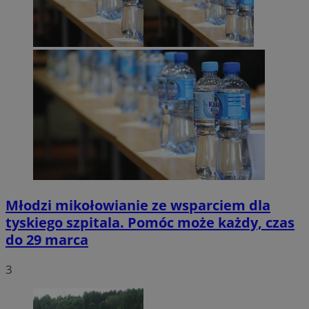
Młodzi mikołowianie ze wsparciem dla
tyskiego szpitala. Pomóc może każdy, czas
do 29 marca
3