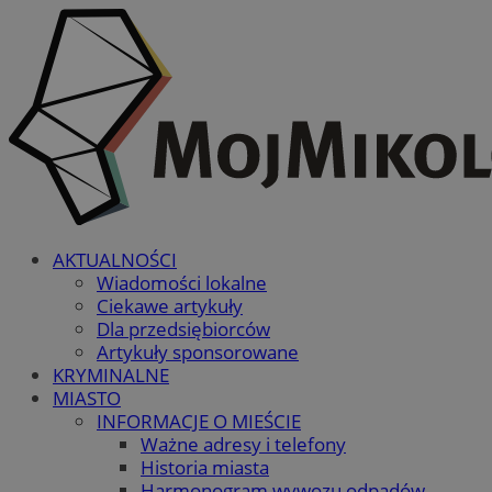
AKTUALNOŚCI
Wiadomości lokalne
Ciekawe artykuły
Dla przedsiębiorców
Artykuły sponsorowane
KRYMINALNE
MIASTO
INFORMACJE O MIEŚCIE
Ważne adresy i telefony
Historia miasta
Harmonogram wywozu odpadów