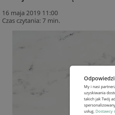
16 maja 2019 11:00
Czas czytania: 7 min.
Odpowiedzia
My i nasi partne
uzyskiwania dost
takich jak Twój a
spersonalizowanyc
usług.
Dostawcy s