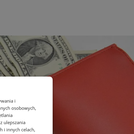
ywania i
danych osobowych,
etlania
az ulepszania
 i innych celach,