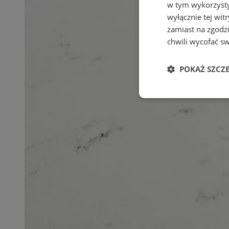
w tym wykorzysty
wyłącznie tej wi
zamiast na zgodz
chwili wycofać s
POKAŻ SZCZ
Niezbędn
Niezbędne pliki cook
zarządzanie kontem. 
Nazwa