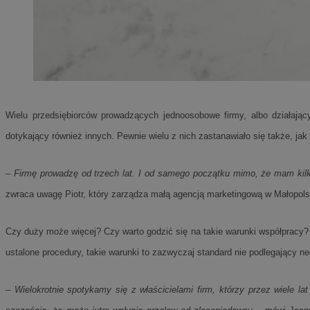
SessID
QeSessID
MvSessID
CookieScriptConse
Wielu przedsiębiorców prowadzących jednoosobowe firmy, albo działając
VISITOR_PRIVACY_
dotykający również innych. Pewnie wielu z nich zastanawiało się także, 
–
Firmę prowadzę od trzech lat. I od samego początku mimo, że mam kilku l
zwraca uwagę Piotr, który zarządza małą agencją marketingową w Małopol
Czy duży może więcej? Czy warto godzić się na takie warunki współpracy? C
Nazwa
Nazwa
Provider
ustalone procedury, takie warunki to zazwyczaj standard nie podlegający 
Nazwa
_clsk
WMF-
.upload.w
Uniq
YSC
–
Wielokrotnie spotykamy się z właścicielami firm, którzy przez wiele l