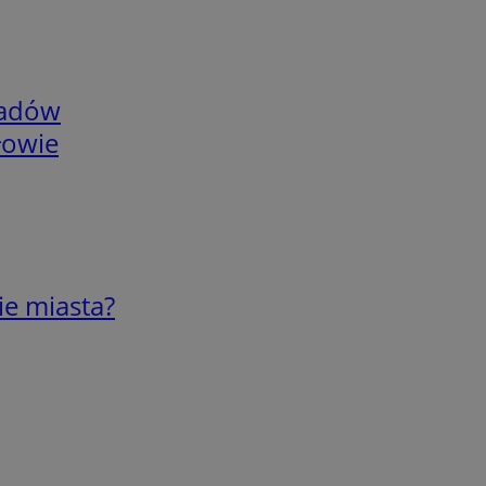
adów
łowie
ie miasta?