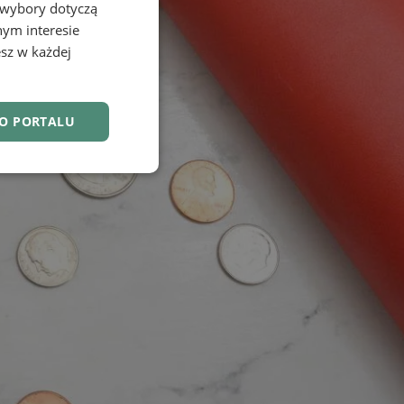
 wybory dotyczą
nym interesie
sz w każdej
DO PORTALU
nkcjonalność
owanie użytkownika i
j.