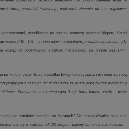
iernemu oczekiwaniu na środki finansowe.
Faktoring
to zamiana faktur na
zenia wielu
 w celu
 w jedną sesję
z personalizacji
elów analitycznych.
woją firmę, prowadzić inwestycje, realizować zlecenia, na czas regulować
oogle.
est używany do
e, aby śledzić
ch analitycznych i
 z YouTube
otyczących
ślić, czy
kowników w
tarej wersji
mi kontrahentami, oczekiwanie na przelew oznacza poważne kłopoty. Urząd
aga w optymalizacji
ązań wobec ZUS i US. –
Trudno mówić o stabilnym prowadzeniu biznesu, gdy
bleClick for
est używany do
yświetlanie reklam w
ch analitycznych i
o ma dostęp do dodatkowych środków finansowych, ale przede wszystkim
otyczących
kowników w
Click (którego
aga w optymalizacji
czy przeglądarka
kie.
est powiązany z
a na koncie. Jeżeli to są niewielkie kwoty taka sytuacja nie niesie za sobą
oubleclick i zawiera
Microsoft Clarity
k końcowy korzysta
n używany do
korzystającym z naszych usług pieniądze za wystawioną fakturę wypłacamy
y, które
nformacji o sesji
odwiedzeniem tej
zenia wielu
lefonie. Korzystanie z faktoringu jest dzięki temu bardzo proste.
– mówi
 w jedną sesję
elów analitycznych.
serii produktów
ie rzeczywistym od
est używany do
ch analitycznych i
otyczących
chodzą do terminów płatności na fakturach? Ale można również poszukać
ażaniem funkcji i
kowników w
rolować, które
aga w optymalizacji
ansując faktury o wartości od 100 złotych, dajemy firmom z sektora mikro-,
yświetlane
 etapowych,