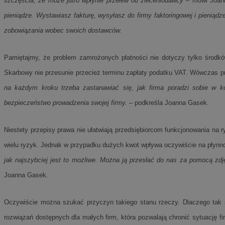
szczęścia, że może jutro wpłynie przelew od zleceniodawcy
– mówi Joann
__Secure-YNID
pieniądze. Wystawiasz fakturę, wysyłasz do firmy faktoringowej i pienią
openstat_lm6n8g2
zobowiązania wobec swoich dostawców.
VISITOR_INFO1_LIV
Pamiętajmy, że problem zamrożonych płatności nie dotyczy tylko środków
Skarbowy nie przesunie przecież terminu zapłaty podatku VAT. Wówczas p
__gads
openstat_nuz7z3c
na każdym kroku trzeba zastanawiać się, jak firma poradzi sobie w k
bezpieczeństwo prowadzenia swojej firmy.
– podkreśla Joanna Gasek.
test_cookie
_clsk
Niestety przepisy prawa nie ułatwiają przedsiębiorcom funkcjonowania na ry
IDE
wielu ryzyk. Jednak w przypadku dużych kwot wpływa oczywiście na płyn
jak najszybciej jest to możliwe. Można ją przesłać do nas za pomocą zdję
_fbp
Joanna Gasek.
openstat_xuklp24x
Oczywiście można szukać przyczyn takiego stanu rzeczy. Dlaczego tak 
__Secure-
ROLLOUT_TOKEN
rozwiązań dostępnych dla małych firm, która pozwalają chronić sytuację f