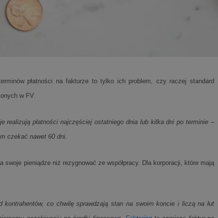
ikator sesji.
ikator sesji.
ikator sesji.
 usługę Cookie-
erencji dotyczących
Jest to konieczne,
 działał poprawnie.
rminów płatności na fakturze to tylko ich problem, czy raczej standard
acje o zgodzie
ch dotyczących
żonych w FV.
itryny. Rejestruje
ści i ustawień
nie w kolejnych
 nie musi ponownie
realizują płatności najczęściej ostatniego dnia lub kilka dni po terminie
–
o zwiększa wygodę i
nych.
em czekać nawet 60 dni.
a swoje pieniądze niż rezygnować ze współpracy. Dla korporacji, które mają
unikalnych
est powiązany z
ści multimedialnych
Microsoft Clarity
be w celu śledzenia
d kontrahentów, co chwilę sprawdzają stan na swoim koncie i liczą na łut
n używany do
nformacji o sesji