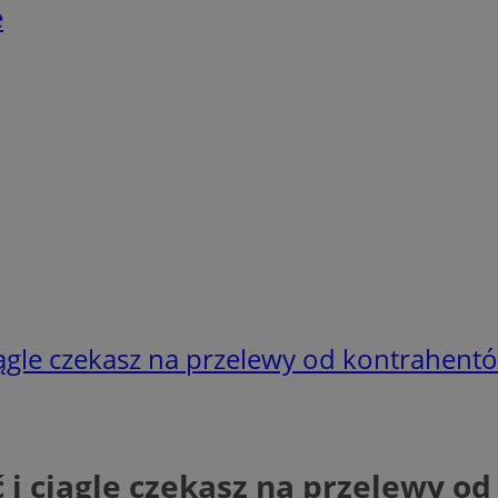
e
ągle czekasz na przelewy od kontrahent
 i ciągle czekasz na przelewy o