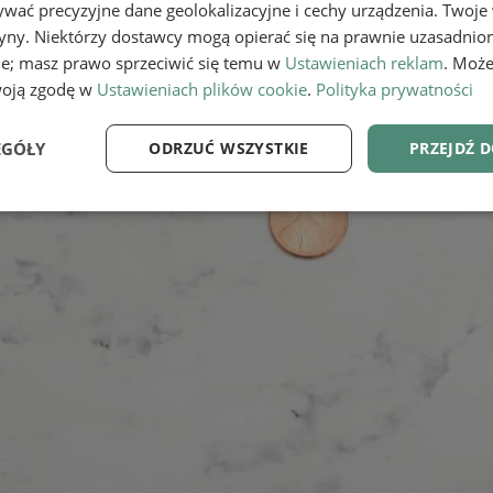
wać precyzyjne dane geolokalizacyjne i cechy urządzenia. Twoje
tryny. Niektórzy dostawcy mogą opierać się na prawnie uzasadnio
ie; masz prawo sprzeciwić się temu w
Ustawieniach reklam
. Może
woją zgodę w
Ustawieniach plików cookie
.
Polityka prywatności
EGÓŁY
ODRZUĆ WSZYSTKIE
PRZEJDŹ 
e
Wydajność
Targetowanie
Fu
Niezbędne
Wydajność
Targetowanie
Funkcjonalność
ie umożliwiają korzystanie z podstawowych funkcji strony internetowej, takich jak log
Bez niezbędnych plików cookie nie można prawidłowo korzystać ze strony internetowe
Provider
/
Okres
Opis
Domena
przechowywania