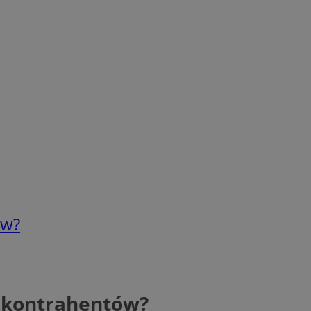
ów?
d kontrahentów?