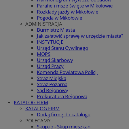
Parafie i msze święte w Mikołowie
Rozkłady jazdy w Mikołowie
Pogoda w Mikołowie
ADMINISTRACJA
Burmistrz Miasta
Jak załatwić sprawę w urzędzie miasta?
INSTYTUCJE
Urząd Stanu Cywilnego
MOPS
Urząd Skarbowy
Urząd Pracy
Komenda Powiatowa Policji
Straż Miejska
Straż Pożarna
Sąd Rejonowy
Prokuratura Rejonowa
KATALOG FIRM
KATALOG FIRM
Dodaj firmę do katalogu
POLECAMY
Skup.io - Skup mieszkań