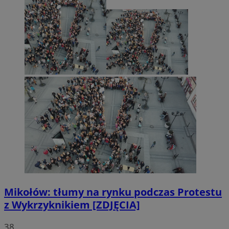
Mikołów: tłumy na rynku podczas Protestu
z Wykrzyknikiem [ZDJĘCIA]
38