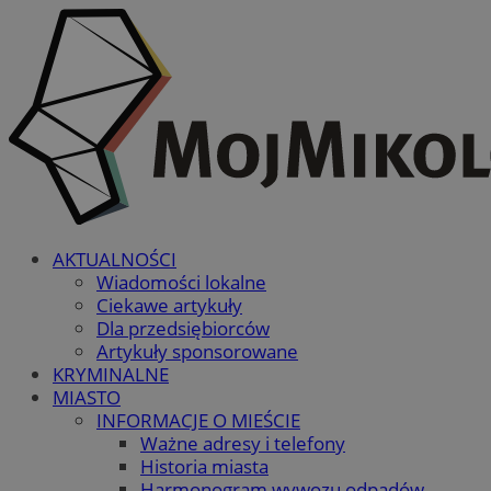
AKTUALNOŚCI
Wiadomości lokalne
Ciekawe artykuły
Dla przedsiębiorców
Artykuły sponsorowane
KRYMINALNE
MIASTO
INFORMACJE O MIEŚCIE
Ważne adresy i telefony
Historia miasta
Harmonogram wywozu odpadów