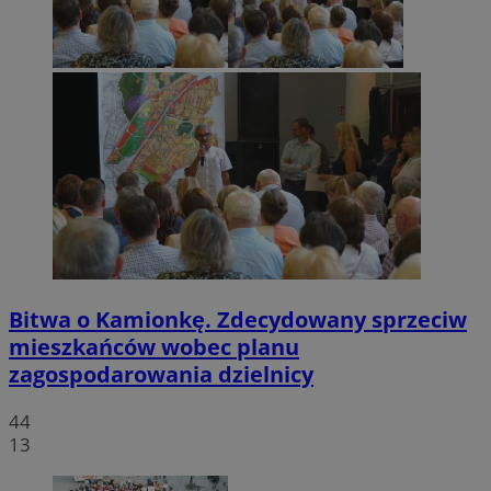
Bitwa o Kamionkę. Zdecydowany sprzeciw
mieszkańców wobec planu
zagospodarowania dzielnicy
44
13