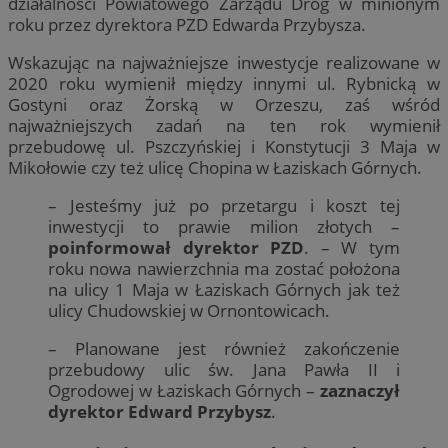
działalności Powiatowego Zarządu Dróg w minionym
roku przez dyrektora PZD Edwarda Przybysza.
Wskazując na najważniejsze inwestycje realizowane w
2020 roku wymienił między innymi ul. Rybnicką w
Gostyni oraz Żorską w Orzeszu, zaś wśród
najważniejszych zadań na ten rok wymienił
przebudowę ul. Pszczyńskiej i Konstytucji 3 Maja w
Mikołowie czy też ulicę Chopina w Łaziskach Górnych.
– Jesteśmy już po przetargu i koszt tej
inwestycji to prawie milion złotych –
poinformował dyrektor PZD
. – W tym
roku nowa nawierzchnia ma zostać położona
na ulicy 1 Maja w Łaziskach Górnych jak też
ulicy Chudowskiej w Ornontowicach.
– Planowane jest również zakończenie
przebudowy ulic św. Jana Pawła II i
Ogrodowej w Łaziskach Górnych –
zaznaczył
dyrektor Edward Przybysz
.