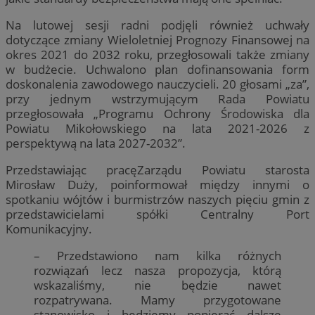
Na lutowej sesji radni podjęli również uchwały
dotyczące zmiany Wieloletniej Prognozy Finansowej na
okres 2021 do 2032 roku, przegłosowali także zmiany
w budżecie. Uchwalono plan dofinansowania form
doskonalenia zawodowego nauczycieli. 20 głosami „za”,
przy jednym wstrzymującym Rada Powiatu
przegłosowała „Programu Ochrony Środowiska dla
Powiatu Mikołowskiego na lata 2021-2026 z
perspektywą na lata 2027-2032”.
Przedstawiając pracęZarządu Powiatu starosta
Mirosław Duży, poinformował między innymi o
spotkaniu wójtów i burmistrzów naszych pięciu gmin z
przedstawicielami spółki Centralny Port
Komunikacyjny.
– Przedstawiono nam kilka różnych
rozwiązań lecz nasza propozycja, którą
wskazaliśmy, nie będzie nawet
rozpatrywana. Mamy przygotowane
stanowisko i będziemy popierać dalsze