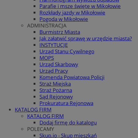
Parafie i msze święte w Mikołowie
Rozkłady jazdy w Mikołowie
Pogoda w Mikołowie
ADMINISTRACJA
Burmistrz Miasta
Jak załatwić sprawę w urzędzie miasta?
INSTYTUCJE
Urząd Stanu Cywilnego
MOPS
Urząd Skarbowy
Urząd Pracy
Komenda Powiatowa Policji
Straż Miejska
Straż Pożarna
Sąd Rejonowy
Prokuratura Rejonowa
KATALOG FIRM
KATALOG FIRM
Dodaj firmę do katalogu
POLECAMY
Skup.io - Skup mieszkań