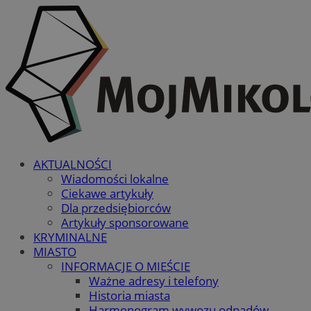
AKTUALNOŚCI
Wiadomości lokalne
Ciekawe artykuły
Dla przedsiębiorców
Artykuły sponsorowane
KRYMINALNE
MIASTO
INFORMACJE O MIEŚCIE
Ważne adresy i telefony
Historia miasta
Harmonogram wywozu odpadów