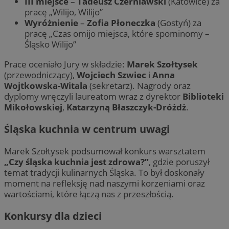
III miejsce
–
Tadeusz Czerniawski
(Katowice) za
pracę „Wilijo, Wilijo”
Wyróżnienie
–
Zofia Płoneczka
(Gostyń) za
pracę „Czas omijo miejsca, które spominomy –
Śląsko Wilijo”
Prace oceniało Jury w składzie:
Marek Szołtysek
(przewodniczący),
Wojciech Szwiec
i
Anna
Wojtkowska-Witala
(sekretarz). Nagrody oraz
dyplomy wręczyli laureatom wraz z dyrektor
Biblioteki
Mikołowskiej
,
Katarzyną Błaszczyk-Dróżdż
.
Śląska kuchnia w centrum uwagi
Marek Szołtysek podsumował konkurs warsztatem
„Czy śląska kuchnia jest zdrowa?”
, gdzie poruszył
temat tradycji kulinarnych Śląska. To był doskonały
moment na refleksję nad naszymi korzeniami oraz
wartościami, które łączą nas z przeszłością.
Konkursy dla dzieci