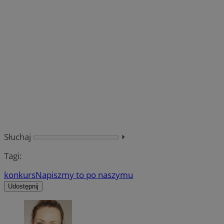
Słuchaj
⏵︎
Tagi:
konkurs
Napiszmy to po naszymu
Udostępnij