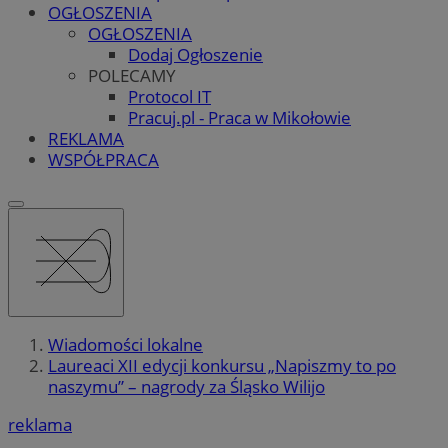
OGŁOSZENIA
OGŁOSZENIA
Dodaj Ogłoszenie
POLECAMY
Protocol IT
Pracuj.pl - Praca w Mikołowie
REKLAMA
WSPÓŁPRACA
Wiadomości lokalne
Laureaci XII edycji konkursu „Napiszmy to po
naszymu” – nagrody za Śląsko Wilijo
reklama