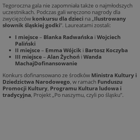
Tegoroczna gala nie zapomniała także o najmłodszych
uczestnikach. Podczas gali wręczono nagrody dla
zwycięzców
konkursu dla dzieci
na „
Ilustrowany
słownik śląskiej godki
”. Laureatami zostali:
I miejsce
–
Blanka Radwańska
i
Wojciech
Paliński
II miejsce
–
Emma Wójcik
i
Bartosz Koczyba
III miejsce
–
Alan Żychoń
i
Wanda
Machaj
Dofinansowanie
Konkurs dofinansowano ze środków
Ministra Kultury i
Dziedzictwa Narodowego
, w ramach
Funduszu
Promocji Kultury
,
Programu Kultura ludowa i
tradycyjna
, Projekt „Po naszymu, czyli po śląsku”.