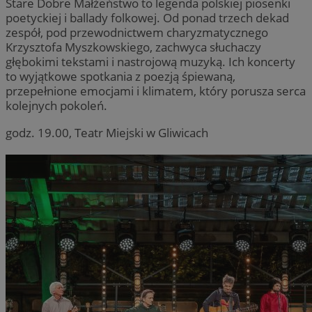
Stare Dobre Małżeństwo to legenda polskiej piosenki
poetyckiej i ballady folkowej. Od ponad trzech dekad
zespół, pod przewodnictwem charyzmatycznego
Krzysztofa Myszkowskiego, zachwyca słuchaczy
głębokimi tekstami i nastrojową muzyką. Ich koncerty
to wyjątkowe spotkania z poezją śpiewaną,
przepełnione emocjami i klimatem, który porusza serca
kolejnych pokoleń.
godz. 19.00, Teatr Miejski w Gliwicach