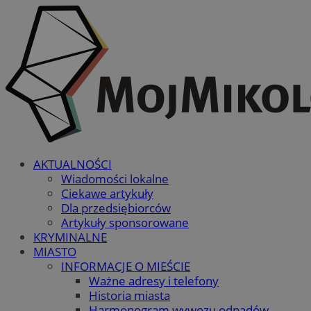
AKTUALNOŚCI
Wiadomości lokalne
Ciekawe artykuły
Dla przedsiębiorców
Artykuły sponsorowane
KRYMINALNE
MIASTO
INFORMACJE O MIEŚCIE
Ważne adresy i telefony
Historia miasta
Harmonogram wywozu odpadów