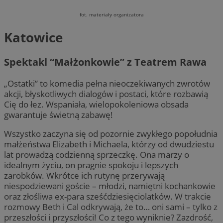
fot. materiały organizatora
Katowice
Spektakl “Małżonkowie” z Teatrem Rawa
„Ostatki” to komedia pełna nieoczekiwanych zwrotów
akcji, błyskotliwych dialogów i postaci, które rozbawią
Cię do łez. Wspaniała, wielopokoleniowa obsada
gwarantuje świetną zabawę!
Wszystko zaczyna się od pozornie zwykłego popołudnia
małżeństwa Elizabeth i Michaela, którzy od dwudziestu
lat prowadzą codzienną sprzeczkę. Ona marzy o
idealnym życiu, on pragnie spokoju i lepszych
zarobków. Wkrótce ich rutynę przerywają
niespodziewani goście – młodzi, namiętni kochankowie
oraz złośliwa ex-para sześćdziesięciolatków. W trakcie
rozmowy Beth i Cal odkrywają, że to… oni sami – tylko z
przeszłości i przyszłości! Co z tego wyniknie? Zazdrość,