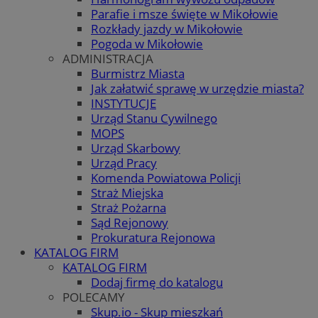
Parafie i msze święte w Mikołowie
Rozkłady jazdy w Mikołowie
Pogoda w Mikołowie
ADMINISTRACJA
Burmistrz Miasta
Jak załatwić sprawę w urzędzie miasta?
INSTYTUCJE
Urząd Stanu Cywilnego
MOPS
Urząd Skarbowy
Urząd Pracy
Komenda Powiatowa Policji
Straż Miejska
Straż Pożarna
Sąd Rejonowy
Prokuratura Rejonowa
KATALOG FIRM
KATALOG FIRM
Dodaj firmę do katalogu
POLECAMY
Skup.io - Skup mieszkań