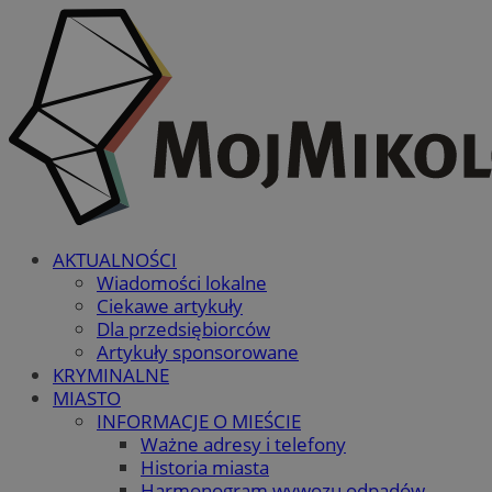
AKTUALNOŚCI
Wiadomości lokalne
Ciekawe artykuły
Dla przedsiębiorców
Artykuły sponsorowane
KRYMINALNE
MIASTO
INFORMACJE O MIEŚCIE
Ważne adresy i telefony
Historia miasta
Harmonogram wywozu odpadów