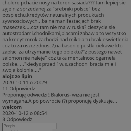
cholere pchacie nosy na teren sasiada??? tam lepiej sie
zyje niz sprzedanej za "srebniki polsce" bez
pospiechu,kredytów,naturalnych produktach
zywnosciowych...ba na manifestacjach brak
maseczek....coz tam nie ma wiruska? cieszycie sie
autostradami,chodnikami,placami zabaw a to wszystko
na kredyt mrok zachodzi nad miko a tu brak oswietlenia
coz to za oszczednosc?,na basenie pustki ciekawe kto
zapłaci za utrzymanie tego obiektu?"z pustego nawet
salomon nie naleje" coz taka mentalnosc ogarneła
polske. ..."kiedys przed 1w.s.zachodni bracia mieli
swoje kolonie...."
alojz ze lipin
2020-10-11 o 20:29
11
Odpowiedz
Proponuję odwiedzić Białoruś- wiza nie jest
wymagana.A po powrocie (?) proponuję dyskusje...
welcom
2020-10-12 o 08:54
8
Odpowiedz