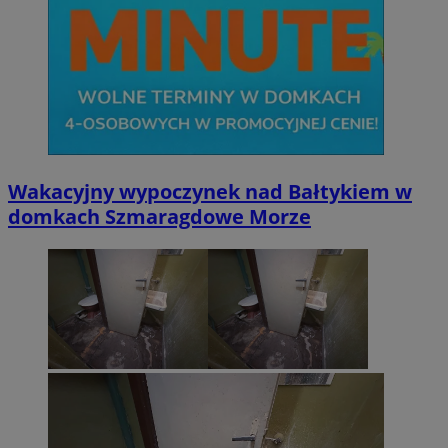
Wakacyjny wypoczynek nad Bałtykiem w
domkach Szmaragdowe Morze