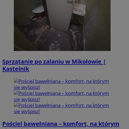
Sprzątanie po zalaniu w Mikołowie |
Kastelnik
Pościel bawełniana – komfort, na którym