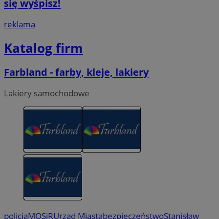
się wyśpisz!
reklama
Katalog firm
Farbland - farby, kleje, lakiery
Lakiery samochodowe
policja
MOSiR
Urząd Miasta
bezpieczeństwo
Stanisław