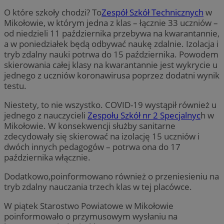
O które szkoły chodzi? To
Zespół Szkół Technicznych
w
Mikołowie, w którym jedna z klas – łącznie 33 uczniów –
od niedzieli 11 października przebywa na kwarantannie,
a w poniedziałek będą odbywać naukę zdalnie. Izolacja i
tryb zdalny nauki potrwa do 15 października. Powodem
skierowania całej klasy na kwarantannie jest wykrycie u
jednego z uczniów koronawirusa poprzez dodatni wynik
testu.
Niestety, to nie wszystko. COVID-19 wystąpił również u
jednego z nauczycieli
Zespołu Szkół nr 2 Specjalnyc
h w
Mikołowie. W konsekwencji służby sanitarne
zdecydowały się skierować na izolację 15 uczniów i
dwóch innych pedagogów – potrwa ona do 17
października włącznie.
Dodatkowo,poinformowano również o przeniesieniu na
tryb zdalny nauczania trzech klas w tej placówce.
W piątek Starostwo Powiatowe w Mikołowie
poinformowało o przymusowym wysłaniu na