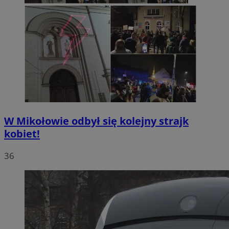
W Mikołowie odbył się kolejny strajk
kobiet!
36