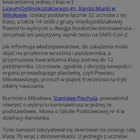
kwarantannę jednej z klas w
I
LiceumOgólnokształcącego im. Karola Miarki w
Mikołowie
. Izolacji poddano łącznie 32 uczniów z tej
klasy, a także 14 osób z grupy międzyoddziałowej.
Powód to wykrycie u dwojga licealistów koronawirusa –
otrzymali oni pozytywny wynik testu na SARS-CoV-2.
Jak informują władzepowiatowe, do zakażenia miało
dojść na przełomie września i października, a
przymusowa kwarantanna klasy potrwa do 12
października. Uczniowie, zgodnie z decyzją sanepidu i
organu prowadzącego placówkę, czyli Powiatu
Mikołowskiego, przeszli w piątek 9 września na tryb
zdalny nauczania.
Burmistrz Mikołowa,
Stanisław Piechula
, powiadomił
również o wykryciu koronawirusa w jednej ze
podstawówek. Mowa o Szkole Podstawowej nr 4 w
dzielnicy Kamionka.
Tyski sanepid zdecydował się skierować na izolację całą
klasę 7b wraz z domownikami. U jednego z uczniów