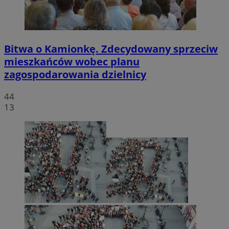
Bitwa o Kamionkę. Zdecydowany sprzeciw
mieszkańców wobec planu
zagospodarowania dzielnicy
44
13