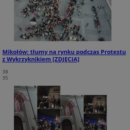
Mikołów: tłumy na rynku podczas Protestu
z Wykrzyknikiem [ZDJĘCIA]
38
35