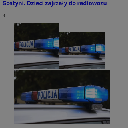
Gostyni. Dzieci zajrzały do radiowozu
3