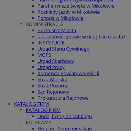
Parafie i msze święte w Mikołowie
Rozkłady jazdy w Mikołowie
Pogoda w Mikołowie
ADMINISTRACJA
Burmistrz Miasta
Jak załatwić sprawę w urzędzie miasta?
INSTYTUCJE
Urząd Stanu Cywilnego
MOPS
Urząd Skarbowy
Urząd Pracy
Komenda Powiatowa Policji
Straż Miejska
Straż Pożarna
Sąd Rejonowy
Prokuratura Rejonowa
KATALOG FIRM
KATALOG FIRM
Dodaj firmę do katalogu
POLECAMY
Skup.io - Skup mieszkań