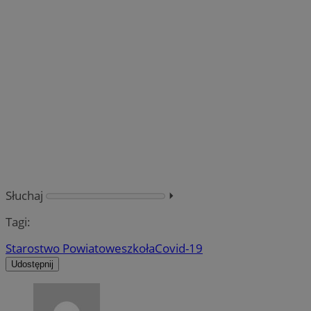
Słuchaj
⏵︎
Tagi:
Starostwo Powiatowe
szkoła
Covid-19
Udostępnij