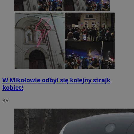
W Mikołowie odbył się kolejny strajk
kobiet!
36