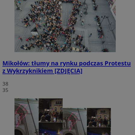
Mikołów: tłumy na rynku podczas Protestu
z Wykrzyknikiem [ZDJĘCIA]
38
35