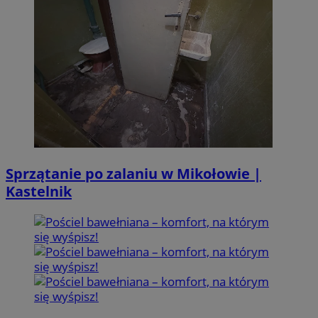
Sprzątanie po zalaniu w Mikołowie |
Kastelnik