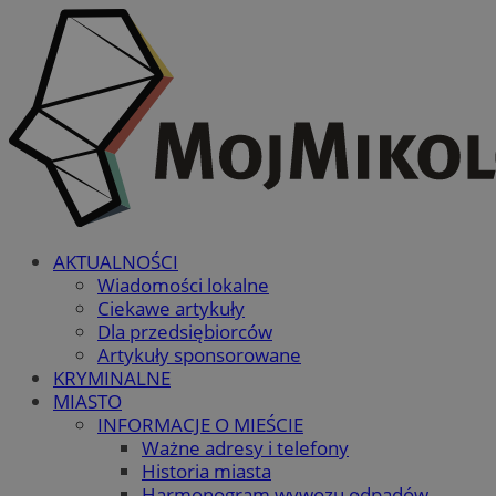
AKTUALNOŚCI
Wiadomości lokalne
Ciekawe artykuły
Dla przedsiębiorców
Artykuły sponsorowane
KRYMINALNE
MIASTO
INFORMACJE O MIEŚCIE
Ważne adresy i telefony
Historia miasta
Harmonogram wywozu odpadów