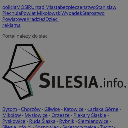
policja
MOSiR
Urząd Miasta
bezpieczeństwo
Stanisław
Piechula
Powiat Mikołowski
Wypadek
Starostwo
Powiatowe
Kradzież
Dzieci
reklama
Portal należy do sieci
Bytom
-
Chorzów
-
Gliwice
-
Katowice
-
Łaziska Górne
-
Mikołów
-
Mysłowice
-
Orzesze
-
Piekary Śląskie
-
Pyskowice
-
Ruda Śląska
-
Rybnik
-
Siemianowice
-
Silesia.info.pl
-
Sosnowiec
-
Świętochłowice
-
Tychy
-