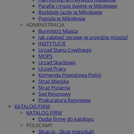
Parafie i msze święte w Mikołowie
Rozkłady jazdy w Mikołowie
Pogoda w Mikołowie
ADMINISTRACJA
Burmistrz Miasta
Jak załatwić sprawę w urzędzie miasta?
INSTYTUCJE
Urząd Stanu Cywilnego
MOPS
Urząd Skarbowy
Urząd Pracy
Komenda Powiatowa Policji
Straż Miejska
Straż Pożarna
Sąd Rejonowy
Prokuratura Rejonowa
KATALOG FIRM
KATALOG FIRM
Dodaj firmę do katalogu
POLECAMY
Skup.io - Skup mieszkań