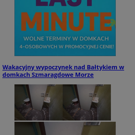
Wakacyjny wypoczynek nad Bałtykiem w
domkach Szmaragdowe Morze