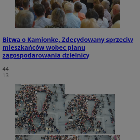
Bitwa o Kamionkę. Zdecydowany sprzeciw
mieszkańców wobec planu
zagospodarowania dzielnicy
44
13