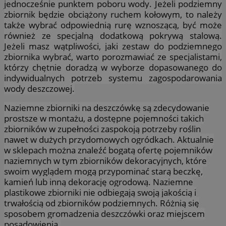
jednocześnie punktem poboru wody. Jeżeli podziemny
zbiornik będzie obciążony ruchem kołowym, to należy
także wybrać odpowiednią rurę wznoszącą, być może
również ze specjalną dodatkową pokrywą stalową.
Jeżeli masz wątpliwości, jaki zestaw do podziemnego
zbiornika wybrać, warto porozmawiać ze specjalistami,
którzy chętnie doradzą w wyborze dopasowanego do
indywidualnych potrzeb systemu zagospodarowania
wody deszczowej.
Naziemne zbiorniki na deszczówkę są zdecydowanie
prostsze w montażu, a dostępne pojemności takich
zbiorników w zupełności zaspokoją potrzeby roślin
nawet w dużych przydomowych ogródkach. Aktualnie
w sklepach można znaleźć bogatą ofertę pojemników
naziemnych w tym zbiorników dekoracyjnych, które
swoim wyglądem mogą przypominać starą beczkę,
kamień lub inną dekorację ogrodową. Naziemne
plastikowe zbiorniki nie odbiegają swoją jakością i
trwałością od zbiorników podziemnych. Różnią się
sposobem gromadzenia deszczówki oraz miejscem
posadowienia.