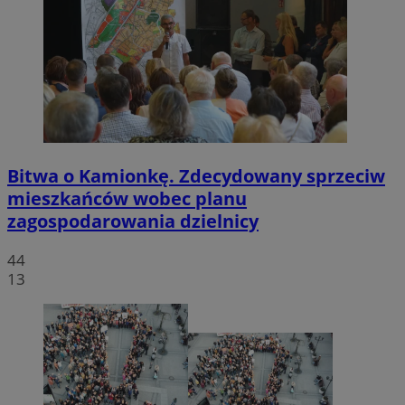
Bitwa o Kamionkę. Zdecydowany sprzeciw
mieszkańców wobec planu
zagospodarowania dzielnicy
44
13