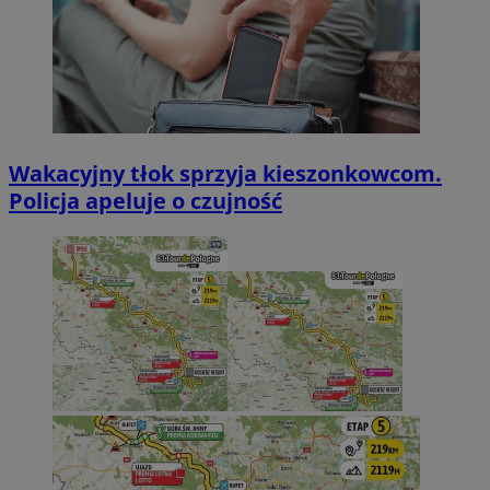
Wakacyjny tłok sprzyja kieszonkowcom.
Policja apeluje o czujność