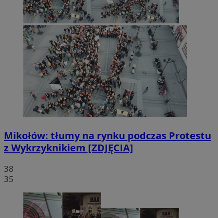
Mikołów: tłumy na rynku podczas Protestu
z Wykrzyknikiem [ZDJĘCIA]
38
35