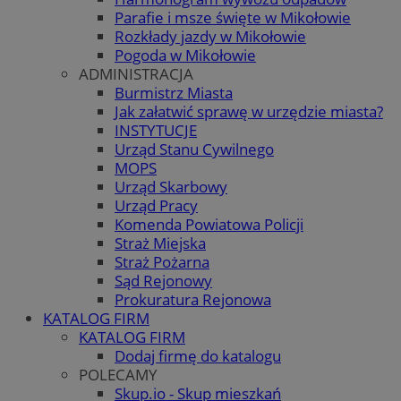
Parafie i msze święte w Mikołowie
Rozkłady jazdy w Mikołowie
Pogoda w Mikołowie
ADMINISTRACJA
Burmistrz Miasta
Jak załatwić sprawę w urzędzie miasta?
INSTYTUCJE
Urząd Stanu Cywilnego
MOPS
Urząd Skarbowy
Urząd Pracy
Komenda Powiatowa Policji
Straż Miejska
Straż Pożarna
Sąd Rejonowy
Prokuratura Rejonowa
KATALOG FIRM
KATALOG FIRM
Dodaj firmę do katalogu
POLECAMY
Skup.io - Skup mieszkań