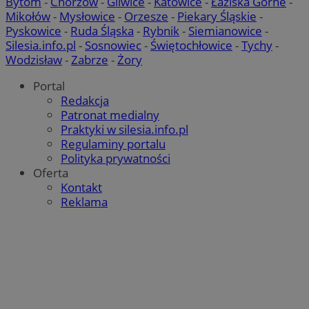
Bytom
-
Chorzów
-
Gliwice
-
Katowice
-
Łaziska Górne
-
Mikołów
-
Mysłowice
-
Orzesze
-
Piekary Śląskie
-
Pyskowice
-
Ruda Śląska
-
Rybnik
-
Siemianowice
-
Silesia.info.pl
-
Sosnowiec
-
Świętochłowice
-
Tychy
-
Wodzisław
-
Zabrze
-
Żory
Portal
Redakcja
Patronat medialny
Praktyki w silesia.info.pl
Regulaminy portalu
Polityka prywatności
Oferta
Kontakt
Reklama