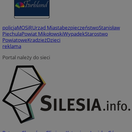
policja
MOSiR
Urząd Miasta
bezpieczeństwo
Stanisław
Piechula
Powiat Mikołowski
Wypadek
Starostwo
Powiatowe
Kradzież
Dzieci
reklama
Portal należy do sieci