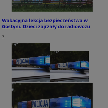
Wakacyjna lekcja bezpieczeństwa w
Gostyni. Dzieci zajrzały do radiowozu
3