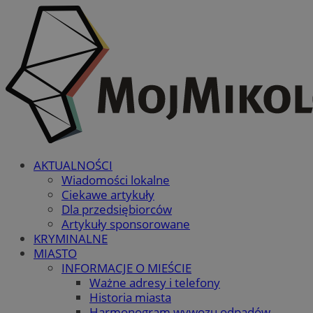
AKTUALNOŚCI
Wiadomości lokalne
Ciekawe artykuły
Dla przedsiębiorców
Artykuły sponsorowane
KRYMINALNE
MIASTO
INFORMACJE O MIEŚCIE
Ważne adresy i telefony
Historia miasta
Harmonogram wywozu odpadów