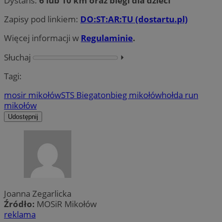
Dystans:
6 lub 10 km oraz biegi dla dzieci
Zapisy pod linkiem:
DO:ST:AR:TU (dostartu.pl)
Więcej informacji w
Regulaminie
.
Słuchaj
⏵︎
Tagi:
mosir mikołów
STS Biegaton
bieg mikołów
hołda run
mikołów
Udostępnij
Joanna Zegarlicka
Źródło:
MOSiR Mikołów
reklama