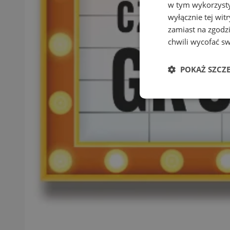
w tym wykorzysty
wyłącznie tej wi
zamiast na zgodz
chwili wycofać s
POKAŻ SZCZ
Niezbędn
Niezbędne pliki cook
zarządzanie kontem. 
Nazwa