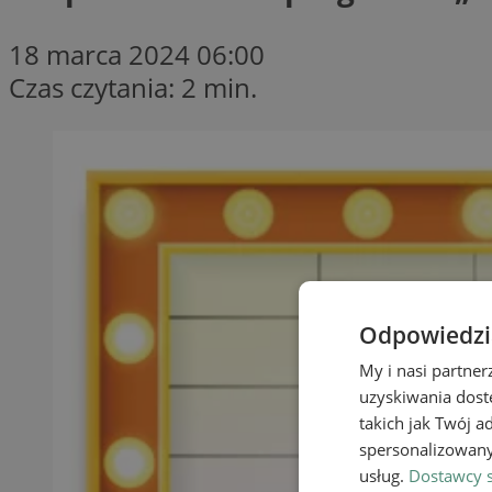
18 marca 2024 06:00
Czas czytania: 2 min.
Odpowiedzia
My i nasi partne
uzyskiwania dost
takich jak Twój a
spersonalizowanyc
usług.
Dostawcy s