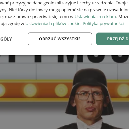
wać precyzyjne dane geolokalizacyjne i cechy urządzenia. Twoje
tryny. Niektórzy dostawcy mogą opierać się na prawnie uzasadnio
ie; masz prawo sprzeciwić się temu w
Ustawieniach reklam
. Może
woją zgodę w
Ustawieniach plików cookie
.
Polityka prywatności
EGÓŁY
ODRZUĆ WSZYSTKIE
PRZEJDŹ 
e
Wydajność
Targetowanie
Fu
Niezbędne
Wydajność
Targetowanie
Funkcjonalność
ie umożliwiają korzystanie z podstawowych funkcji strony internetowej, takich jak log
Bez niezbędnych plików cookie nie można prawidłowo korzystać ze strony internetowe
Provider
/
Okres
Opis
Domena
przechowywania