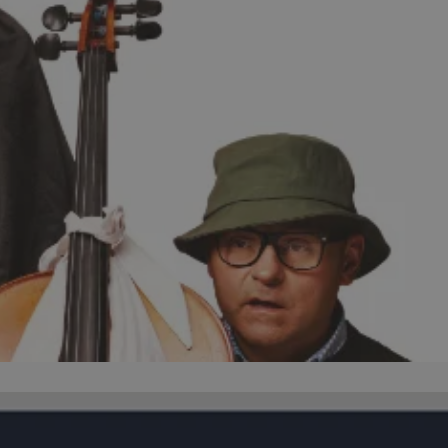
ikator sesji.
ikator sesji.
ikator sesji.
 usługę Cookie-
erencji dotyczących
Jest to konieczne,
 działał poprawnie.
acje o zgodzie
ch dotyczących
itryny. Rejestruje
ści i ustawień
nie w kolejnych
 nie musi ponownie
o zwiększa wygodę i
nych.
unikalnych
est powiązany z
ści multimedialnych
Microsoft Clarity
be w celu śledzenia
n używany do
nformacji o sesji