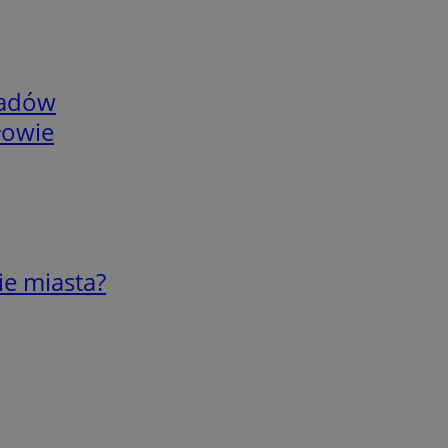
adów
łowie
ie miasta?