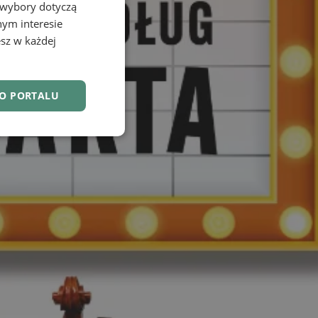
 wybory dotyczą
nym interesie
sz w każdej
DO PORTALU
nkcjonalność
owanie użytkownika i
j.