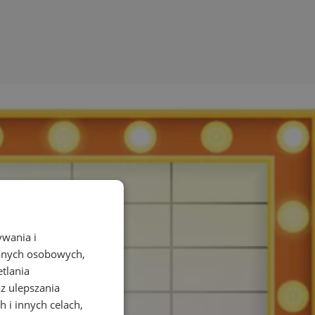
ywania i
danych osobowych,
etlania
az ulepszania
 i innych celach,