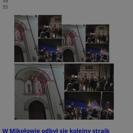
38
35
W Mikołowie odbył się kolejny strajk