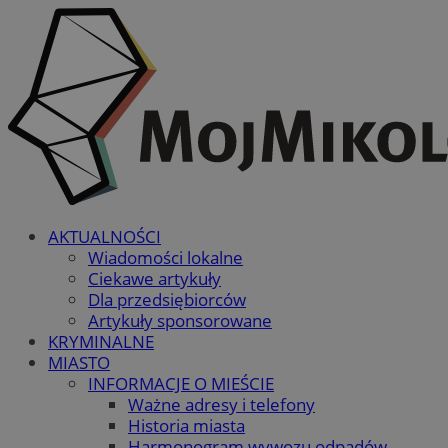
AKTUALNOŚCI
Wiadomości lokalne
Ciekawe artykuły
Dla przedsiębiorców
Artykuły sponsorowane
KRYMINALNE
MIASTO
INFORMACJE O MIEŚCIE
Ważne adresy i telefony
Historia miasta
Harmonogram wywozu odpadów