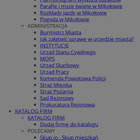
Parafie i msze święte w Mikołowie
Rozkłady jazdy w Mikołowie
Pogoda w Mikołowie
ADMINISTRACJA
Burmistrz Miasta
Jak załatwić sprawę w urzędzie miasta?
INSTYTUCJE
Urząd Stanu Cywilnego
MOPS
Urząd Skarbowy
Urząd Pracy
Komenda Powiatowa Policji
Straż Miejska
Straż Pożarna
Sąd Rejonowy
Prokuratura Rejonowa
KATALOG FIRM
KATALOG FIRM
Dodaj firmę do katalogu
POLECAMY
Skup.io - Skup mieszkań