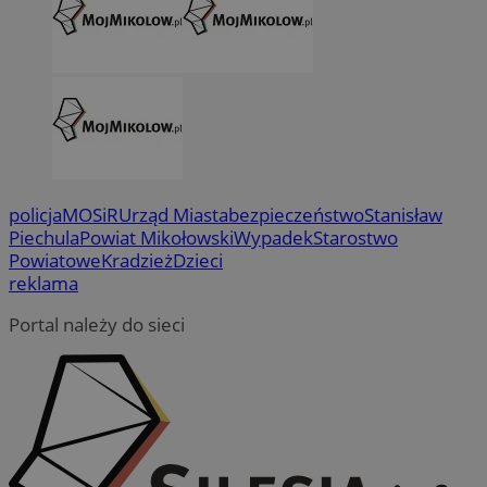
policja
MOSiR
Urząd Miasta
bezpieczeństwo
Stanisław
Piechula
Powiat Mikołowski
Wypadek
Starostwo
Powiatowe
Kradzież
Dzieci
reklama
Portal należy do sieci