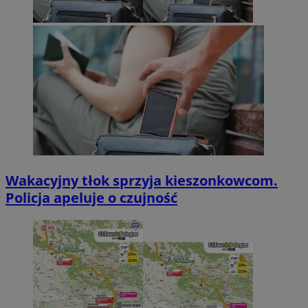
Wakacyjny tłok sprzyja kieszonkowcom.
Policja apeluje o czujność