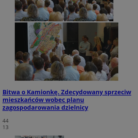
Bitwa o Kamionkę. Zdecydowany sprzeciw
mieszkańców wobec planu
zagospodarowania dzielnicy
44
13