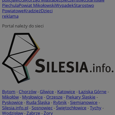
Piechula
Powiat Mikołowski
Wypadek
Starostwo
Powiatowe
Kradzież
Dzieci
reklama
Portal należy do sieci
Bytom
-
Chorzów
-
Gliwice
-
Katowice
-
Łaziska Górne
-
Mikołów
-
Mysłowice
-
Orzesze
-
Piekary Śląskie
-
Pyskowice
-
Ruda Śląska
-
Rybnik
-
Siemianowice
-
Silesia.info.pl
-
Sosnowiec
-
Świętochłowice
-
Tychy
-
Wodzisław
-
Zabrze
-
Żory