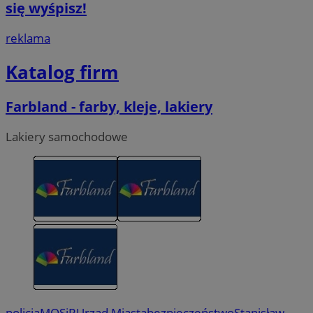
się wyśpisz!
reklama
Katalog firm
Farbland - farby, kleje, lakiery
Lakiery samochodowe
policja
MOSiR
Urząd Miasta
bezpieczeństwo
Stanisław