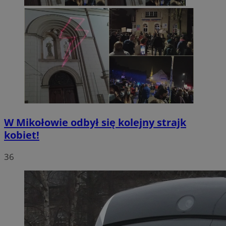
W Mikołowie odbył się kolejny strajk
kobiet!
36