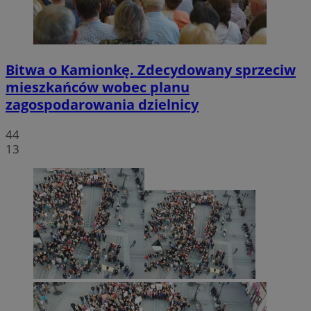
Bitwa o Kamionkę. Zdecydowany sprzeciw
mieszkańców wobec planu
zagospodarowania dzielnicy
44
13