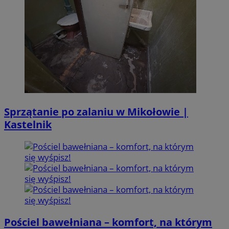
Sprzątanie po zalaniu w Mikołowie |
Kastelnik
Pościel bawełniana – komfort, na którym