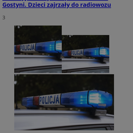
Gostyni. Dzieci zajrzały do radiowozu
3