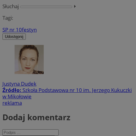
Słuchaj
⏵︎
Tagi:
SP nr 10
festyn
Udostępnij
Justyna Dudek
Źródło:
Szkoła Podstawowa nr 10 im. Jerzego Kukuczki
w Mikołowie
reklama
Dodaj komentarz