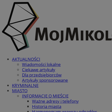
AKTUALNOŚCI
Wiadomości lokalne
Ciekawe artykuły
Dla przedsiębiorców
Artykuły sponsorowane
KRYMINALNE
MIASTO
INFORMACJE O MIEŚCIE
Ważne adresy i telefony
Historia miasta
Harmonogram wywozu odpadów