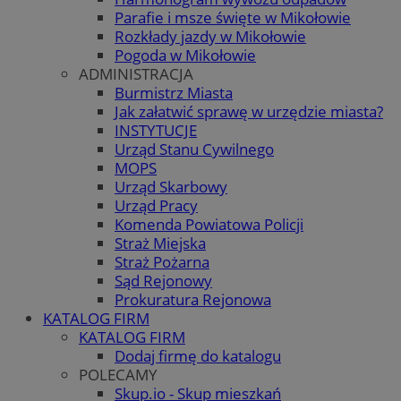
Parafie i msze święte w Mikołowie
Rozkłady jazdy w Mikołowie
Pogoda w Mikołowie
ADMINISTRACJA
Burmistrz Miasta
Jak załatwić sprawę w urzędzie miasta?
INSTYTUCJE
Urząd Stanu Cywilnego
MOPS
Urząd Skarbowy
Urząd Pracy
Komenda Powiatowa Policji
Straż Miejska
Straż Pożarna
Sąd Rejonowy
Prokuratura Rejonowa
KATALOG FIRM
KATALOG FIRM
Dodaj firmę do katalogu
POLECAMY
Skup.io - Skup mieszkań