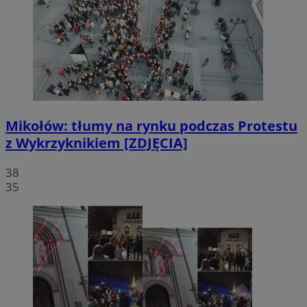
Mikołów: tłumy na rynku podczas Protestu
z Wykrzyknikiem [ZDJĘCIA]
38
35