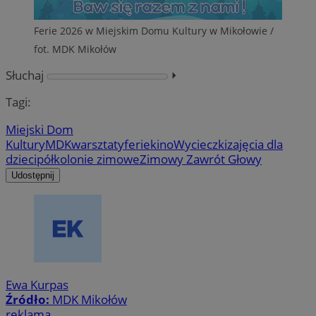
Ferie 2026 w Miejskim Domu Kultury w Mikołowie /
fot. MDK Mikołów
Słuchaj
⏵︎
Tagi:
Miejski Dom
Kultury
MDK
warsztaty
ferie
kino
Wycieczki
zajęcia dla
dzieci
półkolonie zimowe
Zimowy Zawrót Głowy
Udostępnij
Ewa Kurpas
Źródło:
MDK Mikołów
reklama