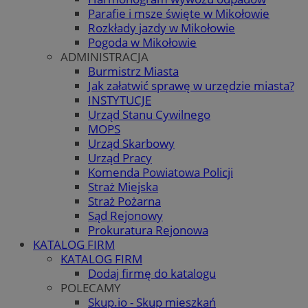
Parafie i msze święte w Mikołowie
Rozkłady jazdy w Mikołowie
Pogoda w Mikołowie
ADMINISTRACJA
Burmistrz Miasta
Jak załatwić sprawę w urzędzie miasta?
INSTYTUCJE
Urząd Stanu Cywilnego
MOPS
Urząd Skarbowy
Urząd Pracy
Komenda Powiatowa Policji
Straż Miejska
Straż Pożarna
Sąd Rejonowy
Prokuratura Rejonowa
KATALOG FIRM
KATALOG FIRM
Dodaj firmę do katalogu
POLECAMY
Skup.io - Skup mieszkań