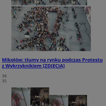
Mikołów: tłumy na rynku podczas Protestu
z Wykrzyknikiem [ZDJĘCIA]
38
35