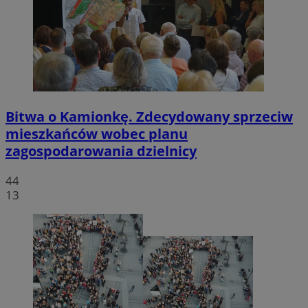
Bitwa o Kamionkę. Zdecydowany sprzeciw
mieszkańców wobec planu
zagospodarowania dzielnicy
44
13