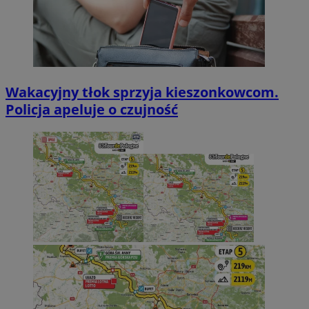
Wakacyjny tłok sprzyja kieszonkowcom.
Policja apeluje o czujność