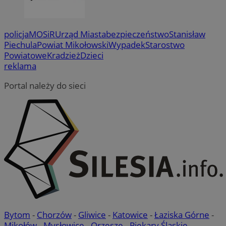
policja
MOSiR
Urząd Miasta
bezpieczeństwo
Stanisław
Piechula
Powiat Mikołowski
Wypadek
Starostwo
Powiatowe
Kradzież
Dzieci
reklama
Portal należy do sieci
Bytom
-
Chorzów
-
Gliwice
-
Katowice
-
Łaziska Górne
-
Mikołów
-
Mysłowice
-
Orzesze
-
Piekary Śląskie
-