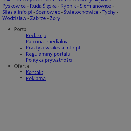
Pyskowice
-
Ruda Śląska
-
Rybnik
-
Siemianowice
-
Silesia.info.pl
-
Sosnowiec
-
Świętochłowice
-
Tychy
-
Wodzisław
-
Zabrze
-
Żory
Portal
Redakcja
Patronat medialny
Praktyki w silesia.info.pl
Regulaminy portalu
Polityka prywatności
Oferta
Kontakt
Reklama