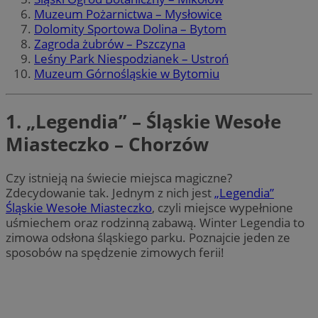
Muzeum Pożarnictwa – Mysłowice
Dolomity Sportowa Dolina – Bytom
Zagroda żubrów – Pszczyna
Leśny Park Niespodzianek – Ustroń
Muzeum Górnośląskie w Bytomiu
1. „Legendia” – Śląskie Wesołe
Miasteczko – Chorzów
Czy istnieją na świecie miejsca magiczne?
Zdecydowanie tak. Jednym z nich jest
„Legendia”
Śląskie Wesołe Miasteczko
, czyli miejsce wypełnione
uśmiechem oraz rodzinną zabawą. Winter Legendia to
zimowa odsłona śląskiego parku. Poznajcie jeden ze
sposobów na spędzenie zimowych ferii!