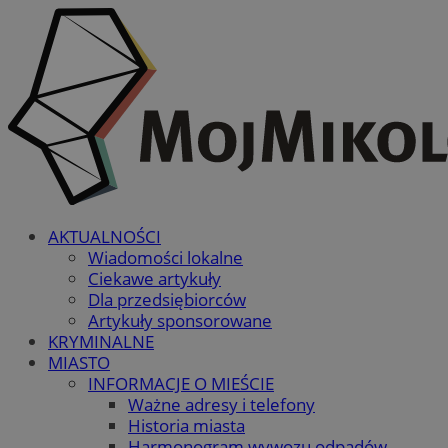
AKTUALNOŚCI
Wiadomości lokalne
Ciekawe artykuły
Dla przedsiębiorców
Artykuły sponsorowane
KRYMINALNE
MIASTO
INFORMACJE O MIEŚCIE
Ważne adresy i telefony
Historia miasta
Harmonogram wywozu odpadów