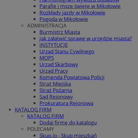
Parafie i msze święte w Mikołowie
Rozkłady jazdy w Mikołowie
Pogoda w Mikołowie
ADMINISTRACJA
Burmistrz Miasta
Jak załatwić sprawę w urzędzie miasta?
INSTYTUCJE
Urząd Stanu Cywilnego
MOPS
Urząd Skarbowy
Urząd Pracy
Komenda Powiatowa Policji
Straż Miejska
Straż Pożarna
Sąd Rejonowy
Prokuratura Rejonowa
KATALOG FIRM
KATALOG FIRM
Dodaj firmę do katalogu
POLECAMY
Skup.io - Skup mieszkań