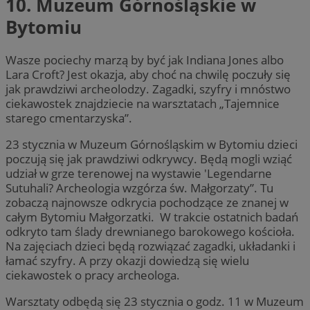
10. Muzeum Górnośląskie w
Bytomiu
Wasze pociechy marzą by być jak Indiana Jones albo
Lara Croft? Jest okazja, aby choć na chwilę poczuły się
jak prawdziwi archeolodzy. Zagadki, szyfry i mnóstwo
ciekawostek znajdziecie na warsztatach „Tajemnice
starego cmentarzyska”.
23 stycznia w Muzeum Górnośląskim w Bytomiu dzieci
poczują się jak prawdziwi odkrywcy. Będą mogli wziąć
udział w grze terenowej na wystawie 'Legendarne
Sutuhali? Archeologia wzgórza św. Małgorzaty”. Tu
zobaczą najnowsze odkrycia pochodzące ze znanej w
całym Bytomiu Małgorzatki. W trakcie ostatnich badań
odkryto tam ślady drewnianego barokowego kościoła.
Na zajęciach dzieci będą rozwiązać zagadki, układanki i
łamać szyfry. A przy okazji dowiedzą się wielu
ciekawostek o pracy archeologa.
Warsztaty odbędą się 23 stycznia o godz. 11 w Muzeum