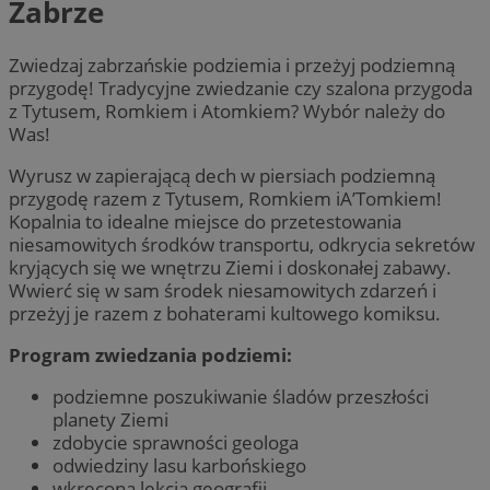
Zabrze
Zwiedzaj zabrzańskie podziemia i przeżyj podziemną
przygodę! Tradycyjne zwiedzanie czy szalona przygoda
z Tytusem, Romkiem i Atomkiem? Wybór należy do
Was!
Wyrusz w zapierającą dech w piersiach podziemną
przygodę razem z Tytusem, Romkiem iA’Tomkiem!
Kopalnia to idealne miejsce do przetestowania
niesamowitych środków transportu, odkrycia sekretów
kryjących się we wnętrzu Ziemi i doskonałej zabawy.
Wwierć się w sam środek niesamowitych zdarzeń i
przeżyj je razem z bohaterami kultowego komiksu.
Program zwiedzania podziemi:
podziemne poszukiwanie śladów przeszłości
planety Ziemi
zdobycie sprawności geologa
odwiedziny lasu karbońskiego
wkręcona lekcja geografii