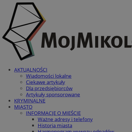
AKTUALNOŚCI
Wiadomości lokalne
Ciekawe artykuły
Dla przedsiębiorców
Artykuły sponsorowane
KRYMINALNE
MIASTO
INFORMACJE O MIEŚCIE
Ważne adresy i telefony
Historia miasta
Harmonogram wywozu odpadów