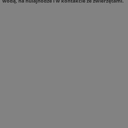
wodą, na hulajnodze i w kontakcie ze zwierzętami.