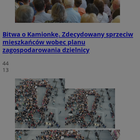
Bitwa o Kamionkę. Zdecydowany sprzeciw
mieszkańców wobec planu
zagospodarowania dzielnicy
44
13