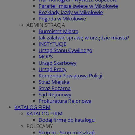
Parafie i msze święte w Mikołowie
Rozkłady jazdy w Mikołowie
Pogoda w Mikołowie
ADMINISTRACJA
Burmistrz Miasta
Jak załatwić sprawę w urzędzie miasta?
INSTYTUCJE
Urząd Stanu Cywilnego
MOPS
Urząd Skarbowy
Urząd Pracy
Komenda Powiatowa Policji
Straż Miejska
Straż Pożarna
Sąd Rejonowy
Prokuratura Rejonowa
KATALOG FIRM
KATALOG FIRM
Dodaj firmę do katalogu
POLECAMY
Skup.io - Skup mieszkań