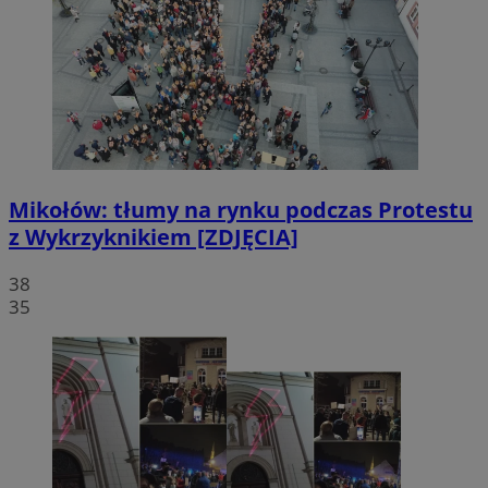
Mikołów: tłumy na rynku podczas Protestu
z Wykrzyknikiem [ZDJĘCIA]
38
35