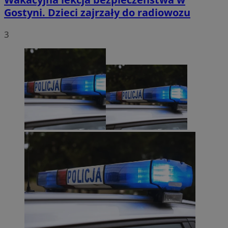
Gostyni. Dzieci zajrzały do radiowozu
3