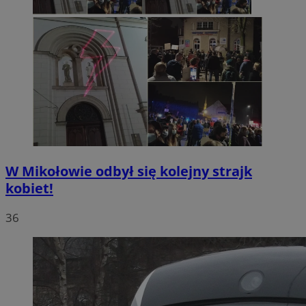
W Mikołowie odbył się kolejny strajk
kobiet!
36