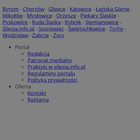
Bytom
-
Chorzów
-
Gliwice
-
Katowice
-
Łaziska Górne
-
Mikołów
-
Mysłowice
-
Orzesze
-
Piekary Śląskie
-
Pyskowice
-
Ruda Śląska
-
Rybnik
-
Siemianowice
-
Silesia.info.pl
-
Sosnowiec
-
Świętochłowice
-
Tychy
-
Wodzisław
-
Zabrze
-
Żory
Portal
Redakcja
Patronat medialny
Praktyki w silesia.info.pl
Regulaminy portalu
Polityka prywatności
Oferta
Kontakt
Reklama