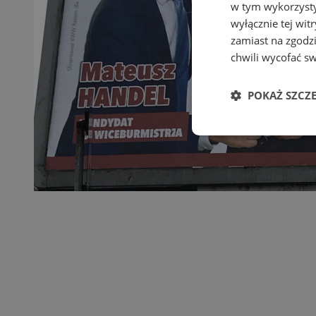
w tym wykorzysty
wyłącznie tej wi
zamiast na zgodz
chwili wycofać s
POKAŻ SZCZ
Niezbędn
Niezbędne pliki cook
zarządzanie kontem. 
Nazwa