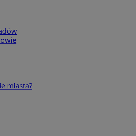
adów
łowie
ie miasta?