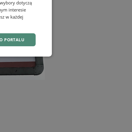
 wybory dotyczą
nym interesie
sz w każdej
DO PORTALU
nkcjonalność
owanie użytkownika i
j.