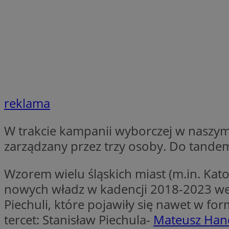
SessID
QeSessID
MvSessID
CookieScriptConse
VISITOR_PRIVACY_
reklama
W trakcie kampanii wyborczej w naszym
zarządzany przez trzy osoby. Do tand
Wzorem wielu śląskich miast (m.in. Kat
Nazwa
Nazwa
Provider
nowych władz w kadencji 2018-2023 wej
Nazwa
Piechuli, które pojawiły się nawet w f
_clsk
WMF-
.upload.w
Uniq
YSC
tercet: Stanisław Piechula-
Mateusz Han