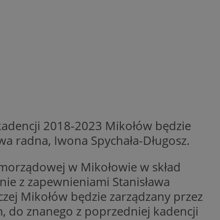
ikator sesji.
ikator sesji.
ikator sesji.
 usługę Cookie-
erencji dotyczących
Jest to konieczne,
 działał poprawnie.
acje o zgodzie
ch dotyczących
itryny. Rejestruje
ści i ustawień
nie w kolejnych
 nie musi ponownie
 kadencji 2018-2023 Mikołów będzie
o zwiększa wygodę i
nych.
wa radna, Iwona Spychała-Długosz.
 samorządowej w Mikołowie w skład
nie z zapewnieniami Stanisława
rczej Mikołów będzie zarządzany przez
unikalnych
est powiązany z
ści multimedialnych
Microsoft Clarity
be w celu śledzenia
 do znanego z poprzedniej kadencji
n używany do
nformacji o sesji