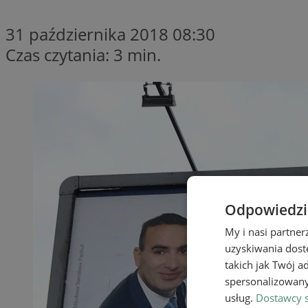
31 października 2018 08:30
Czas czytania: 3 min.
Odpowiedzia
My i nasi partne
uzyskiwania dost
takich jak Twój a
spersonalizowanyc
usług.
Dostawcy s