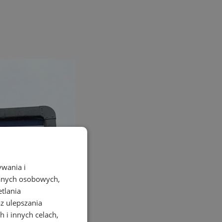
ywania i
danych osobowych,
etlania
az ulepszania
 i innych celach,