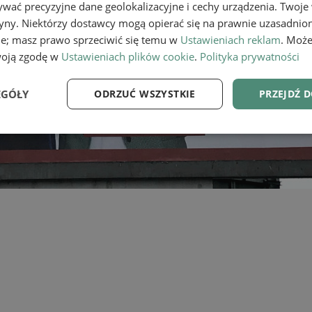
wać precyzyjne dane geolokalizacyjne i cechy urządzenia. Twoje
tryny. Niektórzy dostawcy mogą opierać się na prawnie uzasadnio
ie; masz prawo sprzeciwić się temu w
Ustawieniach reklam
. Może
woją zgodę w
Ustawieniach plików cookie
.
Polityka prywatności
EGÓŁY
ODRZUĆ WSZYSTKIE
PRZEJDŹ 
e
Wydajność
Targetowanie
Fu
Niezbędne
Wydajność
Targetowanie
Funkcjonalność
ie umożliwiają korzystanie z podstawowych funkcji strony internetowej, takich jak log
Bez niezbędnych plików cookie nie można prawidłowo korzystać ze strony internetowe
Provider
/
Okres
Opis
Domena
przechowywania