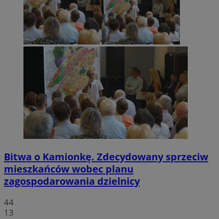
Bitwa o Kamionkę. Zdecydowany sprzeciw
mieszkańców wobec planu
zagospodarowania dzielnicy
44
13