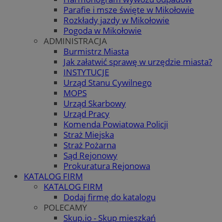
Parafie i msze święte w Mikołowie
Rozkłady jazdy w Mikołowie
Pogoda w Mikołowie
ADMINISTRACJA
Burmistrz Miasta
Jak załatwić sprawę w urzędzie miasta?
INSTYTUCJE
Urząd Stanu Cywilnego
MOPS
Urząd Skarbowy
Urząd Pracy
Komenda Powiatowa Policji
Straż Miejska
Straż Pożarna
Sąd Rejonowy
Prokuratura Rejonowa
KATALOG FIRM
KATALOG FIRM
Dodaj firmę do katalogu
POLECAMY
Skup.io - Skup mieszkań