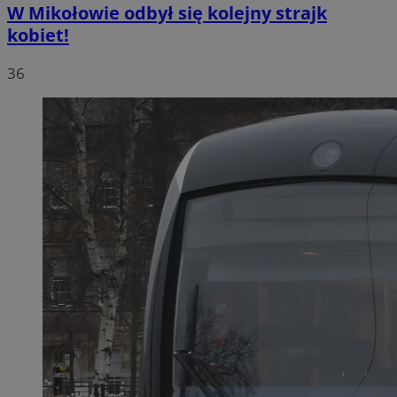
W Mikołowie odbył się kolejny strajk
kobiet!
36