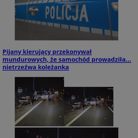
Pijany kierujący przekonywał
mundurowych, że samochód prowadziła...
nietrzeźwa koleżanka