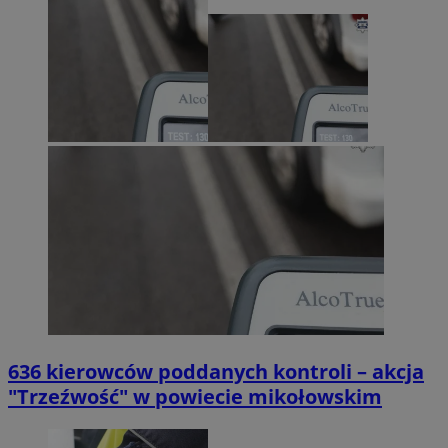
636 kierowców poddanych kontroli – akcja
"Trzeźwość" w powiecie mikołowskim