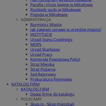
Parafie i msze święte w Mikołowie
Rozkłady jazdy w Mikołowie
Pogoda w Mikołowie
ADMINISTRACJA
Burmistrz Miasta
Jak załatwić sprawę w urzędzie miasta?
INSTYTUCJE
Urząd Stanu Cywilnego
MOPS
Urząd Skarbowy
Urząd Pracy
Komenda Powiatowa Policji
Straż Miejska
Straż Pożarna
Sąd Rejonowy
Prokuratura Rejonowa
KATALOG FIRM
KATALOG FIRM
Dodaj firmę do katalogu
POLECAMY
Skup.io - Skup mieszkań