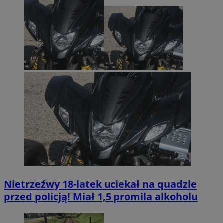
Nietrzeźwy 18-latek uciekał na quadzie
przed policją! Miał 1,5 promila alkoholu