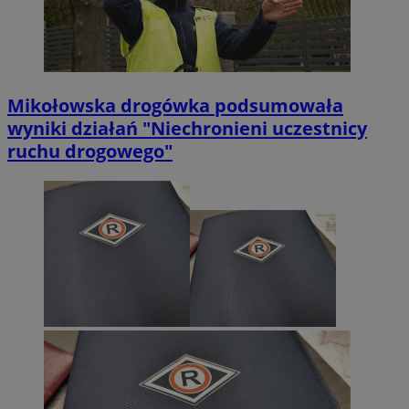
Mikołowska drogówka podsumowała
wyniki działań "Niechronieni uczestnicy
ruchu drogowego"