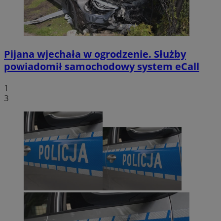
Pijana wjechała w ogrodzenie. Służby
powiadomił samochodowy system eCall
1
3