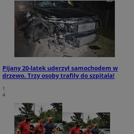
Pijany 20-latek uderzył samochodem w
drzewo. Trzy osoby trafiły do szpitala!
1
4