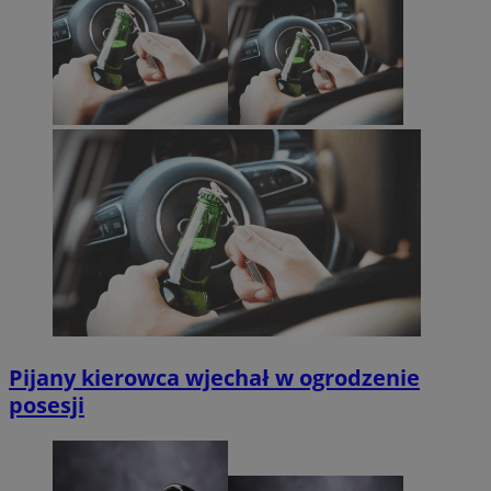
Pijany kierowca wjechał w ogrodzenie
posesji