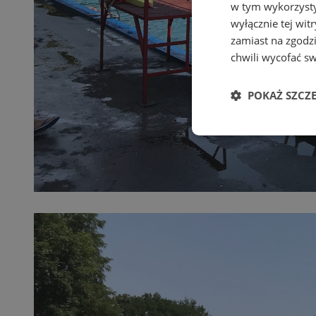
w tym wykorzysty
wyłącznie tej wi
zamiast na zgodz
chwili wycofać s
POKAŻ SZCZ
Niezbędn
Niezbędne pliki cook
zarządzanie kontem. 
Nazwa