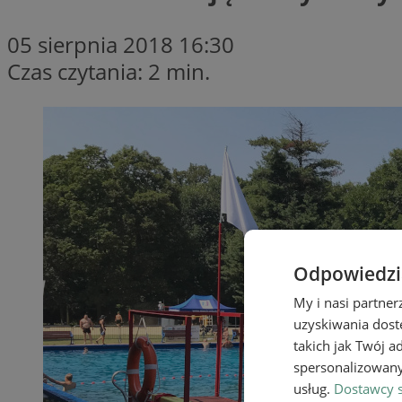
05 sierpnia 2018 16:30
Czas czytania: 2 min.
Odpowiedzia
My i nasi partne
uzyskiwania dost
takich jak Twój a
spersonalizowanyc
usług.
Dostawcy s