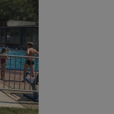
ikator sesji.
ikator sesji.
ikator sesji.
 usługę Cookie-
erencji dotyczących
Jest to konieczne,
 działał poprawnie.
acje o zgodzie
ch dotyczących
itryny. Rejestruje
ści i ustawień
nie w kolejnych
 nie musi ponownie
o zwiększa wygodę i
nych.
unikalnych
est powiązany z
ści multimedialnych
Microsoft Clarity
be w celu śledzenia
n używany do
nformacji o sesji