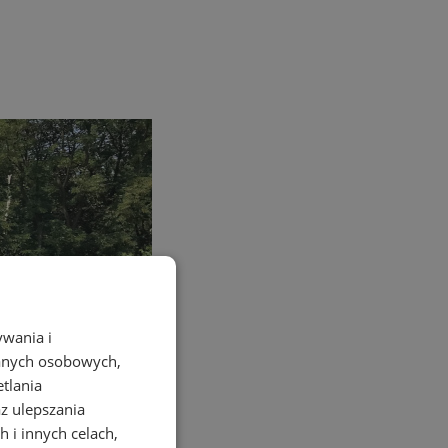
ywania i
danych osobowych,
etlania
az ulepszania
 i innych celach,