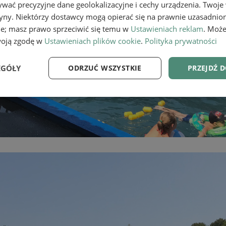
wać precyzyjne dane geolokalizacyjne i cechy urządzenia. Twoje
tryny. Niektórzy dostawcy mogą opierać się na prawnie uzasadnio
ie; masz prawo sprzeciwić się temu w
Ustawieniach reklam
. Może
woją zgodę w
Ustawieniach plików cookie
.
Polityka prywatności
EGÓŁY
ODRZUĆ WSZYSTKIE
PRZEJDŹ 
e
Wydajność
Targetowanie
Fu
Niezbędne
Wydajność
Targetowanie
Funkcjonalność
ie umożliwiają korzystanie z podstawowych funkcji strony internetowej, takich jak log
Bez niezbędnych plików cookie nie można prawidłowo korzystać ze strony internetowe
Provider
/
Okres
Opis
Domena
przechowywania