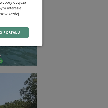
 wybory dotyczą
nym interesie
sz w każdej
DO PORTALU
nkcjonalność
owanie użytkownika i
j.