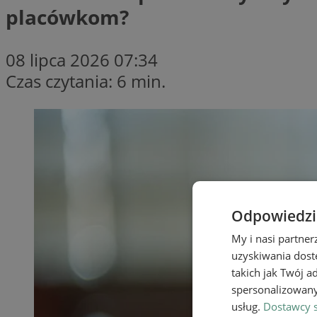
placówkom?
08 lipca 2026 07:34
Czas czytania: 6 min.
Odpowiedzia
My i nasi partne
uzyskiwania dost
takich jak Twój a
spersonalizowanyc
usług.
Dostawcy s