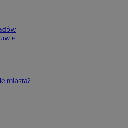
adów
łowie
ie miasta?