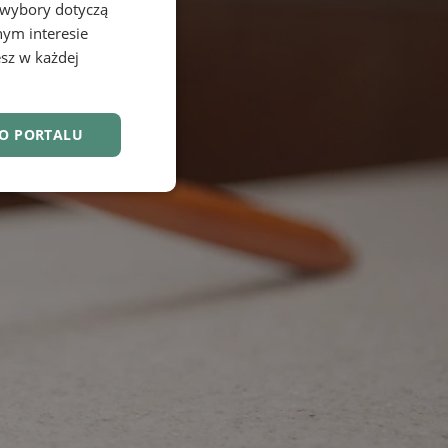
 wybory dotyczą
nym interesie
sz w każdej
DO PORTALU
nkcjonalność
owanie użytkownika i
j.