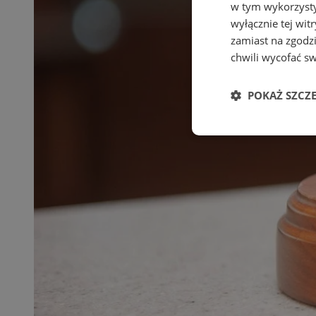
w tym wykorzysty
wyłącznie tej wi
zamiast na zgodz
chwili wycofać s
POKAŻ SZCZ
Niezbędn
Niezbędne pliki cook
zarządzanie kontem. 
Nazwa