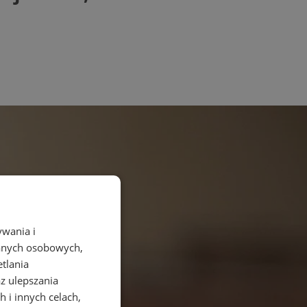
ywania i
danych osobowych,
etlania
az ulepszania
 i innych celach,