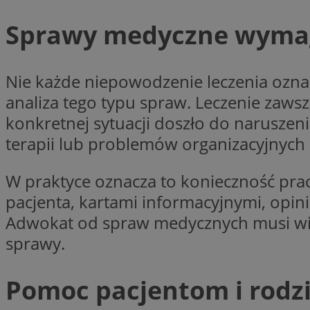
__Secure-YNID
Sprawy medyczne wymaga
openstat_lm6n8g2
VISITOR_INFO1_LIV
Nie każde niepowodzenie leczenia oznac
analiza tego typu spraw. Leczenie zawsz
__gads
openstat_nuz7z3c
konkretnej sytuacji doszło do naruszen
terapii lub problemów organizacyjnych 
test_cookie
W praktyce oznacza to konieczność pra
_clsk
IDE
pacjenta, kartami informacyjnymi, opi
Adwokat od spraw medycznych musi wię
sprawy.
_fbp
openstat_xuklp24x
Pomoc pacjentom i rodz
__Secure-
ROLLOUT_TOKEN