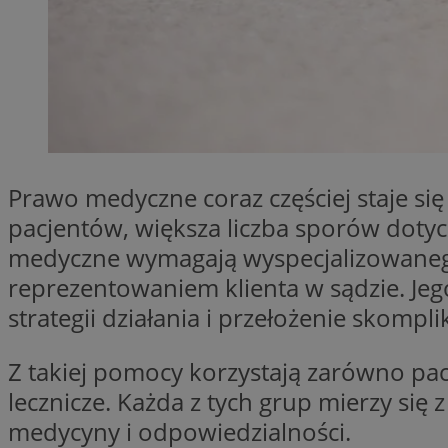
SessID
QeSessID
MvSessID
CookieScriptConse
VISITOR_PRIVACY_
Prawo medyczne coraz częściej staje s
pacjentów, większa liczba sporów dotyc
medyczne wymagają wyspecjalizowaneg
reprezentowaniem klienta w sądzie. Jeg
strategii działania i przełożenie skom
Nazwa
Nazwa
Provider
Z takiej pomocy korzystają zarówno pac
Nazwa
lecznicze. Każda z tych grup mierzy się
_clsk
WMF-
.upload.w
Uniq
YSC
medycyny i odpowiedzialności.