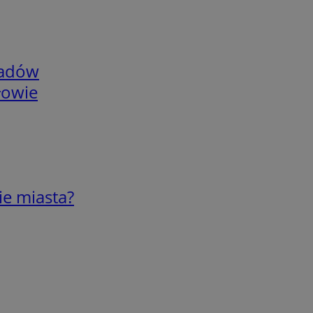
adów
łowie
ie miasta?