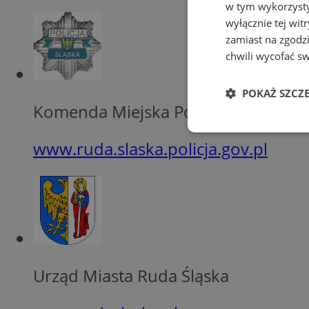
w tym wykorzysty
wyłącznie tej wi
zamiast na zgodz
chwili wycofać s
POKAŻ SZCZ
Komenda Miejska Policji w Rudzie Śl
Niezbędn
www.ruda.slaska.policja.gov.pl
Niezbędne pliki cook
zarządzanie kontem. 
Urząd Miasta Ruda Śląska
Nazwa