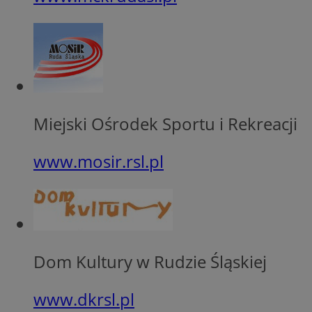
__Secure-YNID
openstat_lm6n8g2
VISITOR_INFO1_LIV
__gads
openstat_nuz7z3c
Miejski Ośrodek Sportu i Rekreacji
test_cookie
www.mosir.rsl.pl
_clsk
IDE
_fbp
Dom Kultury w Rudzie Śląskiej
openstat_xuklp24x
__Secure-
ROLLOUT_TOKEN
www.dkrsl.pl