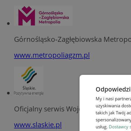
Górnośląsko-Zagłębiowska Metropo
www.metropoliagzm.pl
Odpowiedzia
My i nasi partne
uzyskiwania dost
Oficjalny serwis Województwa Śląsk
takich jak Twój a
spersonalizowanyc
www.slaskie.pl
usług.
Dostawcy s