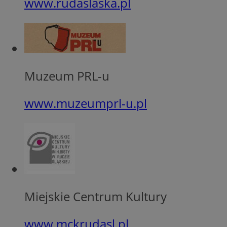
www.rudaslaska.pl
SessID
QeSessID
MvSessID
CookieScriptConse
Muzeum PRL-u
VISITOR_PRIVACY_
www.muzeumprl-u.pl
Nazwa
Nazwa
Provider
Nazwa
Miejskie Centrum Kultury
_clsk
WMF-
.upload.w
Uniq
YSC
www.mckrudasl.pl