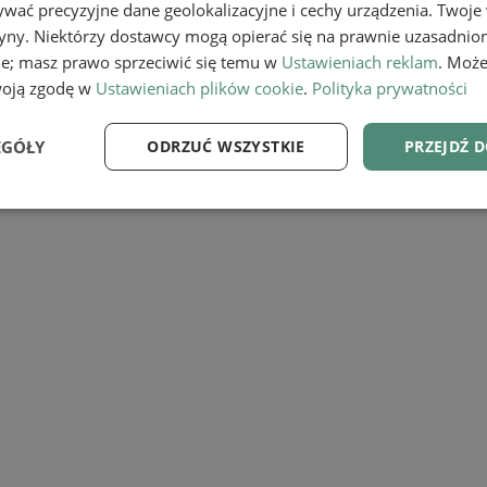
wać precyzyjne dane geolokalizacyjne i cechy urządzenia. Twoje
tryny. Niektórzy dostawcy mogą opierać się na prawnie uzasadnio
ie; masz prawo sprzeciwić się temu w
Ustawieniach reklam
. Może
woją zgodę w
Ustawieniach plików cookie
.
Polityka prywatności
EGÓŁY
ODRZUĆ WSZYSTKIE
PRZEJDŹ 
ąskiej
e
Wydajność
Targetowanie
Fu
Niezbędne
Wydajność
Targetowanie
Funkcjonalność
ie umożliwiają korzystanie z podstawowych funkcji strony internetowej, takich jak log
Bez niezbędnych plików cookie nie można prawidłowo korzystać ze strony internetowe
Provider
/
Okres
Opis
Domena
przechowywania