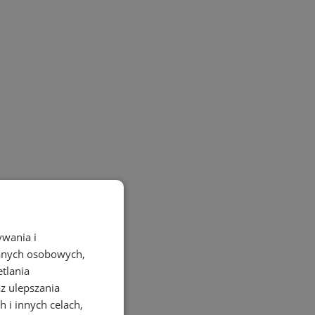
ywania i
danych osobowych,
etlania
az ulepszania
 i innych celach,