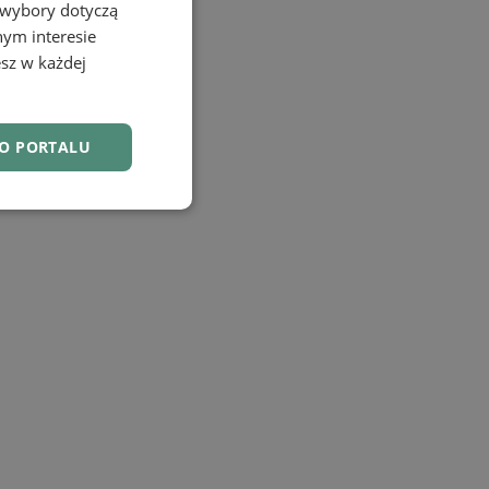
 wybory dotyczą
nym interesie
sz w każdej
DO PORTALU
nkcjonalność
owanie użytkownika i
j.