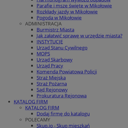
Parafie i msze święte w Mikołowie
Rozkłady jazdy w Mikołowie
Pogoda w Mikołowie
ADMINISTRACJA
Burmistrz Miasta
Jak załatwić sprawę w urzędzie miasta?
INSTYTUCJE
Urząd Stanu Cywilnego
MOPS
Urząd Skarbowy
Urząd Pracy
Komenda Powiatowa Policji
Straż Miejska
Straż Pożarna
Sąd Rejonowy
Prokuratura Rejonowa
KATALOG FIRM
KATALOG FIRM
Dodaj firmę do katalogu
POLECAMY
Skup.io - Skup mieszkań