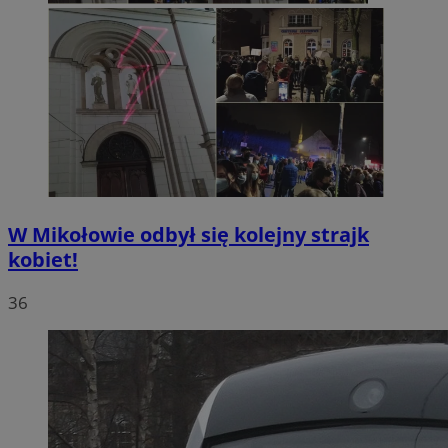
W Mikołowie odbył się kolejny strajk
kobiet!
36