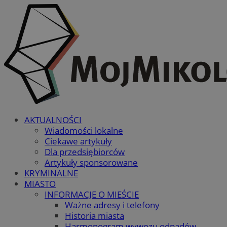
AKTUALNOŚCI
Wiadomości lokalne
Ciekawe artykuły
Dla przedsiębiorców
Artykuły sponsorowane
KRYMINALNE
MIASTO
INFORMACJE O MIEŚCIE
Ważne adresy i telefony
Historia miasta
Harmonogram wywozu odpadów