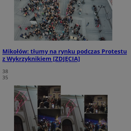
Mikołów: tłumy na rynku podczas Protestu
z Wykrzyknikiem [ZDJĘCIA]
38
35