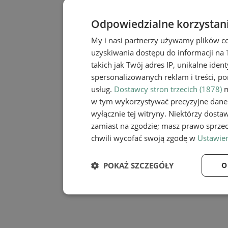
Odpowiedzialne korzystan
My i nasi partnerzy używamy plików c
uzyskiwania dostępu do informacji na
takich jak Twój adres IP, unikalne iden
spersonalizowanych reklam i treści, po
usług.
Dostawcy stron trzecich (1878)
m
w tym wykorzystywać precyzyjne dane 
wyłącznie tej witryny. Niektórzy dost
zamiast na zgodzie; masz prawo sprze
chwili wycofać swoją zgodę w
Ustawien
POKAŻ SZCZEGÓŁY
O
Niezbędne
Wydaj