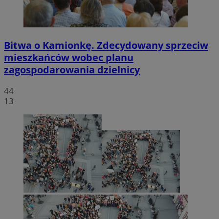
Bitwa o Kamionkę. Zdecydowany sprzeciw
mieszkańców wobec planu
zagospodarowania dzielnicy
44
13