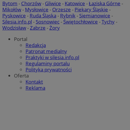
Bytom
-
Chorzów
-
Gliwice
-
Katowice
-
Łaziska Górne
-
Mikołów
-
Mysłowice
-
Orzesze
-
Piekary Śląskie
-
Pyskowice
-
Ruda Śląska
-
Rybnik
-
Siemianowice
-
Silesia.info.pl
-
Sosnowiec
-
Świętochłowice
-
Tychy
-
Wodzisław
-
Zabrze
-
Żory
Portal
Redakcja
Patronat medialny
Praktyki w silesia.info.pl
Regulaminy portalu
Polityka prywatności
Oferta
Kontakt
Reklama