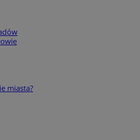
adów
łowie
ie miasta?