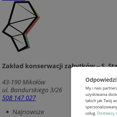
Zakład konserwacji zabytków – S. S
Odpowiedzia
43-190
Mikołów
ul. Bandurskiego 3/26
My i nasi partne
uzyskiwania dost
508 147 027
takich jak Twój a
spersonalizowanyc
Najnowsze
usług.
Dostawcy s