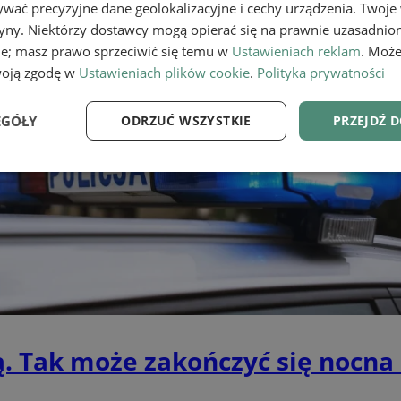
wać precyzyjne dane geolokalizacyjne i cechy urządzenia. Twoje
tryny. Niektórzy dostawcy mogą opierać się na prawnie uzasadnio
ie; masz prawo sprzeciwić się temu w
Ustawieniach reklam
. Może
woją zgodę w
Ustawieniach plików cookie
.
Polityka prywatności
EGÓŁY
ODRZUĆ WSZYSTKIE
PRZEJDŹ 
e
Wydajność
Targetowanie
Fu
Niezbędne
Wydajność
Targetowanie
Funkcjonalność
ie umożliwiają korzystanie z podstawowych funkcji strony internetowej, takich jak log
Bez niezbędnych plików cookie nie można prawidłowo korzystać ze strony internetowe
ną. Tak może zakończyć się nocn
Provider
/
Okres
Opis
Domena
przechowywania