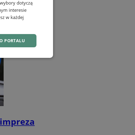
 wybory dotyczą
nym interesie
sz w każdej
DO PORTALU
nkcjonalność
owanie użytkownika i
j.
a impreza