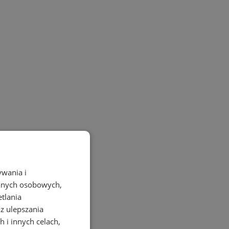
ywania i
danych osobowych,
etlania
az ulepszania
 i innych celach,