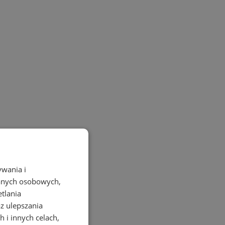
ywania i
danych osobowych,
etlania
az ulepszania
 i innych celach,