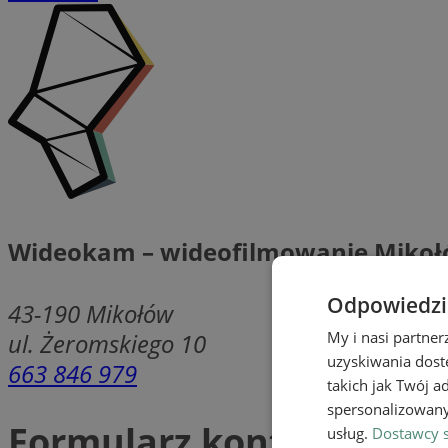
Wideokam – wideofilmowanie Miko
Odpowiedzia
43-190
Mikołów
ul. Żeromskiego 10
My i nasi partne
uzyskiwania dost
663 846 979
takich jak Twój a
spersonalizowanyc
Formularz kontaktowy
usług.
Dostawcy s