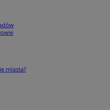
adów
łowie
ie miasta?