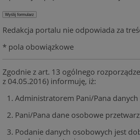
SessID
QeSessID
MvSessID
Redakcja portalu nie odpowiada za tre
CookieScriptConse
* pola obowiązkowe
VISITOR_PRIVACY_
Zgodnie z art. 13 ogólnego rozporządze
z 04.05.2016) informuję, iż:
Administratorem Pani/Pana danych 
Nazwa
Nazwa
Provider
Pani/Pana dane osobowe przetwarzan
Nazwa
_clsk
WMF-
.upload.w
Uniq
YSC
Podanie danych osobowych jest do