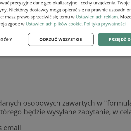
wać precyzyjne dane geolokalizacyjne i cechy urządzenia. Twoje
tryny. Niektórzy dostawcy mogą opierać się na prawnie uzasadnio
ie; masz prawo sprzeciwić się temu w
Ustawieniach reklam
. Może
woją zgodę w
Ustawieniach plików cookie
.
Polityka prywatności
EGÓŁY
ODRZUĆ WSZYSTKIE
PRZEJDŹ 
e
Wydajność
Targetowanie
Fu
Niezbędne
Wydajność
Targetowanie
Funkcjonalność
 danych osobowych zawartych w "formula
o którego będzie wysyłane zapytanie, w c
ie umożliwiają korzystanie z podstawowych funkcji strony internetowej, takich jak log
Bez niezbędnych plików cookie nie można prawidłowo korzystać ze strony internetowe
Provider
/
Okres
s email
Opis
Domena
przechowywania