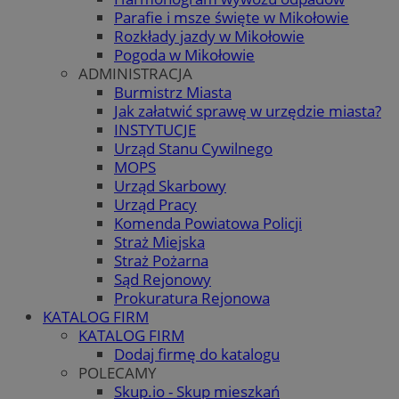
Parafie i msze święte w Mikołowie
Rozkłady jazdy w Mikołowie
Pogoda w Mikołowie
ADMINISTRACJA
Burmistrz Miasta
Jak załatwić sprawę w urzędzie miasta?
INSTYTUCJE
Urząd Stanu Cywilnego
MOPS
Urząd Skarbowy
Urząd Pracy
Komenda Powiatowa Policji
Straż Miejska
Straż Pożarna
Sąd Rejonowy
Prokuratura Rejonowa
KATALOG FIRM
KATALOG FIRM
Dodaj firmę do katalogu
POLECAMY
Skup.io - Skup mieszkań