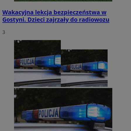
Wakacyjna lekcja bezpieczeństwa w
Gostyni. Dzieci zajrzały do radiowozu
3