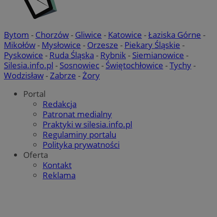
Bytom
-
Chorzów
-
Gliwice
-
Katowice
-
Łaziska Górne
-
Mikołów
-
Mysłowice
-
Orzesze
-
Piekary Śląskie
-
Pyskowice
-
Ruda Śląska
-
Rybnik
-
Siemianowice
-
Silesia.info.pl
-
Sosnowiec
-
Świętochłowice
-
Tychy
-
Wodzisław
-
Zabrze
-
Żory
Portal
Redakcja
Patronat medialny
Praktyki w silesia.info.pl
Regulaminy portalu
Polityka prywatności
Oferta
Kontakt
Reklama