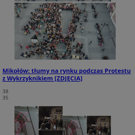
Mikołów: tłumy na rynku podczas Protestu
z Wykrzyknikiem [ZDJĘCIA]
38
35