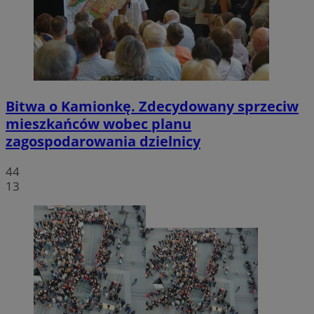
Bitwa o Kamionkę. Zdecydowany sprzeciw
mieszkańców wobec planu
zagospodarowania dzielnicy
44
13