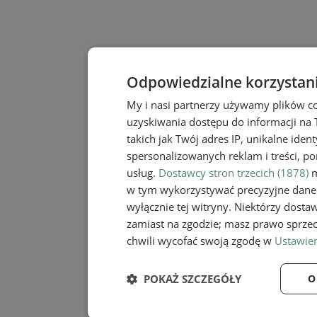
Odpowiedzialne korzystan
My i nasi partnerzy używamy plików c
uzyskiwania dostępu do informacji na
takich jak Twój adres IP, unikalne iden
spersonalizowanych reklam i treści, po
usług.
Dostawcy stron trzecich (1878)
m
w tym wykorzystywać precyzyjne dane 
wyłącznie tej witryny. Niektórzy dost
zamiast na zgodzie; masz prawo sprze
chwili wycofać swoją zgodę w
Ustawien
POKAŻ SZCZEGÓŁY
O