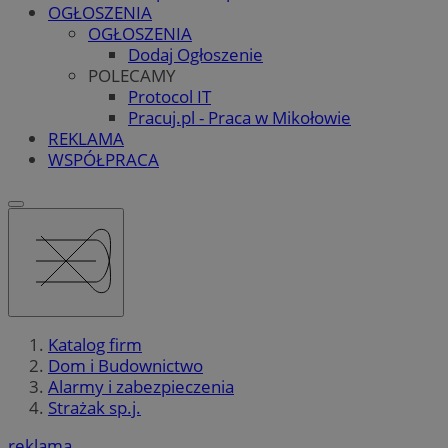
OGŁOSZENIA
OGŁOSZENIA
Dodaj Ogłoszenie
POLECAMY
Protocol IT
Pracuj.pl - Praca w Mikołowie
REKLAMA
WSPÓŁPRACA
Katalog firm
Dom i Budownictwo
Alarmy i zabezpieczenia
Strażak sp.j.
reklama