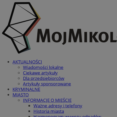
AKTUALNOŚCI
Wiadomości lokalne
Ciekawe artykuły
Dla przedsiębiorców
Artykuły sponsorowane
KRYMINALNE
MIASTO
INFORMACJE O MIEŚCIE
Ważne adresy i telefony
Historia miasta
Harmonogram wywozu odpadów