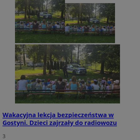
Wakacyjna lekcja bezpieczeństwa w
Gostyni. Dzieci zajrzały do radiowozu
3