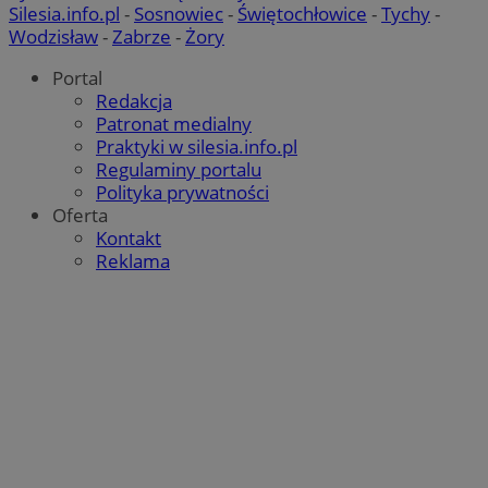
Silesia.info.pl
-
Sosnowiec
-
Świętochłowice
-
Tychy
-
Wodzisław
-
Zabrze
-
Żory
Portal
Redakcja
Patronat medialny
Praktyki w silesia.info.pl
Regulaminy portalu
Polityka prywatności
Oferta
Kontakt
Reklama