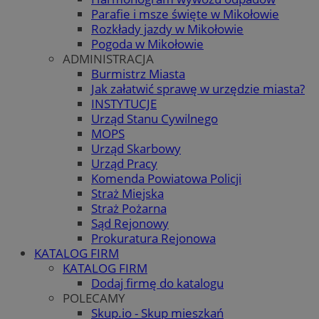
Parafie i msze święte w Mikołowie
Rozkłady jazdy w Mikołowie
Pogoda w Mikołowie
ADMINISTRACJA
Burmistrz Miasta
Jak załatwić sprawę w urzędzie miasta?
INSTYTUCJE
Urząd Stanu Cywilnego
MOPS
Urząd Skarbowy
Urząd Pracy
Komenda Powiatowa Policji
Straż Miejska
Straż Pożarna
Sąd Rejonowy
Prokuratura Rejonowa
KATALOG FIRM
KATALOG FIRM
Dodaj firmę do katalogu
POLECAMY
Skup.io - Skup mieszkań