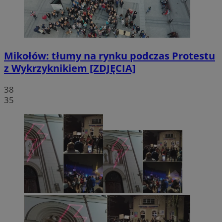
Mikołów: tłumy na rynku podczas Protestu
z Wykrzyknikiem [ZDJĘCIA]
38
35