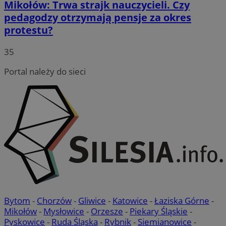
Mikołów: Trwa strajk nauczycieli. Czy
pedagodzy otrzymają pensje za okres
protestu?
35
Portal należy do sieci
Bytom
-
Chorzów
-
Gliwice
-
Katowice
-
Łaziska Górne
-
Mikołów
-
Mysłowice
-
Orzesze
-
Piekary Śląskie
-
Pyskowice
-
Ruda Śląska
-
Rybnik
-
Siemianowice
-