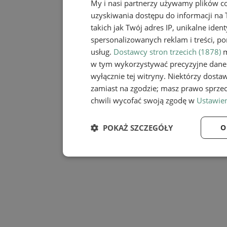
My i nasi partnerzy używamy plików c
uzyskiwania dostępu do informacji na
takich jak Twój adres IP, unikalne iden
spersonalizowanych reklam i treści, po
usług.
Dostawcy stron trzecich (1878)
m
w tym wykorzystywać precyzyjne dane 
wyłącznie tej witryny. Niektórzy dost
zamiast na zgodzie; masz prawo sprze
chwili wycofać swoją zgodę w
Ustawien
POKAŻ SZCZEGÓŁY
O
Niezbędne
Wydaj