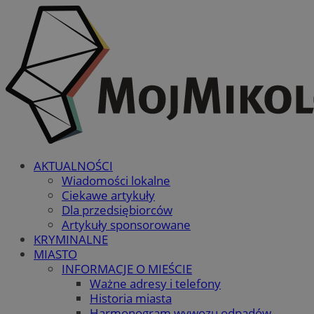
AKTUALNOŚCI
Wiadomości lokalne
Ciekawe artykuły
Dla przedsiębiorców
Artykuły sponsorowane
KRYMINALNE
MIASTO
INFORMACJE O MIEŚCIE
Ważne adresy i telefony
Historia miasta
Harmonogram wywozu odpadów