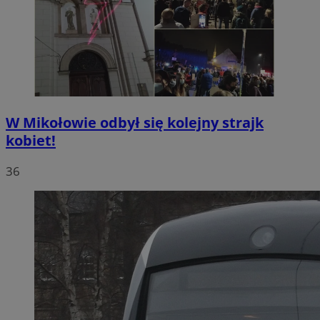
W Mikołowie odbył się kolejny strajk
kobiet!
36