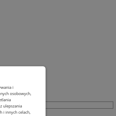
ywania i
danych osobowych,
etlania
az ulepszania
 i innych celach,