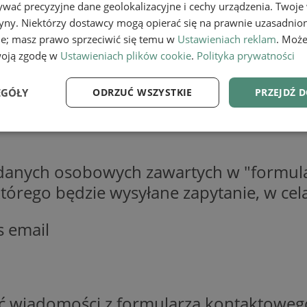
wać precyzyjne dane geolokalizacyjne i cechy urządzenia. Twoje
tryny. Niektórzy dostawcy mogą opierać się na prawnie uzasadnio
ie; masz prawo sprzeciwić się temu w
Ustawieniach reklam
. Może
woją zgodę w
Ustawieniach plików cookie
.
Polityka prywatności
EGÓŁY
ODRZUĆ WSZYSTKIE
PRZEJDŹ 
e
Wydajność
Targetowanie
Fu
 danych osobowych zawartych w "formula
o którego będzie wysyłane zapytanie, w c
s email
Niezbędne
Wydajność
Targetowanie
Funkcjonalność
ie umożliwiają korzystanie z podstawowych funkcji strony internetowej, takich jak log
Bez niezbędnych plików cookie nie można prawidłowo korzystać ze strony internetowe
Provider
/
Okres
Opis
ść wiadomości z formularza kontaktoweg
Domena
przechowywania