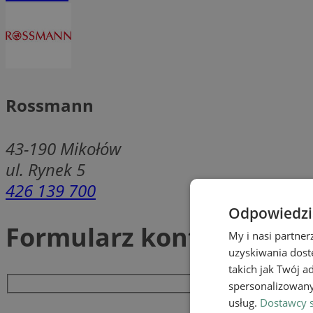
Rossmann
43-190
Mikołów
ul. Rynek 5
426 139 700
Odpowiedzia
Formularz kontaktowy
My i nasi partne
uzyskiwania dost
takich jak Twój a
spersonalizowanyc
usług.
Dostawcy s