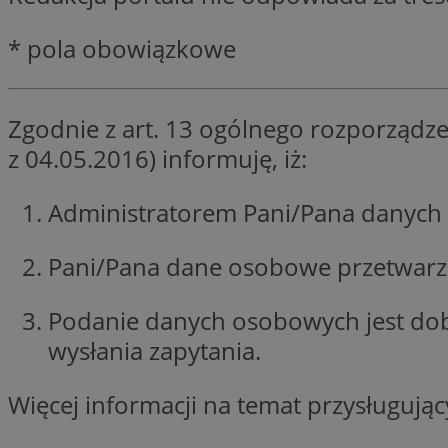
SessID
* pola obowiązkowe
QeSessID
MvSessID
CookieScriptConse
Zgodnie z art. 13 ogólnego rozporządze
z 04.05.2016) informuję, iż:
VISITOR_PRIVACY_
Administratorem Pani/Pana danych 
Pani/Pana dane osobowe przetwarzan
Podanie danych osobowych jest do
wysłania zapytania.
Nazwa
Nazwa
Provider
Nazwa
_clsk
WMF-
.upload.w
Więcej informacji na temat przysługuj
Uniq
YSC