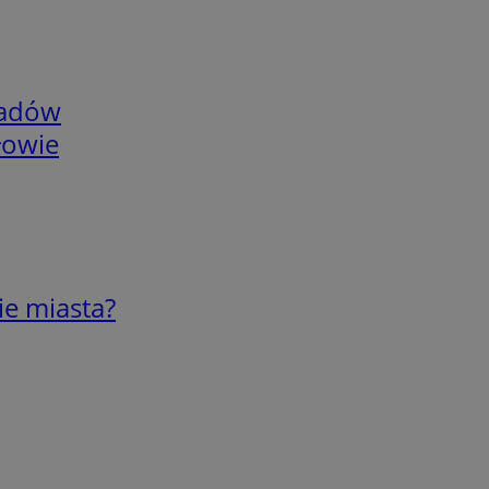
adów
łowie
ie miasta?