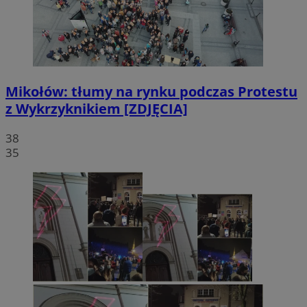
Mikołów: tłumy na rynku podczas Protestu
z Wykrzyknikiem [ZDJĘCIA]
38
35