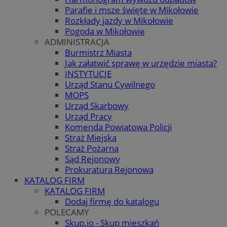
Parafie i msze święte w Mikołowie
Rozkłady jazdy w Mikołowie
Pogoda w Mikołowie
ADMINISTRACJA
Burmistrz Miasta
Jak załatwić sprawę w urzędzie miasta?
INSTYTUCJE
Urząd Stanu Cywilnego
MOPS
Urząd Skarbowy
Urząd Pracy
Komenda Powiatowa Policji
Straż Miejska
Straż Pożarna
Sąd Rejonowy
Prokuratura Rejonowa
KATALOG FIRM
KATALOG FIRM
Dodaj firmę do katalogu
POLECAMY
Skup.io - Skup mieszkań