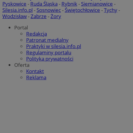
Pyskowice
-
Ruda Śląska
-
Rybnik
-
Siemianowice
-
Silesia.info.pl
-
Sosnowiec
-
Świętochłowice
-
Tychy
-
Wodzisław
-
Zabrze
-
Żory
Portal
Redakcja
Patronat medialny
Praktyki w silesia.info.pl
Regulaminy portalu
Polityka prywatności
Oferta
Kontakt
Reklama