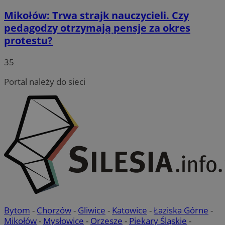
Mikołów: Trwa strajk nauczycieli. Czy
pedagodzy otrzymają pensje za okres
protestu?
35
Portal należy do sieci
Bytom
-
Chorzów
-
Gliwice
-
Katowice
-
Łaziska Górne
-
Mikołów
-
Mysłowice
-
Orzesze
-
Piekary Śląskie
-