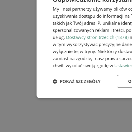
My i nasi partnerzy używamy plików c
uzyskiwania dostępu do informacji na
takich jak Twój adres IP, unikalne iden
spersonalizowanych reklam i treści, po
usług.
Dostawcy stron trzecich (1878)
m
w tym wykorzystywać precyzyjne dane 
wyłącznie tej witryny. Niektórzy dost
zamiast na zgodzie; masz prawo sprze
chwili wycofać swoją zgodę w
Ustawien
POKAŻ SZCZEGÓŁY
O
Niezbędne
Wydaj