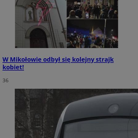
W Mikołowie odbył się kolejny strajk
kobiet!
36