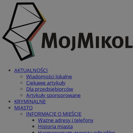
AKTUALNOŚCI
Wiadomości lokalne
Ciekawe artykuły
Dla przedsiębiorców
Artykuły sponsorowane
KRYMINALNE
MIASTO
INFORMACJE O MIEŚCIE
Ważne adresy i telefony
Historia miasta
Harmonogram wywozu odpadów