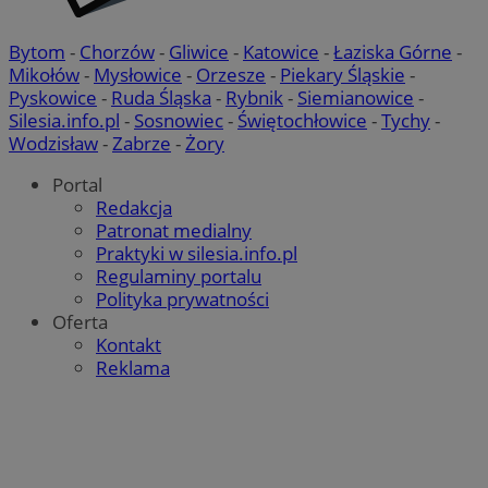
tygodnie
.youtube.com
Bytom
-
Chorzów
-
Gliwice
-
Katowice
-
Łaziska Górne
-
Mikołów
-
Mysłowice
-
Orzesze
-
Piekary Śląskie
-
Pyskowice
-
Ruda Śląska
-
Rybnik
-
Siemianowice
-
Silesia.info.pl
-
Sosnowiec
-
Świętochłowice
-
Tychy
-
Wodzisław
-
Zabrze
-
Żory
Portal
Redakcja
Patronat medialny
Praktyki w silesia.info.pl
Regulaminy portalu
Polityka prywatności
Oferta
Kontakt
Reklama