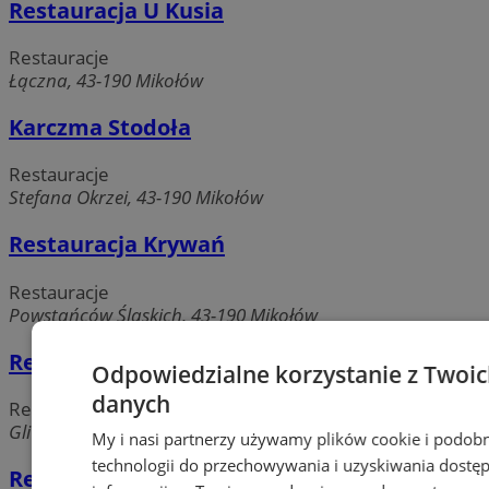
Restauracja U Kusia
Restauracje
Łączna, 43-190 Mikołów
Karczma Stodoła
Restauracje
Stefana Okrzei, 43-190 Mikołów
Restauracja Krywań
Restauracje
Powstańców Śląskich, 43-190 Mikołów
Restauracja - Zajazd Niken
Odpowiedzialne korzystanie z Twoi
danych
Restauracje
Gliwicka, 43-190 Mikołów
My i nasi partnerzy używamy plików cookie i podob
technologii do przechowywania i uzyskiwania dostę
Restauracja Bujakowianka