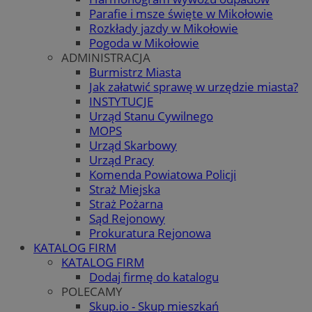
Parafie i msze święte w Mikołowie
Rozkłady jazdy w Mikołowie
Pogoda w Mikołowie
ADMINISTRACJA
Burmistrz Miasta
Jak załatwić sprawę w urzędzie miasta?
INSTYTUCJE
Urząd Stanu Cywilnego
MOPS
Urząd Skarbowy
Urząd Pracy
Komenda Powiatowa Policji
Straż Miejska
Straż Pożarna
Sąd Rejonowy
Prokuratura Rejonowa
KATALOG FIRM
KATALOG FIRM
Dodaj firmę do katalogu
POLECAMY
Skup.io - Skup mieszkań