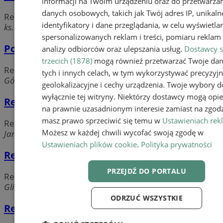
informacji na Twoim urządzeniu oraz do przetwarza
danych osobowych, takich jak Twój adres IP, unikaln
Restauracje
identyfikatory i dane przeglądania, w celu wyświetla
ks. Franciszka Górka, 43-196 Mikołów
spersonalizowanych reklam i treści, pomiaru reklam i
Pod Napięciem
analizy odbiorców oraz ulepszania usług.
Dostawcy s
trzecich (1878)
mogą również przetwarzać Twoje da
Restauracje
tych i innych celach, w tym wykorzystywać precyzyj
Górna, 43-190 Mikołów
geolokalizacyjne i cechy urządzenia. Twoje wybory d
wyłącznie tej witryny. Niektórzy dostawcy mogą opie
Restauracja Mocca D'Oro
na prawnie uzasadnionym interesie zamiast na zgodz
masz prawo sprzeciwić się temu w
Ustawieniach rek
Restauracje
Możesz w każdej chwili wycofać swoją zgodę w
Jana Pawła II, 43-190 Mikołów
Ustawieniach plików cookie
.
Polityka prywatności
Restauracja Valdi Plus
PRZEJDŹ DO PORTALU
Restauracje
Gliwicka, 43-190 Mikołów
ODRZUĆ WSZYSTKIE
Restauracja Zakątek