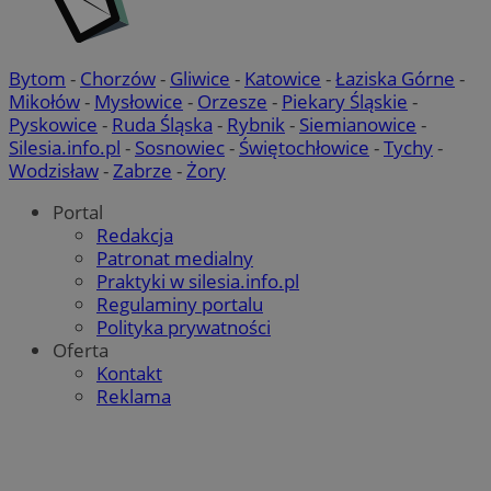
Bytom
-
Chorzów
-
Gliwice
-
Katowice
-
Łaziska Górne
-
Mikołów
-
Mysłowice
-
Orzesze
-
Piekary Śląskie
-
Pyskowice
-
Ruda Śląska
-
Rybnik
-
Siemianowice
-
Silesia.info.pl
-
Sosnowiec
-
Świętochłowice
-
Tychy
-
Wodzisław
-
Zabrze
-
Żory
Portal
Redakcja
Patronat medialny
Praktyki w silesia.info.pl
Regulaminy portalu
Polityka prywatności
Oferta
Kontakt
Reklama