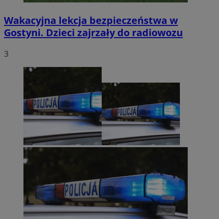
Wakacyjna lekcja bezpieczeństwa w
Gostyni. Dzieci zajrzały do radiowozu
3