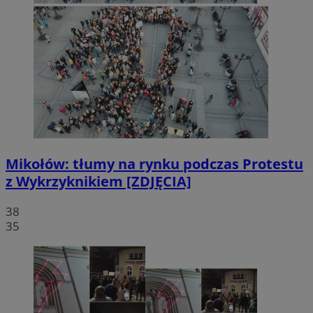
Mikołów: tłumy na rynku podczas Protestu
z Wykrzyknikiem [ZDJĘCIA]
38
35