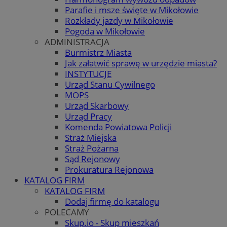
Parafie i msze święte w Mikołowie
Rozkłady jazdy w Mikołowie
Pogoda w Mikołowie
ADMINISTRACJA
Burmistrz Miasta
Jak załatwić sprawę w urzędzie miasta?
INSTYTUCJE
Urząd Stanu Cywilnego
MOPS
Urząd Skarbowy
Urząd Pracy
Komenda Powiatowa Policji
Straż Miejska
Straż Pożarna
Sąd Rejonowy
Prokuratura Rejonowa
KATALOG FIRM
KATALOG FIRM
Dodaj firmę do katalogu
POLECAMY
Skup.io - Skup mieszkań