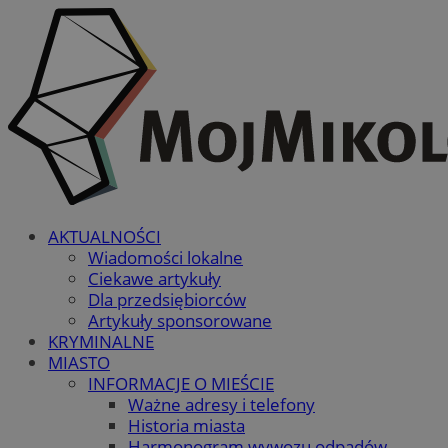
AKTUALNOŚCI
Wiadomości lokalne
Ciekawe artykuły
Dla przedsiębiorców
Artykuły sponsorowane
KRYMINALNE
MIASTO
INFORMACJE O MIEŚCIE
Ważne adresy i telefony
Historia miasta
Harmonogram wywozu odpadów