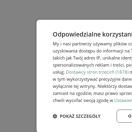
Odpowiedzialne korzystan
My i nasi partnerzy używamy plików c
uzyskiwania dostępu do informacji na
takich jak Twój adres IP, unikalne iden
spersonalizowanych reklam i treści, po
usług.
Dostawcy stron trzecich (1878)
m
w tym wykorzystywać precyzyjne dane 
wyłącznie tej witryny. Niektórzy dost
zamiast na zgodzie; masz prawo sprze
chwili wycofać swoją zgodę w
Ustawien
POKAŻ SZCZEGÓŁY
O