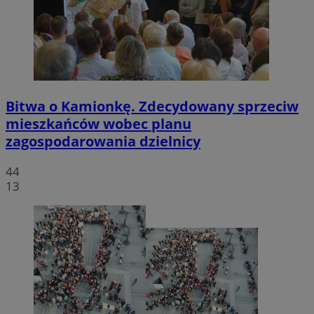
Bitwa o Kamionkę. Zdecydowany sprzeciw
mieszkańców wobec planu
zagospodarowania dzielnicy
44
13