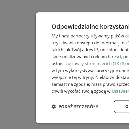
Odpowiedzialne korzystan
My i nasi partnerzy używamy plików c
uzyskiwania dostępu do informacji na
takich jak Twój adres IP, unikalne iden
spersonalizowanych reklam i treści, po
usług.
Dostawcy stron trzecich (1878)
m
w tym wykorzystywać precyzyjne dane 
wyłącznie tej witryny. Niektórzy dost
zamiast na zgodzie; masz prawo sprze
chwili wycofać swoją zgodę w
Ustawien
POKAŻ SZCZEGÓŁY
O
Niezbędne
Wydaj