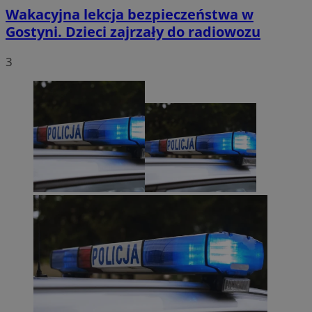
Wakacyjna lekcja bezpieczeństwa w
Gostyni. Dzieci zajrzały do radiowozu
3