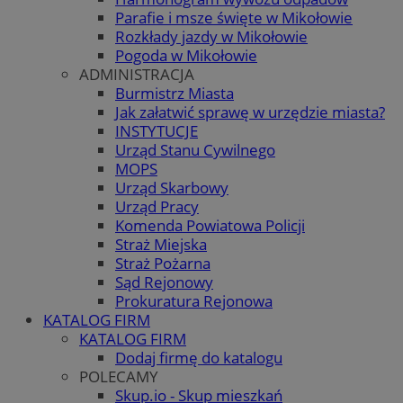
Parafie i msze święte w Mikołowie
Rozkłady jazdy w Mikołowie
Pogoda w Mikołowie
ADMINISTRACJA
Burmistrz Miasta
Jak załatwić sprawę w urzędzie miasta?
INSTYTUCJE
Urząd Stanu Cywilnego
MOPS
Urząd Skarbowy
Urząd Pracy
Komenda Powiatowa Policji
Straż Miejska
Straż Pożarna
Sąd Rejonowy
Prokuratura Rejonowa
KATALOG FIRM
KATALOG FIRM
Dodaj firmę do katalogu
POLECAMY
Skup.io - Skup mieszkań