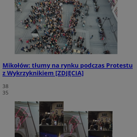
Mikołów: tłumy na rynku podczas Protestu
z Wykrzyknikiem [ZDJĘCIA]
38
35