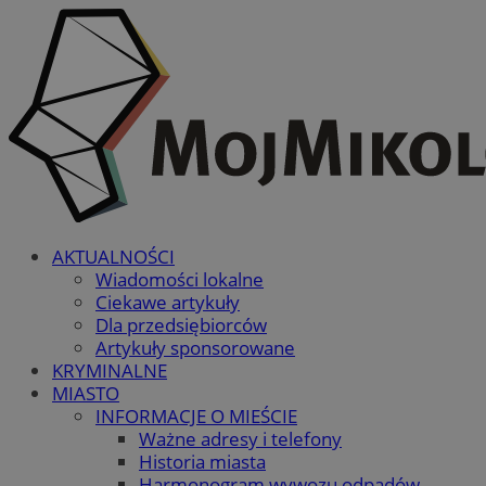
AKTUALNOŚCI
Wiadomości lokalne
Ciekawe artykuły
Dla przedsiębiorców
Artykuły sponsorowane
KRYMINALNE
MIASTO
INFORMACJE O MIEŚCIE
Ważne adresy i telefony
Historia miasta
Harmonogram wywozu odpadów