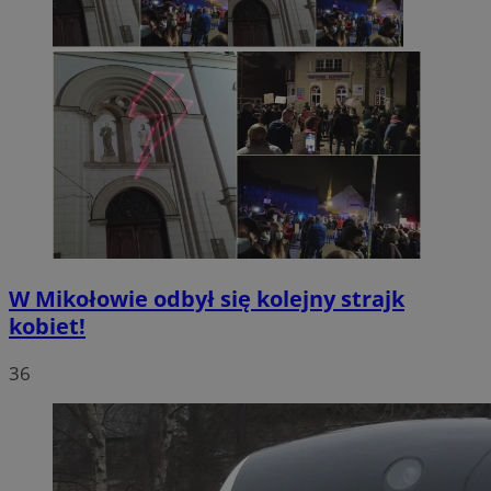
W Mikołowie odbył się kolejny strajk
kobiet!
36