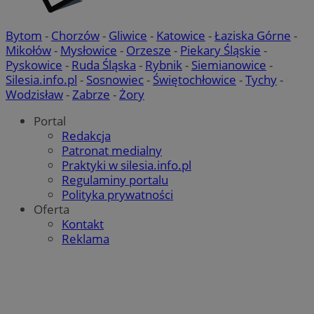
Bytom
-
Chorzów
-
Gliwice
-
Katowice
-
Łaziska Górne
-
Mikołów
-
Mysłowice
-
Orzesze
-
Piekary Śląskie
-
Pyskowice
-
Ruda Śląska
-
Rybnik
-
Siemianowice
-
Silesia.info.pl
-
Sosnowiec
-
Świętochłowice
-
Tychy
-
Wodzisław
-
Zabrze
-
Żory
Portal
Redakcja
Patronat medialny
Praktyki w silesia.info.pl
Regulaminy portalu
Polityka prywatności
Oferta
Kontakt
Reklama