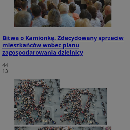
Bitwa o Kamionkę. Zdecydowany sprzeciw
mieszkańców wobec planu
zagospodarowania dzielnicy
44
13