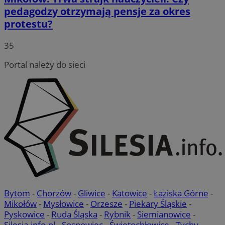
pedagodzy otrzymają pensje za okres
protestu?
35
Portal należy do sieci
Bytom
-
Chorzów
-
Gliwice
-
Katowice
-
Łaziska Górne
-
Mikołów
-
Mysłowice
-
Orzesze
-
Piekary Śląskie
-
Pyskowice
-
Ruda Śląska
-
Rybnik
-
Siemianowice
-
Silesia.info.pl
-
Sosnowiec
-
Świętochłowice
-
Tychy
-