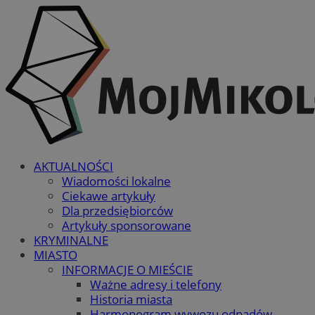
AKTUALNOŚCI
Wiadomości lokalne
Ciekawe artykuły
Dla przedsiębiorców
Artykuły sponsorowane
KRYMINALNE
MIASTO
INFORMACJE O MIEŚCIE
Ważne adresy i telefony
Historia miasta
Harmonogram wywozu odpadów