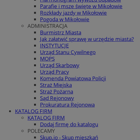
Parafie i msze święte w Mikołowie
Rozkłady jazdy w Mikołowie
Pogoda w Mikołowie
ADMINISTRACJA
Burmistrz Miasta
Jak załatwić sprawę w urzędzie miasta?
INSTYTUCJE
Urząd Stanu Cywilnego
MOPS
Urząd Skarbowy
Urząd Pracy
Komenda Powiatowa Policji
Straż Miejska
Straż Pożarna
Sąd Rejonowy
Prokuratura Rejonowa
KATALOG FIRM
KATALOG FIRM
Dodaj firmę do katalogu
POLECAMY
Skup.io - Skup mieszkań