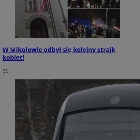
W Mikołowie odbył się kolejny strajk
kobiet!
36