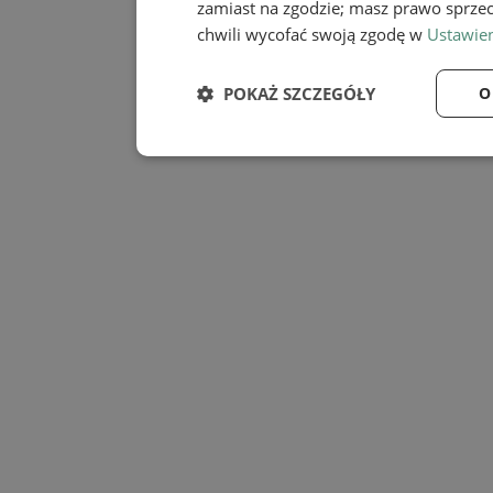
zamiast na zgodzie; masz prawo sprze
chwili wycofać swoją zgodę w
Ustawien
POKAŻ SZCZEGÓŁY
O
Niezbędne
Wydaj
Niezbędne
Wy
Niezbędne pliki cookie umożliwiają korzystanie z
zarządzanie kontem. Bez niezbędnych plików cook
Provider
/
Nazwa
Domena
SessID
mojmikolow.pl
QeSessID
mojmikolow.pl