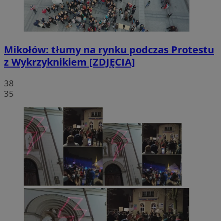
Mikołów: tłumy na rynku podczas Protestu
z Wykrzyknikiem [ZDJĘCIA]
38
35