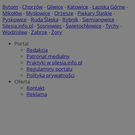
Bytom
-
Chorzów
-
Gliwice
-
Katowice
-
Łaziska Górne
-
Mikołów
-
Mysłowice
-
Orzesze
-
Piekary Śląskie
-
Pyskowice
-
Ruda Śląska
-
Rybnik
-
Siemianowice
-
Silesia.info.pl
-
Sosnowiec
-
Świętochłowice
-
Tychy
-
Wodzisław
-
Zabrze
-
Żory
Portal
Redakcja
Patronat medialny
Praktyki w silesia.info.pl
Regulaminy portalu
Polityka prywatności
Oferta
Kontakt
Reklama