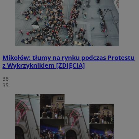
Mikołów: tłumy na rynku podczas Protestu
z Wykrzyknikiem [ZDJĘCIA]
38
35