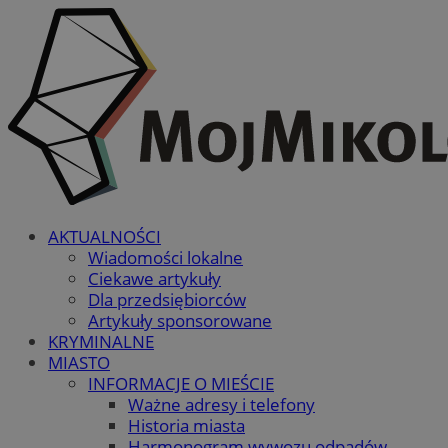
AKTUALNOŚCI
Wiadomości lokalne
Ciekawe artykuły
Dla przedsiębiorców
Artykuły sponsorowane
KRYMINALNE
MIASTO
INFORMACJE O MIEŚCIE
Ważne adresy i telefony
Historia miasta
Harmonogram wywozu odpadów