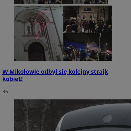
W Mikołowie odbył się kolejny strajk
kobiet!
36