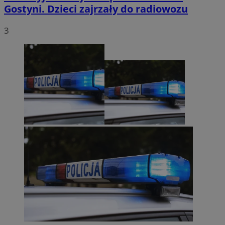
Gostyni. Dzieci zajrzały do radiowozu
3