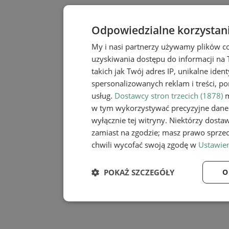
Odpowiedzialne korzystan
My i nasi partnerzy używamy plików c
uzyskiwania dostępu do informacji na
takich jak Twój adres IP, unikalne iden
spersonalizowanych reklam i treści, po
usług.
Dostawcy stron trzecich (1878)
m
w tym wykorzystywać precyzyjne dane 
wyłącznie tej witryny. Niektórzy dost
zamiast na zgodzie; masz prawo sprze
chwili wycofać swoją zgodę w
Ustawien
POKAŻ SZCZEGÓŁY
O
Niezbędne
Wydaj