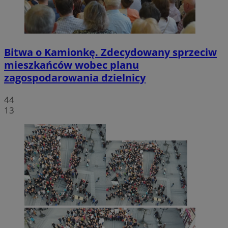
Bitwa o Kamionkę. Zdecydowany sprzeciw
mieszkańców wobec planu
zagospodarowania dzielnicy
44
13