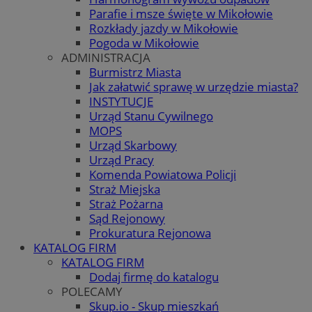
Parafie i msze święte w Mikołowie
Rozkłady jazdy w Mikołowie
Pogoda w Mikołowie
ADMINISTRACJA
Burmistrz Miasta
Jak załatwić sprawę w urzędzie miasta?
INSTYTUCJE
Urząd Stanu Cywilnego
MOPS
Urząd Skarbowy
Urząd Pracy
Komenda Powiatowa Policji
Straż Miejska
Straż Pożarna
Sąd Rejonowy
Prokuratura Rejonowa
KATALOG FIRM
KATALOG FIRM
Dodaj firmę do katalogu
POLECAMY
Skup.io - Skup mieszkań