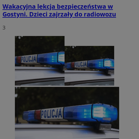
Wakacyjna lekcja bezpieczeństwa w
Gostyni. Dzieci zajrzały do radiowozu
3