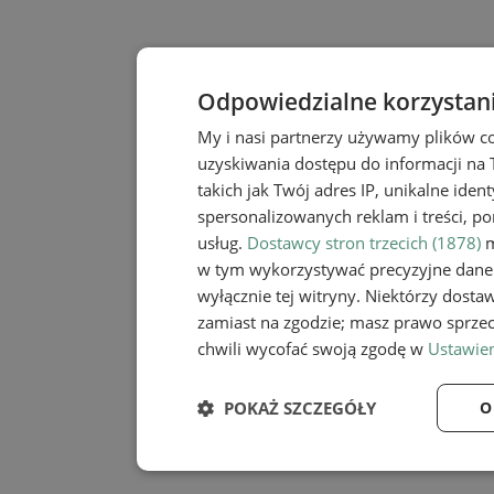
Odpowiedzialne korzystan
My i nasi partnerzy używamy plików c
uzyskiwania dostępu do informacji na
takich jak Twój adres IP, unikalne iden
spersonalizowanych reklam i treści, po
usług.
Dostawcy stron trzecich (1878)
m
w tym wykorzystywać precyzyjne dane 
wyłącznie tej witryny. Niektórzy dost
zamiast na zgodzie; masz prawo sprze
chwili wycofać swoją zgodę w
Ustawien
POKAŻ SZCZEGÓŁY
O
Niezbędne
Wydaj