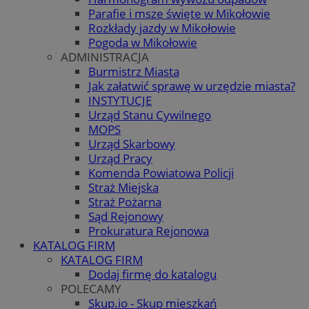
Parafie i msze święte w Mikołowie
Rozkłady jazdy w Mikołowie
Pogoda w Mikołowie
ADMINISTRACJA
Burmistrz Miasta
Jak załatwić sprawę w urzędzie miasta?
INSTYTUCJE
Urząd Stanu Cywilnego
MOPS
Urząd Skarbowy
Urząd Pracy
Komenda Powiatowa Policji
Straż Miejska
Straż Pożarna
Sąd Rejonowy
Prokuratura Rejonowa
KATALOG FIRM
KATALOG FIRM
Dodaj firmę do katalogu
POLECAMY
Skup.io - Skup mieszkań