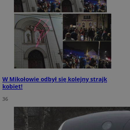
W Mikołowie odbył się kolejny strajk
kobiet!
36