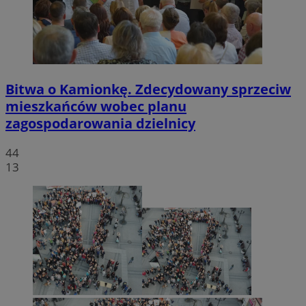
Bitwa o Kamionkę. Zdecydowany sprzeciw
mieszkańców wobec planu
zagospodarowania dzielnicy
44
13