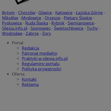
Bytom
-
Chorzów
-
Gliwice
-
Katowice
-
Łaziska Górne
-
Mikołów
-
Mysłowice
-
Orzesze
-
Piekary Śląskie
-
Pyskowice
-
Ruda Śląska
-
Rybnik
-
Siemianowice
-
Silesia.info.pl
-
Sosnowiec
-
Świętochłowice
-
Tychy
-
Wodzisław
-
Zabrze
-
Żory
Portal
Redakcja
Patronat medialny
Praktyki w silesia.info.pl
Regulaminy portalu
Polityka prywatności
Oferta
Kontakt
Reklama