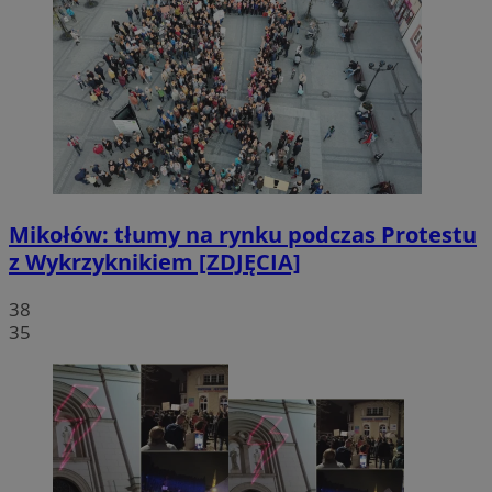
Mikołów: tłumy na rynku podczas Protestu
z Wykrzyknikiem [ZDJĘCIA]
38
35