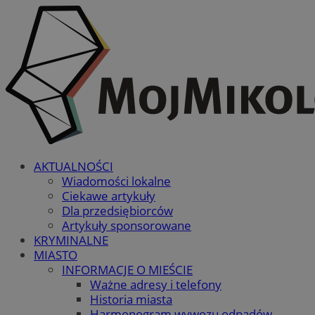
AKTUALNOŚCI
Wiadomości lokalne
Ciekawe artykuły
Dla przedsiębiorców
Artykuły sponsorowane
KRYMINALNE
MIASTO
INFORMACJE O MIEŚCIE
Ważne adresy i telefony
Historia miasta
Harmonogram wywozu odpadów