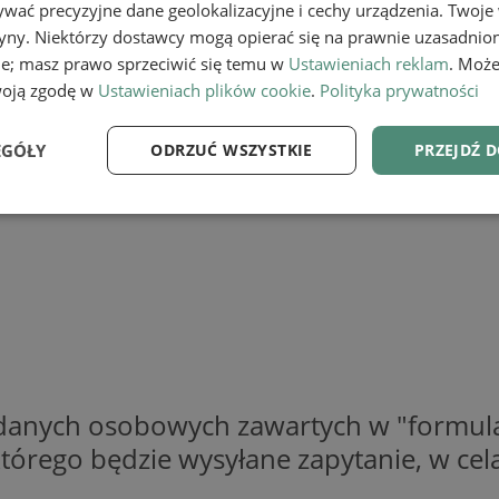
wać precyzyjne dane geolokalizacyjne i cechy urządzenia. Twoje
tryny. Niektórzy dostawcy mogą opierać się na prawnie uzasadnio
ie; masz prawo sprzeciwić się temu w
Ustawieniach reklam
. Może
woją zgodę w
Ustawieniach plików cookie
.
Polityka prywatności
EGÓŁY
ODRZUĆ WSZYSTKIE
PRZEJDŹ 
e
Wydajność
Targetowanie
Fu
Niezbędne
Wydajność
Targetowanie
Funkcjonalność
 danych osobowych zawartych w "formula
ie umożliwiają korzystanie z podstawowych funkcji strony internetowej, takich jak log
Bez niezbędnych plików cookie nie można prawidłowo korzystać ze strony internetowe
o którego będzie wysyłane zapytanie, w c
Provider
/
Okres
Opis
Domena
przechowywania