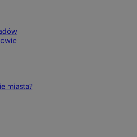
adów
łowie
ie miasta?