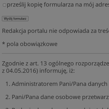
prześlij kopię formularza na mój adre
SessID
QeSessID
MvSessID
CookieScriptConse
Redakcja portalu nie odpowiada za tre
* pola obowiązkowe
VISITOR_PRIVACY_
Zgodnie z art. 13 ogólnego rozporządze
z 04.05.2016) informuję, iż:
Administratorem Pani/Pana danych 
Nazwa
Nazwa
Provider
Nazwa
Pani/Pana dane osobowe przetwarzan
_clsk
WMF-
.upload.w
Uniq
YSC