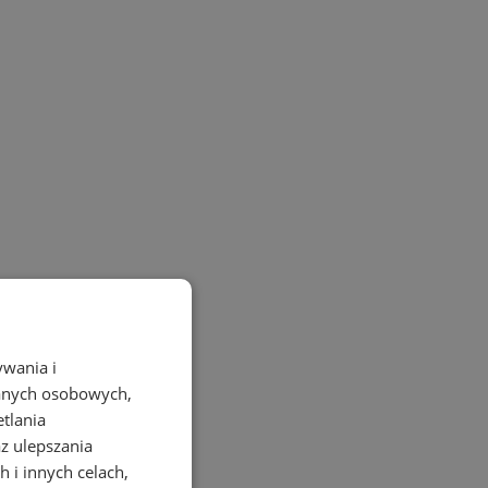
ywania i
danych osobowych,
etlania
az ulepszania
 i innych celach,