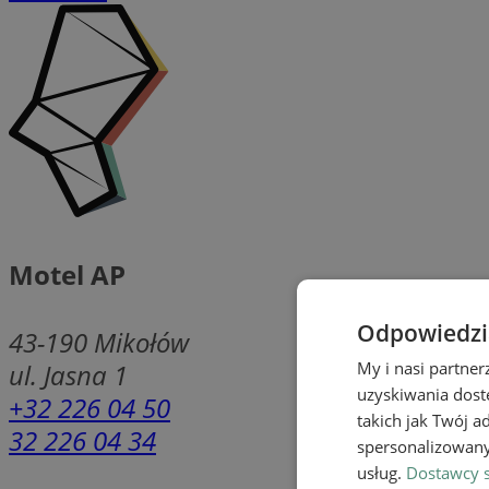
Motel AP
Odpowiedzia
43-190
Mikołów
ul. Jasna 1
My i nasi partne
uzyskiwania dost
+32 226 04 50
takich jak Twój a
32 226 04 34
spersonalizowanyc
usług.
Dostawcy s