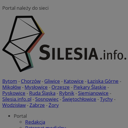
Portal należy do sieci
Bytom
-
Chorzów
-
Gliwice
-
Katowice
-
Łaziska Górne
-
Mikołów
-
Mysłowice
-
Orzesze
-
Piekary Śląskie
-
Pyskowice
-
Ruda Śląska
-
Rybnik
-
Siemianowice
-
Silesia.info.pl
-
Sosnowiec
-
Świętochłowice
-
Tychy
-
Wodzisław
-
Zabrze
-
Żory
Portal
Redakcja
Patronat medialny