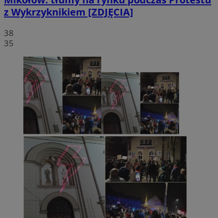
z Wykrzyknikiem [ZDJĘCIA]
38
35