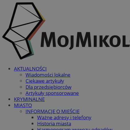
AKTUALNOŚCI
Wiadomości lokalne
Ciekawe artykuły
Dla przedsiębiorców
Artykuły sponsorowane
KRYMINALNE
MIASTO
INFORMACJE O MIEŚCIE
Ważne adresy i telefony
Historia miasta
Harmonogram wywozu odpadów