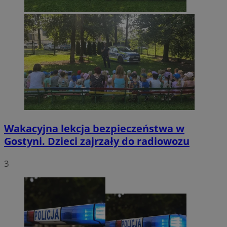
Wakacyjna lekcja bezpieczeństwa w
Gostyni. Dzieci zajrzały do radiowozu
3