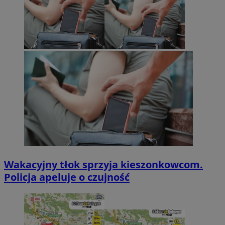
Wakacyjny tłok sprzyja kieszonkowcom.
Policja apeluje o czujność