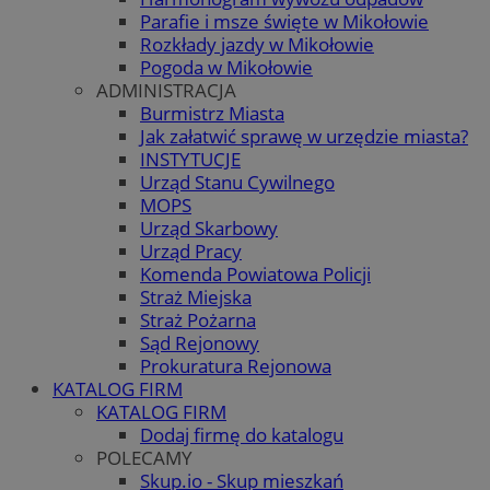
Parafie i msze święte w Mikołowie
Rozkłady jazdy w Mikołowie
Pogoda w Mikołowie
ADMINISTRACJA
Burmistrz Miasta
Jak załatwić sprawę w urzędzie miasta?
INSTYTUCJE
Urząd Stanu Cywilnego
MOPS
Urząd Skarbowy
Urząd Pracy
Komenda Powiatowa Policji
Straż Miejska
Straż Pożarna
Sąd Rejonowy
Prokuratura Rejonowa
KATALOG FIRM
KATALOG FIRM
Dodaj firmę do katalogu
POLECAMY
Skup.io - Skup mieszkań