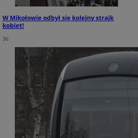
W Mikołowie odbył się kolejny strajk
kobiet!
36