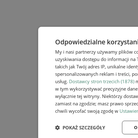
Odpowiedzialne korzystan
My i nasi partnerzy używamy plików c
uzyskiwania dostępu do informacji na
takich jak Twój adres IP, unikalne iden
spersonalizowanych reklam i treści, po
usług.
Dostawcy stron trzecich (1878)
m
w tym wykorzystywać precyzyjne dane 
wyłącznie tej witryny. Niektórzy dost
zamiast na zgodzie; masz prawo sprze
chwili wycofać swoją zgodę w
Ustawien
POKAŻ SZCZEGÓŁY
O