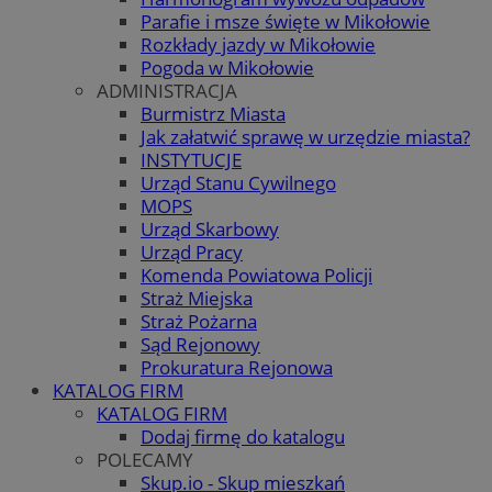
Parafie i msze święte w Mikołowie
Rozkłady jazdy w Mikołowie
Pogoda w Mikołowie
ADMINISTRACJA
Burmistrz Miasta
Jak załatwić sprawę w urzędzie miasta?
INSTYTUCJE
Urząd Stanu Cywilnego
MOPS
Urząd Skarbowy
Urząd Pracy
Komenda Powiatowa Policji
Straż Miejska
Straż Pożarna
Sąd Rejonowy
Prokuratura Rejonowa
KATALOG FIRM
KATALOG FIRM
Dodaj firmę do katalogu
POLECAMY
Skup.io - Skup mieszkań