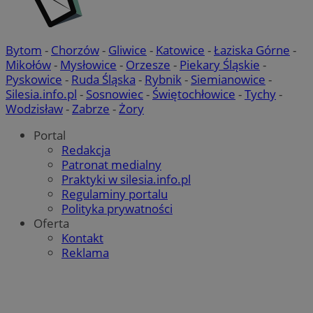
Bytom
-
Chorzów
-
Gliwice
-
Katowice
-
Łaziska Górne
-
Mikołów
-
Mysłowice
-
Orzesze
-
Piekary Śląskie
-
Pyskowice
-
Ruda Śląska
-
Rybnik
-
Siemianowice
-
Silesia.info.pl
-
Sosnowiec
-
Świętochłowice
-
Tychy
-
Wodzisław
-
Zabrze
-
Żory
Portal
Redakcja
Patronat medialny
Praktyki w silesia.info.pl
Regulaminy portalu
Polityka prywatności
Oferta
Kontakt
Reklama