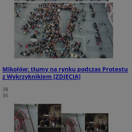
Mikołów: tłumy na rynku podczas Protestu
z Wykrzyknikiem [ZDJĘCIA]
38
35