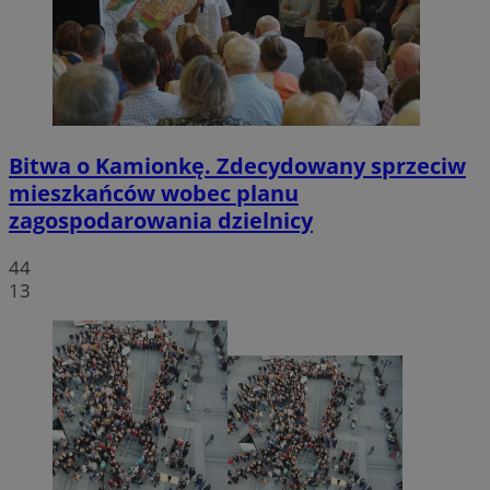
Bitwa o Kamionkę. Zdecydowany sprzeciw
mieszkańców wobec planu
zagospodarowania dzielnicy
44
13