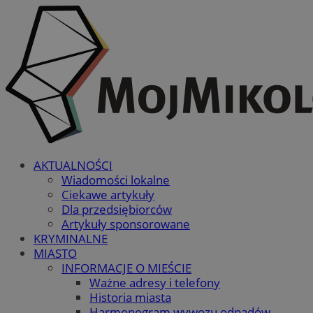
AKTUALNOŚCI
Wiadomości lokalne
Ciekawe artykuły
Dla przedsiębiorców
Artykuły sponsorowane
KRYMINALNE
MIASTO
INFORMACJE O MIEŚCIE
Ważne adresy i telefony
Historia miasta
Harmonogram wywozu odpadów