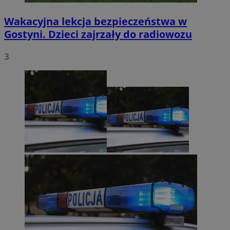
Wakacyjna lekcja bezpieczeństwa w
Gostyni. Dzieci zajrzały do radiowozu
3