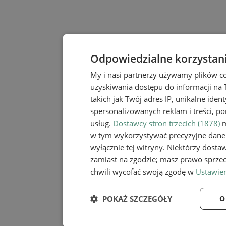
Odpowiedzialne korzystan
My i nasi partnerzy używamy plików c
uzyskiwania dostępu do informacji na
takich jak Twój adres IP, unikalne iden
spersonalizowanych reklam i treści, po
usług.
Dostawcy stron trzecich (1878)
m
w tym wykorzystywać precyzyjne dane 
wyłącznie tej witryny. Niektórzy dost
zamiast na zgodzie; masz prawo sprze
chwili wycofać swoją zgodę w
Ustawien
POKAŻ SZCZEGÓŁY
O