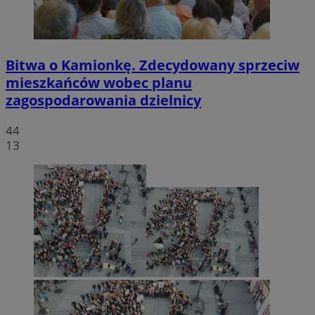
Bitwa o Kamionkę. Zdecydowany sprzeciw
mieszkańców wobec planu
zagospodarowania dzielnicy
44
13