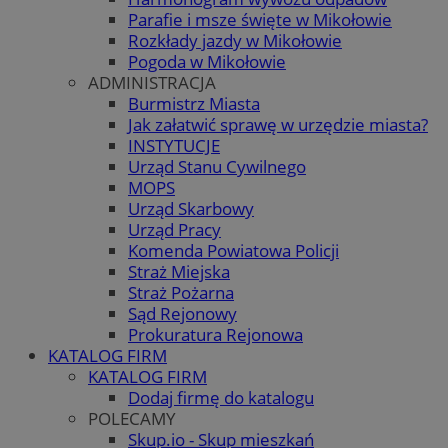
Parafie i msze święte w Mikołowie
Rozkłady jazdy w Mikołowie
Pogoda w Mikołowie
ADMINISTRACJA
Burmistrz Miasta
Jak załatwić sprawę w urzędzie miasta?
INSTYTUCJE
Urząd Stanu Cywilnego
MOPS
Urząd Skarbowy
Urząd Pracy
Komenda Powiatowa Policji
Straż Miejska
Straż Pożarna
Sąd Rejonowy
Prokuratura Rejonowa
KATALOG FIRM
KATALOG FIRM
Dodaj firmę do katalogu
POLECAMY
Skup.io - Skup mieszkań