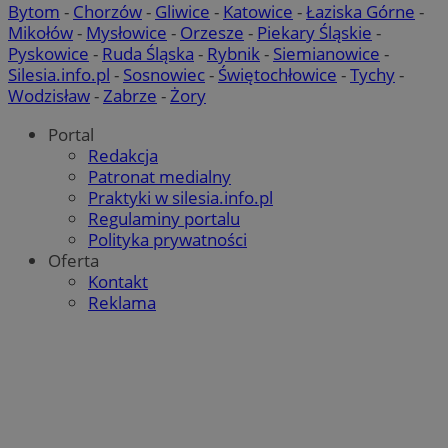
Bytom
-
Chorzów
-
Gliwice
-
Katowice
-
Łaziska Górne
-
Mikołów
-
Mysłowice
-
Orzesze
-
Piekary Śląskie
-
Pyskowice
-
Ruda Śląska
-
Rybnik
-
Siemianowice
-
Silesia.info.pl
-
Sosnowiec
-
Świętochłowice
-
Tychy
-
Wodzisław
-
Zabrze
-
Żory
Portal
Redakcja
Patronat medialny
Praktyki w silesia.info.pl
Regulaminy portalu
Polityka prywatności
Oferta
Kontakt
Reklama