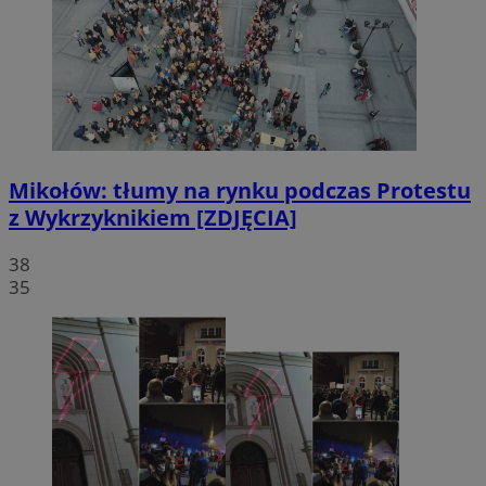
Mikołów: tłumy na rynku podczas Protestu
z Wykrzyknikiem [ZDJĘCIA]
38
35