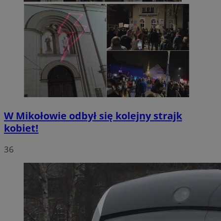
W Mikołowie odbył się kolejny strajk
kobiet!
36