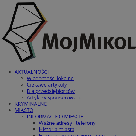
AKTUALNOŚCI
Wiadomości lokalne
Ciekawe artykuły
Dla przedsiębiorców
Artykuły sponsorowane
KRYMINALNE
MIASTO
INFORMACJE O MIEŚCIE
Ważne adresy i telefony
Historia miasta
Harmonogram wywozu odpadów