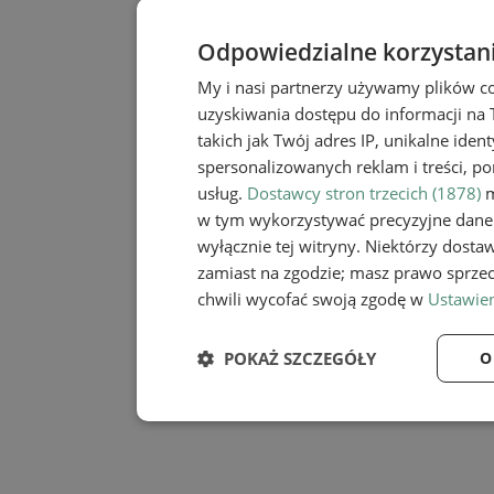
Odpowiedzialne korzystan
My i nasi partnerzy używamy plików c
uzyskiwania dostępu do informacji na
takich jak Twój adres IP, unikalne iden
spersonalizowanych reklam i treści, po
usług.
Dostawcy stron trzecich (1878)
m
w tym wykorzystywać precyzyjne dane 
wyłącznie tej witryny. Niektórzy dost
zamiast na zgodzie; masz prawo sprze
chwili wycofać swoją zgodę w
Ustawien
POKAŻ SZCZEGÓŁY
O
Niezbędne
Wydaj