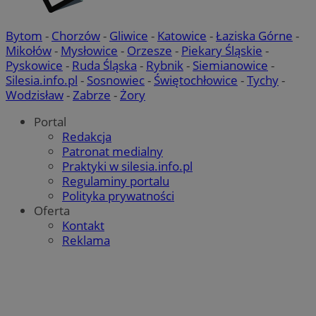
Bytom
-
Chorzów
-
Gliwice
-
Katowice
-
Łaziska Górne
-
Mikołów
-
Mysłowice
-
Orzesze
-
Piekary Śląskie
-
Pyskowice
-
Ruda Śląska
-
Rybnik
-
Siemianowice
-
Silesia.info.pl
-
Sosnowiec
-
Świętochłowice
-
Tychy
-
Wodzisław
-
Zabrze
-
Żory
Portal
Redakcja
Patronat medialny
Praktyki w silesia.info.pl
Regulaminy portalu
Polityka prywatności
Oferta
Kontakt
Reklama