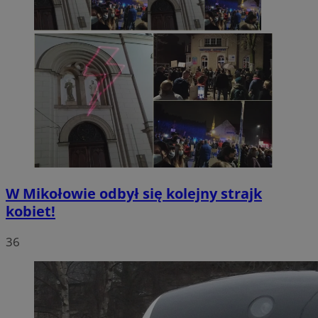
W Mikołowie odbył się kolejny strajk
kobiet!
36