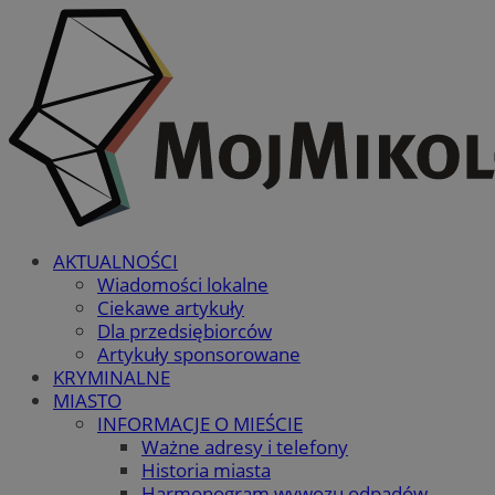
AKTUALNOŚCI
Wiadomości lokalne
Ciekawe artykuły
Dla przedsiębiorców
Artykuły sponsorowane
KRYMINALNE
MIASTO
INFORMACJE O MIEŚCIE
Ważne adresy i telefony
Historia miasta
Harmonogram wywozu odpadów