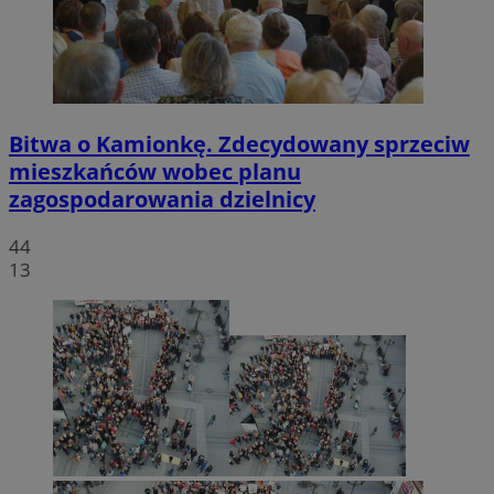
Bitwa o Kamionkę. Zdecydowany sprzeciw
mieszkańców wobec planu
zagospodarowania dzielnicy
44
13