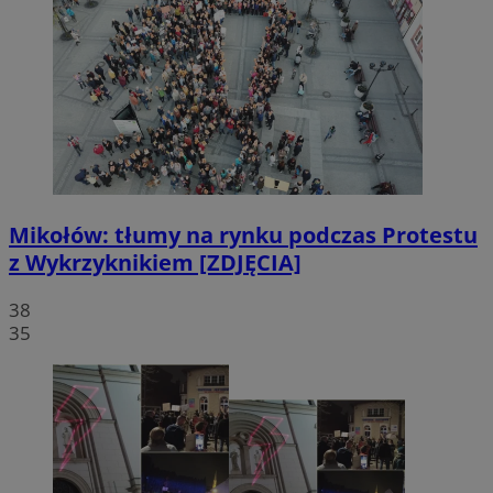
Mikołów: tłumy na rynku podczas Protestu
z Wykrzyknikiem [ZDJĘCIA]
38
35