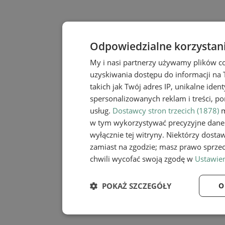
Odpowiedzialne korzystan
My i nasi partnerzy używamy plików c
uzyskiwania dostępu do informacji na
takich jak Twój adres IP, unikalne iden
spersonalizowanych reklam i treści, po
usług.
Dostawcy stron trzecich (1878)
m
w tym wykorzystywać precyzyjne dane 
wyłącznie tej witryny. Niektórzy dost
zamiast na zgodzie; masz prawo sprze
chwili wycofać swoją zgodę w
Ustawien
POKAŻ SZCZEGÓŁY
O
Niezbędne
Wydaj