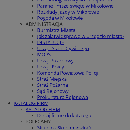
Parafie i msze święte w Mikołowie
Rozkłady jazdy w Mikołowie
Pogoda w Mikołowie
ADMINISTRACJA
Burmistrz Miasta
Jak załatwić sprawę w urzędzie miasta?
INSTYTUCJE
Urząd Stanu Cywilnego
MOPS
Urząd Skarbowy
Urząd Pracy
Komenda Powiatowa Policji
Straż Miejska
Straż Pożarna
Sąd Rejonowy
Prokuratura Rejonowa
KATALOG FIRM
KATALOG FIRM
Dodaj firmę do katalogu
POLECAMY
Skup.io - Skup mieszkań