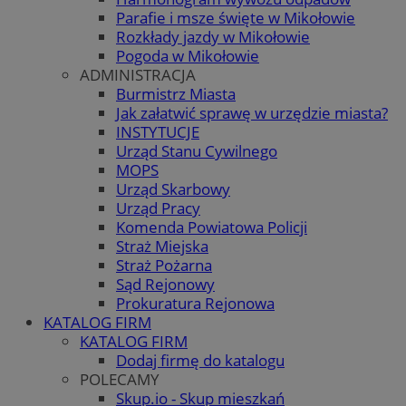
Parafie i msze święte w Mikołowie
Rozkłady jazdy w Mikołowie
Pogoda w Mikołowie
ADMINISTRACJA
Burmistrz Miasta
Jak załatwić sprawę w urzędzie miasta?
INSTYTUCJE
Urząd Stanu Cywilnego
MOPS
Urząd Skarbowy
Urząd Pracy
Komenda Powiatowa Policji
Straż Miejska
Straż Pożarna
Sąd Rejonowy
Prokuratura Rejonowa
KATALOG FIRM
KATALOG FIRM
Dodaj firmę do katalogu
POLECAMY
Skup.io - Skup mieszkań