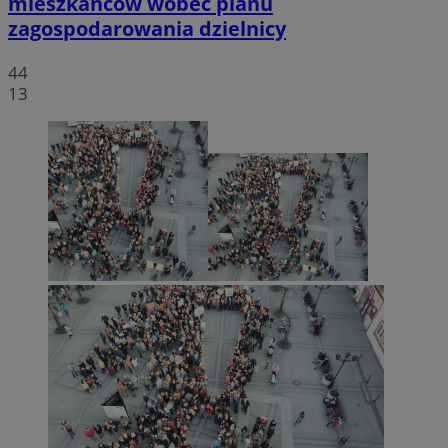
mieszkańców wobec planu
zagospodarowania dzielnicy
44
13