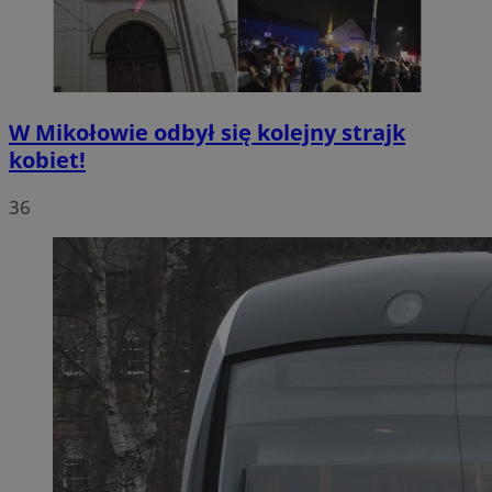
W Mikołowie odbył się kolejny strajk
kobiet!
36