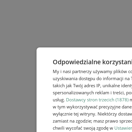
Odpowiedzialne korzystan
My i nasi partnerzy używamy plików c
uzyskiwania dostępu do informacji na
takich jak Twój adres IP, unikalne iden
spersonalizowanych reklam i treści, po
usług.
Dostawcy stron trzecich (1878)
m
w tym wykorzystywać precyzyjne dane 
wyłącznie tej witryny. Niektórzy dost
zamiast na zgodzie; masz prawo sprze
chwili wycofać swoją zgodę w
Ustawien