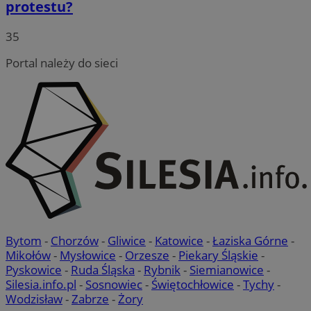
protestu?
35
Portal należy do sieci
Bytom
-
Chorzów
-
Gliwice
-
Katowice
-
Łaziska Górne
-
Mikołów
-
Mysłowice
-
Orzesze
-
Piekary Śląskie
-
Pyskowice
-
Ruda Śląska
-
Rybnik
-
Siemianowice
-
Silesia.info.pl
-
Sosnowiec
-
Świętochłowice
-
Tychy
-
Wodzisław
-
Zabrze
-
Żory