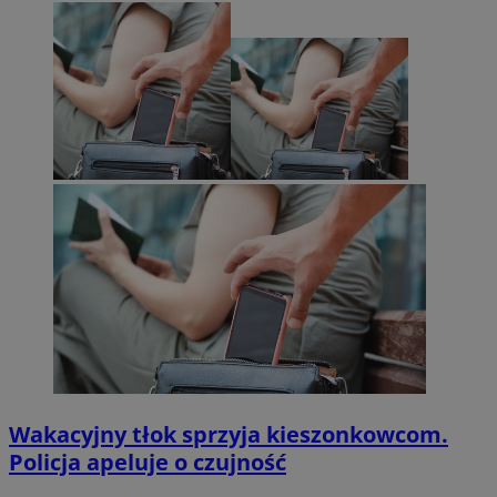
Wakacyjny tłok sprzyja kieszonkowcom.
Policja apeluje o czujność