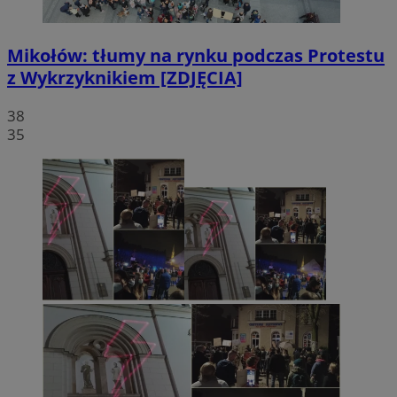
Mikołów: tłumy na rynku podczas Protestu
z Wykrzyknikiem [ZDJĘCIA]
38
35