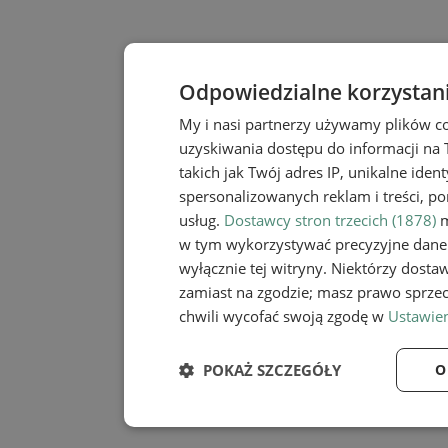
Odpowiedzialne korzystan
My i nasi partnerzy używamy plików c
uzyskiwania dostępu do informacji na
takich jak Twój adres IP, unikalne iden
spersonalizowanych reklam i treści, po
usług.
Dostawcy stron trzecich (1878)
m
w tym wykorzystywać precyzyjne dane 
wyłącznie tej witryny. Niektórzy dost
zamiast na zgodzie; masz prawo sprze
chwili wycofać swoją zgodę w
Ustawien
POKAŻ SZCZEGÓŁY
O
Niezbędne
Wydaj