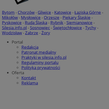
Bytom
-
Chorzów
-
Gliwice
-
Katowice
-
Łaziska Górne
-
Mikołów
-
Mysłowice
-
Orzesze
-
Piekary Śląskie
-
Pyskowice
-
Ruda Śląska
-
Rybnik
-
Siemianowice
-
Silesia.info.pl
-
Sosnowiec
-
Świętochłowice
-
Tychy
-
Wodzisław
-
Zabrze
-
Żory
Portal
Redakcja
Patronat medialny
Praktyki w silesia.info.pl
Regulaminy portalu
Polityka prywatności
Oferta
Kontakt
Reklama