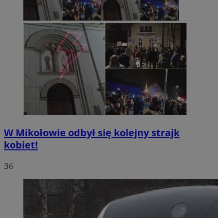
W Mikołowie odbył się kolejny strajk
kobiet!
36