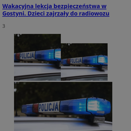
Wakacyjna lekcja bezpieczeństwa w
Gostyni. Dzieci zajrzały do radiowozu
3