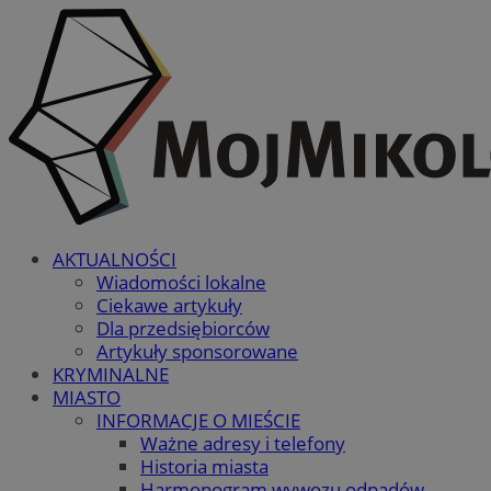
AKTUALNOŚCI
Wiadomości lokalne
Ciekawe artykuły
Dla przedsiębiorców
Artykuły sponsorowane
KRYMINALNE
MIASTO
INFORMACJE O MIEŚCIE
Ważne adresy i telefony
Historia miasta
Harmonogram wywozu odpadów