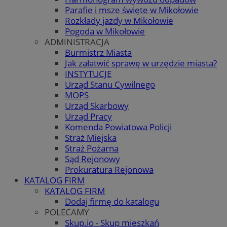
Parafie i msze święte w Mikołowie
Rozkłady jazdy w Mikołowie
Pogoda w Mikołowie
ADMINISTRACJA
Burmistrz Miasta
Jak załatwić sprawę w urzędzie miasta?
INSTYTUCJE
Urząd Stanu Cywilnego
MOPS
Urząd Skarbowy
Urząd Pracy
Komenda Powiatowa Policji
Straż Miejska
Straż Pożarna
Sąd Rejonowy
Prokuratura Rejonowa
KATALOG FIRM
KATALOG FIRM
Dodaj firmę do katalogu
POLECAMY
Skup.io - Skup mieszkań