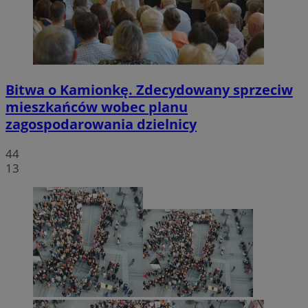
Bitwa o Kamionkę. Zdecydowany sprzeciw
mieszkańców wobec planu
zagospodarowania dzielnicy
44
13