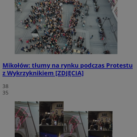
Mikołów: tłumy na rynku podczas Protestu
z Wykrzyknikiem [ZDJĘCIA]
38
35