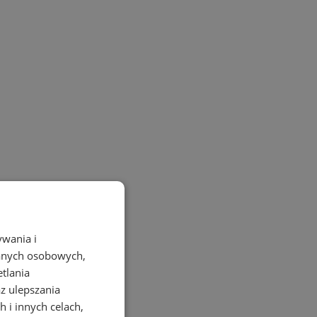
ywania i
danych osobowych,
etlania
az ulepszania
 i innych celach,