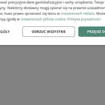
wać precyzyjne dane geolokalizacyjne i cechy urządzenia. Twoje
tryny. Niektórzy dostawcy mogą opierać się na prawnie uzasadnio
ie; masz prawo sprzeciwić się temu w
Ustawieniach reklam
. Może
woją zgodę w
Ustawieniach plików cookie
.
Polityka prywatności
EGÓŁY
ODRZUĆ WSZYSTKIE
PRZEJDŹ 
e
Wydajność
Targetowanie
Fu
Niezbędne
Wydajność
Targetowanie
Funkcjonalność
ie umożliwiają korzystanie z podstawowych funkcji strony internetowej, takich jak log
Bez niezbędnych plików cookie nie można prawidłowo korzystać ze strony internetowe
Provider
/
Okres
Opis
Domena
przechowywania