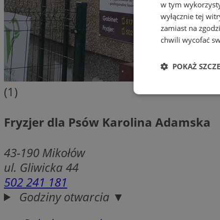
w tym wykorzysty
wyłącznie tej wi
zamiast na zgodz
chwili wycofać s
POKAŻ SZCZ
(1)
Niezbędn
Fryzjer dla Psów Karolina Adamska
43-190
Mikołów
ul. Gliwicka 44
502 241 181
Niezbędne pliki cook
zarządzanie kontem. 
Godziny otwarcia ▼
Nazwa