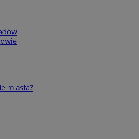
adów
łowie
ie miasta?