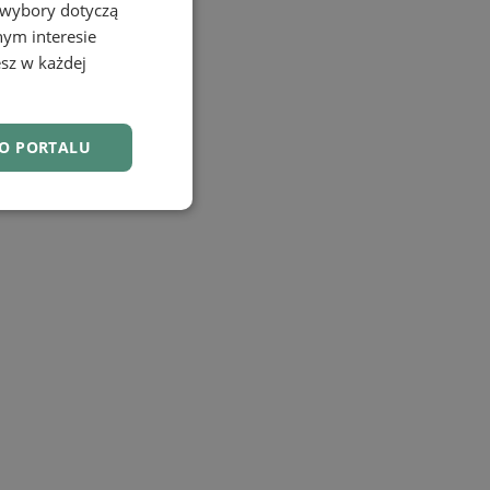
 wybory dotyczą
nym interesie
sz w każdej
DO PORTALU
nkcjonalność
owanie użytkownika i
j.