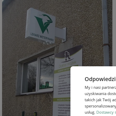
Odpowiedzia
My i nasi partne
uzyskiwania dost
takich jak Twój a
spersonalizowanyc
usług.
Dostawcy s