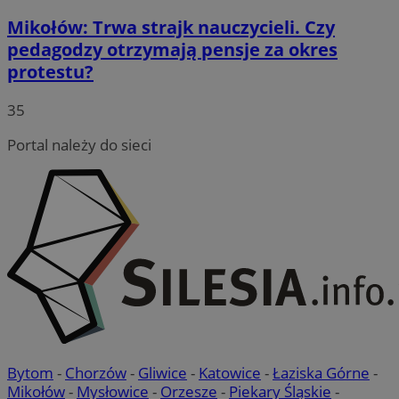
Mikołów: Trwa strajk nauczycieli. Czy
pedagodzy otrzymają pensje za okres
protestu?
35
Portal należy do sieci
Bytom
-
Chorzów
-
Gliwice
-
Katowice
-
Łaziska Górne
-
Mikołów
-
Mysłowice
-
Orzesze
-
Piekary Śląskie
-