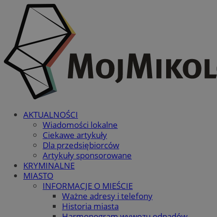
AKTUALNOŚCI
Wiadomości lokalne
Ciekawe artykuły
Dla przedsiębiorców
Artykuły sponsorowane
KRYMINALNE
MIASTO
INFORMACJE O MIEŚCIE
Ważne adresy i telefony
Historia miasta
Harmonogram wywozu odpadów