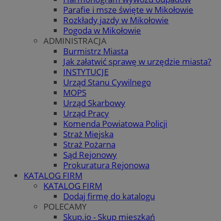
Parafie i msze święte w Mikołowie
Rozkłady jazdy w Mikołowie
Pogoda w Mikołowie
ADMINISTRACJA
Burmistrz Miasta
Jak załatwić sprawę w urzędzie miasta?
INSTYTUCJE
Urząd Stanu Cywilnego
MOPS
Urząd Skarbowy
Urząd Pracy
Komenda Powiatowa Policji
Straż Miejska
Straż Pożarna
Sąd Rejonowy
Prokuratura Rejonowa
KATALOG FIRM
KATALOG FIRM
Dodaj firmę do katalogu
POLECAMY
Skup.io - Skup mieszkań