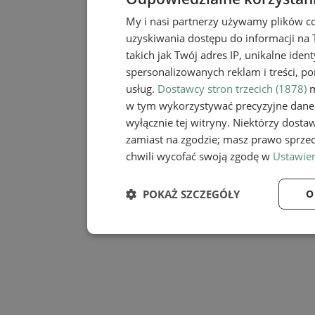
My i nasi partnerzy używamy plików c
uzyskiwania dostępu do informacji na
takich jak Twój adres IP, unikalne iden
spersonalizowanych reklam i treści, po
usług.
Dostawcy stron trzecich (1878)
m
w tym wykorzystywać precyzyjne dane 
wyłącznie tej witryny. Niektórzy dost
zamiast na zgodzie; masz prawo sprze
chwili wycofać swoją zgodę w
Ustawien
POKAŻ SZCZEGÓŁY
O
Niezbędne
Wydaj