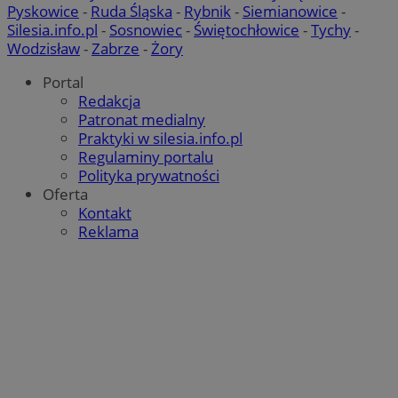
Pyskowice
-
Ruda Śląska
-
Rybnik
-
Siemianowice
-
Silesia.info.pl
-
Sosnowiec
-
Świętochłowice
-
Tychy
-
Wodzisław
-
Zabrze
-
Żory
Portal
Redakcja
Patronat medialny
Praktyki w silesia.info.pl
Regulaminy portalu
Polityka prywatności
Oferta
Kontakt
Reklama