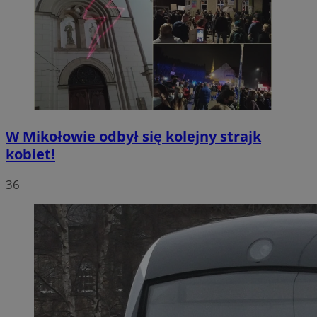
W Mikołowie odbył się kolejny strajk
kobiet!
36