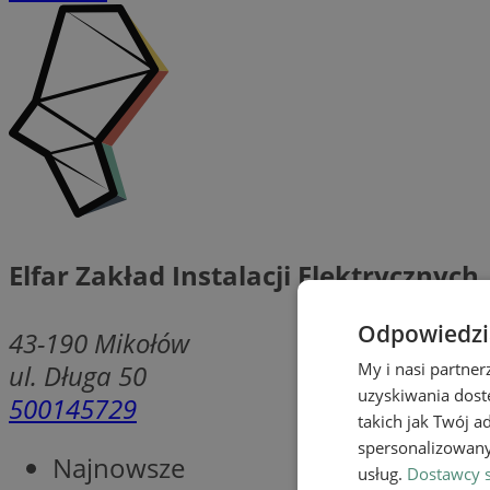
Elfar Zakład Instalacji Elektrycznych
Odpowiedzia
43-190
Mikołów
ul. Długa 50
My i nasi partne
uzyskiwania dost
500145729
takich jak Twój a
spersonalizowanyc
Najnowsze
usług.
Dostawcy s