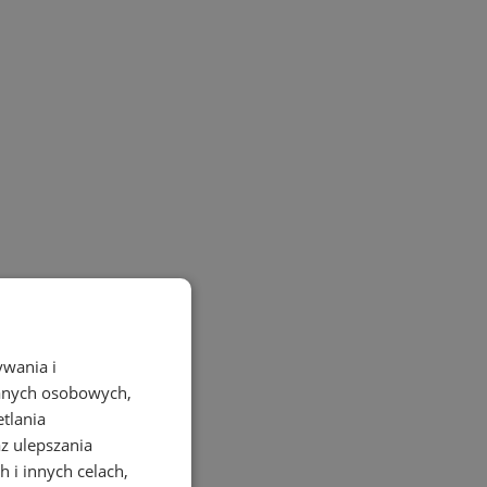
ywania i
danych osobowych,
etlania
az ulepszania
 i innych celach,