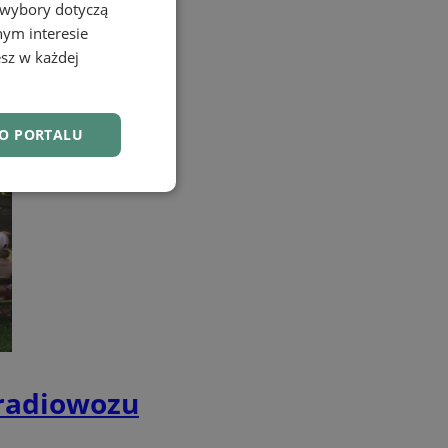
 wybory dotyczą
nym interesie
sz w każdej
DO PORTALU
nkcjonalność
owanie użytkownika i
j.
 radiowozu