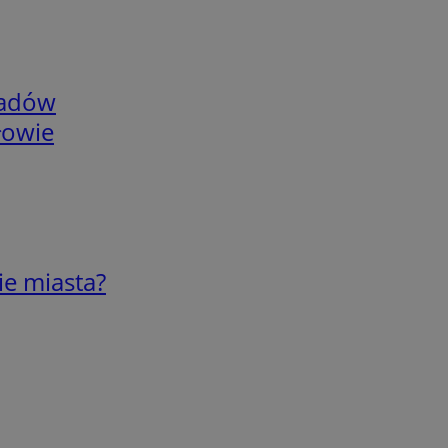
adów
łowie
ie miasta?