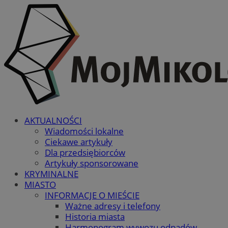
AKTUALNOŚCI
Wiadomości lokalne
Ciekawe artykuły
Dla przedsiębiorców
Artykuły sponsorowane
KRYMINALNE
MIASTO
INFORMACJE O MIEŚCIE
Ważne adresy i telefony
Historia miasta
Harmonogram wywozu odpadów