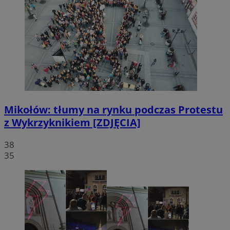
Mikołów: tłumy na rynku podczas Protestu
z Wykrzyknikiem [ZDJĘCIA]
38
35