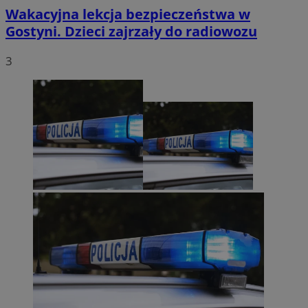
Wakacyjna lekcja bezpieczeństwa w
Gostyni. Dzieci zajrzały do radiowozu
3