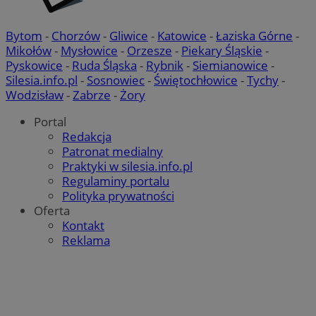
Bytom
-
Chorzów
-
Gliwice
-
Katowice
-
Łaziska Górne
-
Mikołów
-
Mysłowice
-
Orzesze
-
Piekary Śląskie
-
Pyskowice
-
Ruda Śląska
-
Rybnik
-
Siemianowice
-
Silesia.info.pl
-
Sosnowiec
-
Świętochłowice
-
Tychy
-
Wodzisław
-
Zabrze
-
Żory
Portal
Redakcja
Patronat medialny
Praktyki w silesia.info.pl
Regulaminy portalu
Polityka prywatności
Oferta
Kontakt
Reklama