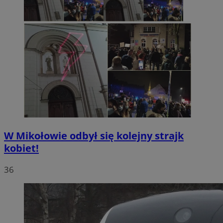
W Mikołowie odbył się kolejny strajk
kobiet!
36