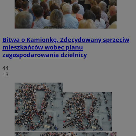
Bitwa o Kamionkę. Zdecydowany sprzeciw
mieszkańców wobec planu
zagospodarowania dzielnicy
44
13