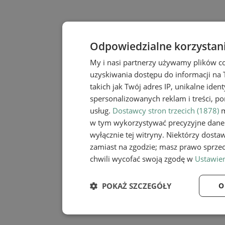
Odpowiedzialne korzystan
My i nasi partnerzy używamy plików c
uzyskiwania dostępu do informacji na
takich jak Twój adres IP, unikalne iden
spersonalizowanych reklam i treści, po
usług.
Dostawcy stron trzecich (1878)
m
w tym wykorzystywać precyzyjne dane 
wyłącznie tej witryny. Niektórzy dost
zamiast na zgodzie; masz prawo sprze
chwili wycofać swoją zgodę w
Ustawien
POKAŻ SZCZEGÓŁY
O
Niezbędne
Wydaj