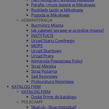
Parafie i msze święte w Mikołowie
Rozkłady jazdy w Mikołowie
Pogoda w Mikołowie
ADMINISTRACJA
Burmistrz Miasta
Jak załatwić sprawę w urzędzie miasta?
INSTYTUCJE
Urząd Stanu Cywilnego
MOPS
Urząd Skarbowy
Urząd Pracy
Komenda Powiatowa Policji
Straż Miejska
Straż Pożarna
Sąd Rejonowy
Prokuratura Rejonowa
KATALOG FIRM
KATALOG FIRM
Dodaj firmę do katalogu
POLECAMY
Skup.io - Skup mieszkań