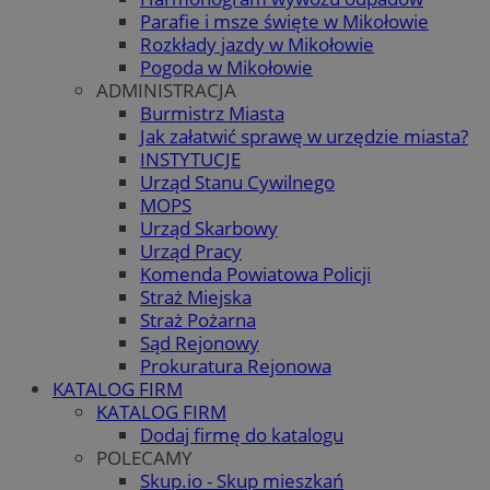
Parafie i msze święte w Mikołowie
Rozkłady jazdy w Mikołowie
Pogoda w Mikołowie
ADMINISTRACJA
Burmistrz Miasta
Jak załatwić sprawę w urzędzie miasta?
INSTYTUCJE
Urząd Stanu Cywilnego
MOPS
Urząd Skarbowy
Urząd Pracy
Komenda Powiatowa Policji
Straż Miejska
Straż Pożarna
Sąd Rejonowy
Prokuratura Rejonowa
KATALOG FIRM
KATALOG FIRM
Dodaj firmę do katalogu
POLECAMY
Skup.io - Skup mieszkań