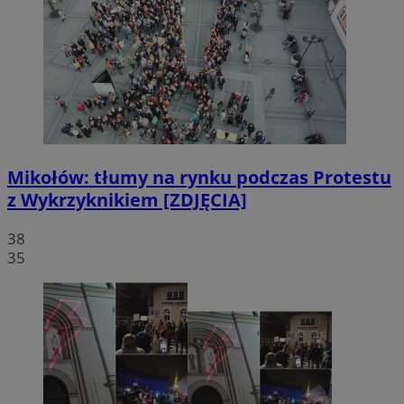
Mikołów: tłumy na rynku podczas Protestu
z Wykrzyknikiem [ZDJĘCIA]
38
35