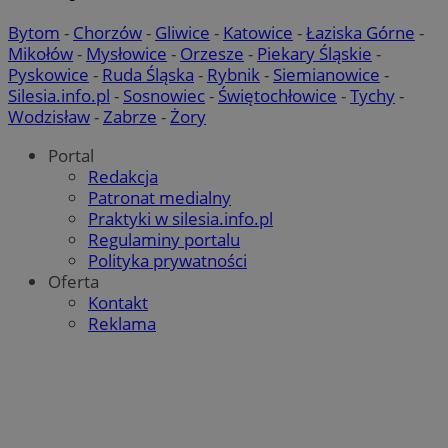
Bytom
-
Chorzów
-
Gliwice
-
Katowice
-
Łaziska Górne
-
Mikołów
-
Mysłowice
-
Orzesze
-
Piekary Śląskie
-
Pyskowice
-
Ruda Śląska
-
Rybnik
-
Siemianowice
-
Silesia.info.pl
-
Sosnowiec
-
Świętochłowice
-
Tychy
-
Wodzisław
-
Zabrze
-
Żory
Portal
Redakcja
Patronat medialny
Praktyki w silesia.info.pl
Regulaminy portalu
Polityka prywatności
Oferta
Kontakt
Reklama