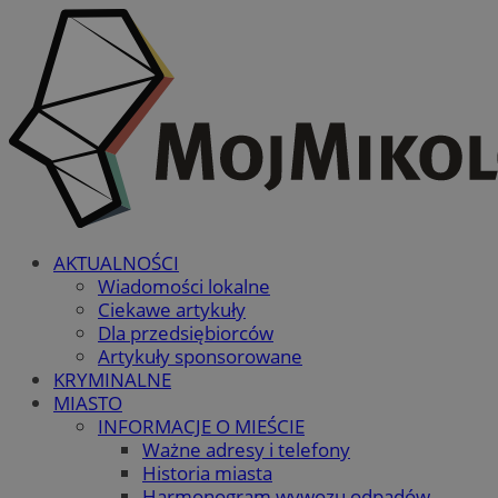
AKTUALNOŚCI
Wiadomości lokalne
Ciekawe artykuły
Dla przedsiębiorców
Artykuły sponsorowane
KRYMINALNE
MIASTO
INFORMACJE O MIEŚCIE
Ważne adresy i telefony
Historia miasta
Harmonogram wywozu odpadów