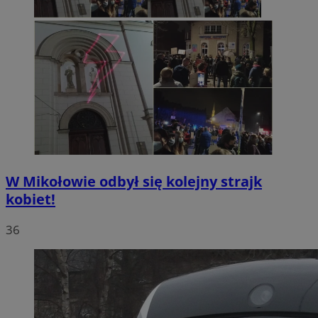
W Mikołowie odbył się kolejny strajk
kobiet!
36