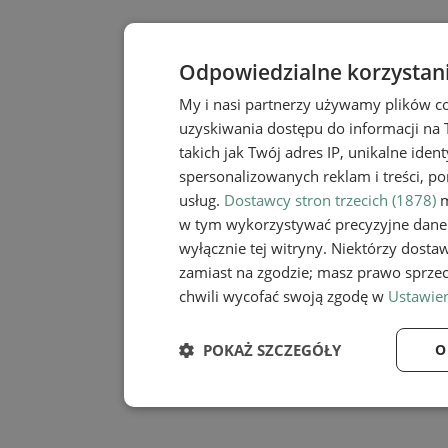
Odpowiedzialne korzystan
My i nasi partnerzy używamy plików c
uzyskiwania dostępu do informacji na
takich jak Twój adres IP, unikalne iden
spersonalizowanych reklam i treści, po
usług.
Dostawcy stron trzecich (1878)
m
w tym wykorzystywać precyzyjne dane 
wyłącznie tej witryny. Niektórzy dost
zamiast na zgodzie; masz prawo sprze
chwili wycofać swoją zgodę w
Ustawien
POKAŻ SZCZEGÓŁY
O
Niezbędne
Wydaj