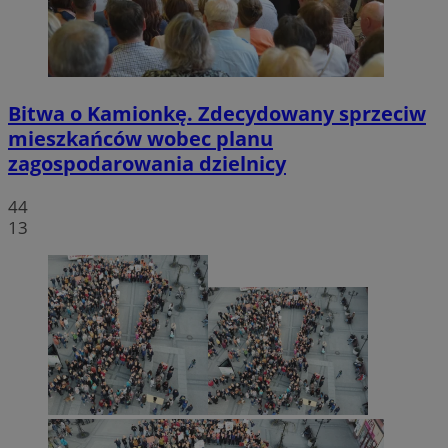
Bitwa o Kamionkę. Zdecydowany sprzeciw
mieszkańców wobec planu
zagospodarowania dzielnicy
44
13