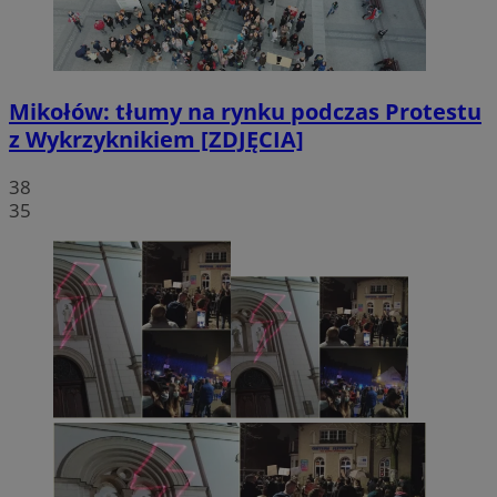
Mikołów: tłumy na rynku podczas Protestu
z Wykrzyknikiem [ZDJĘCIA]
38
35