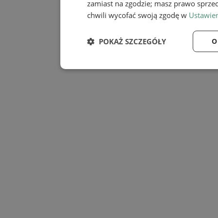
zamiast na zgodzie; masz prawo sprze
chwili wycofać swoją zgodę w
Ustawien
POKAŻ SZCZEGÓŁY
O
Niezbędne
Wydaj
Niezbędne
Wy
Niezbędne pliki cookie umożliwiają korzystanie z
zarządzanie kontem. Bez niezbędnych plików cook
Provider
/
Nazwa
Domena
SessID
mojmikolow.pl
QeSessID
mojmikolow.pl