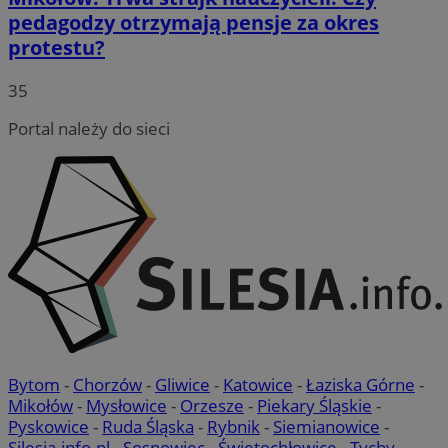
pedagodzy otrzymają pensje za okres
protestu?
35
Portal należy do sieci
Bytom
-
Chorzów
-
Gliwice
-
Katowice
-
Łaziska Górne
-
Mikołów
-
Mysłowice
-
Orzesze
-
Piekary Śląskie
-
Pyskowice
-
Ruda Śląska
-
Rybnik
-
Siemianowice
-
Silesia.info.pl
-
Sosnowiec
-
Świętochłowice
-
Tychy
-