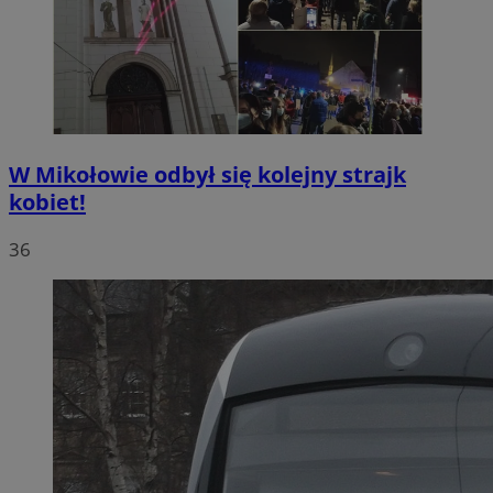
W Mikołowie odbył się kolejny strajk
kobiet!
36