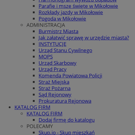
Parafie i msze święte w Mikołowie
Rozkłady jazdy w Mikołowie
Pogoda w Mikołowie
ADMINISTRACJA
Burmistrz Miasta
Jak załatwić sprawę w urzędzie miasta?
INSTYTUCJE
Urząd Stanu Cywilnego
MOPS
Urząd Skarbowy
Urząd Pracy
Komenda Powiatowa Policji
Straż Miejska
Straż Pożarna
Sąd Rejonowy
Prokuratura Rejonowa
KATALOG FIRM
KATALOG FIRM
Dodaj firmę do katalogu
POLECAMY
Skup.io - Skup mieszkań