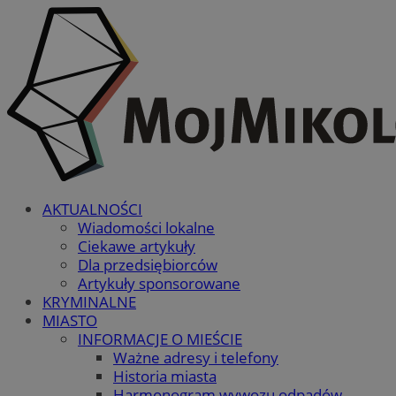
AKTUALNOŚCI
Wiadomości lokalne
Ciekawe artykuły
Dla przedsiębiorców
Artykuły sponsorowane
KRYMINALNE
MIASTO
INFORMACJE O MIEŚCIE
Ważne adresy i telefony
Historia miasta
Harmonogram wywozu odpadów