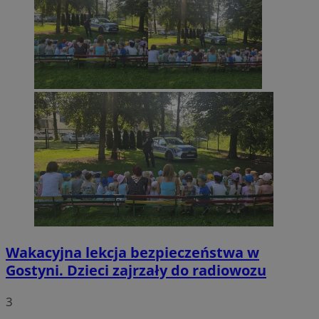
Wakacyjna lekcja bezpieczeństwa w
Gostyni. Dzieci zajrzały do radiowozu
3