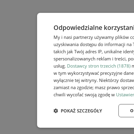
Odpowiedzialne korzystan
My i nasi partnerzy używamy plików c
uzyskiwania dostępu do informacji na
takich jak Twój adres IP, unikalne iden
spersonalizowanych reklam i treści, po
usług.
Dostawcy stron trzecich (1878)
m
w tym wykorzystywać precyzyjne dane 
wyłącznie tej witryny. Niektórzy dost
zamiast na zgodzie; masz prawo sprze
chwili wycofać swoją zgodę w
Ustawien
POKAŻ SZCZEGÓŁY
O
Niezbędne
Wydaj