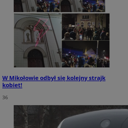
W Mikołowie odbył się kolejny strajk
kobiet!
36