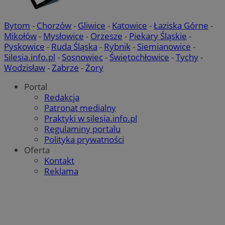
Bytom
-
Chorzów
-
Gliwice
-
Katowice
-
Łaziska Górne
-
Mikołów
-
Mysłowice
-
Orzesze
-
Piekary Śląskie
-
Pyskowice
-
Ruda Śląska
-
Rybnik
-
Siemianowice
-
Silesia.info.pl
-
Sosnowiec
-
Świętochłowice
-
Tychy
-
Wodzisław
-
Zabrze
-
Żory
Portal
Redakcja
Patronat medialny
Praktyki w silesia.info.pl
Regulaminy portalu
Polityka prywatności
Oferta
Kontakt
Reklama