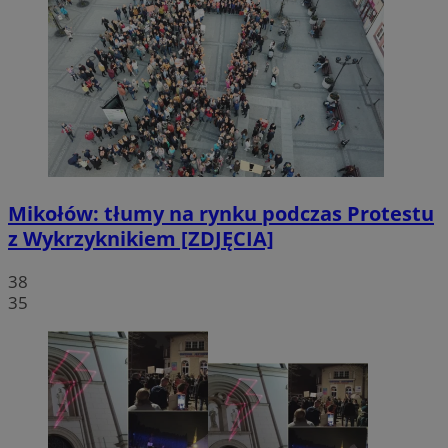
Mikołów: tłumy na rynku podczas Protestu
z Wykrzyknikiem [ZDJĘCIA]
38
35