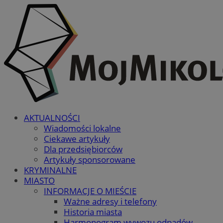
AKTUALNOŚCI
Wiadomości lokalne
Ciekawe artykuły
Dla przedsiębiorców
Artykuły sponsorowane
KRYMINALNE
MIASTO
INFORMACJE O MIEŚCIE
Ważne adresy i telefony
Historia miasta
Harmonogram wywozu odpadów