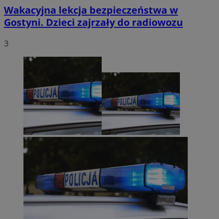
Wakacyjna lekcja bezpieczeństwa w
Gostyni. Dzieci zajrzały do radiowozu
3