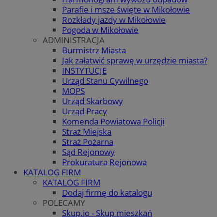
Parafie i msze święte w Mikołowie
Rozkłady jazdy w Mikołowie
Pogoda w Mikołowie
ADMINISTRACJA
Burmistrz Miasta
Jak załatwić sprawę w urzędzie miasta?
INSTYTUCJE
Urząd Stanu Cywilnego
MOPS
Urząd Skarbowy
Urząd Pracy
Komenda Powiatowa Policji
Straż Miejska
Straż Pożarna
Sąd Rejonowy
Prokuratura Rejonowa
KATALOG FIRM
KATALOG FIRM
Dodaj firmę do katalogu
POLECAMY
Skup.io - Skup mieszkań