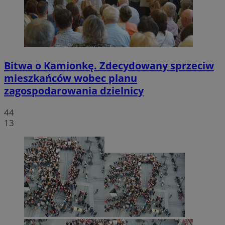
Bitwa o Kamionkę. Zdecydowany sprzeciw
mieszkańców wobec planu
zagospodarowania dzielnicy
44
13